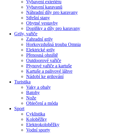
Vybavení exteriéru
Vybavení karavanů
Náhradní díly pro karavany
Střešní stany
Obytné vestavby
Doplňky a díly pro karavany
Grily, vařiče
Zahradní grily
Horkovzdušná trouba Omnia
Elektrické grily
Přenosná ohniště
Outdoorové vařiče
Plynové vařiče a kartuše
Kartuše a palivové láhve
Nádobí ke grilování
Turistika
Vaky a obaly
Batohy
Nože
Oblečení a móda
Sport
Cyklistika
Koloběžky
Elektrokoloběžky
Vodní sporty