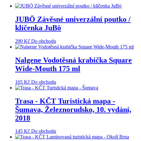
JUBÖ Závěsné univerzální poutko /
klíčenka JuBö
290
Kč
Do obchodu
Nalgene Vodotěsná krabička Square
Wide-Mouth 175 ml
165
Kč
Do obchodu
Trasa - KČT Turistická mapa -
Šumava, Železnorudsko, 10. vydání,
2018
145
Kč
Do obchodu