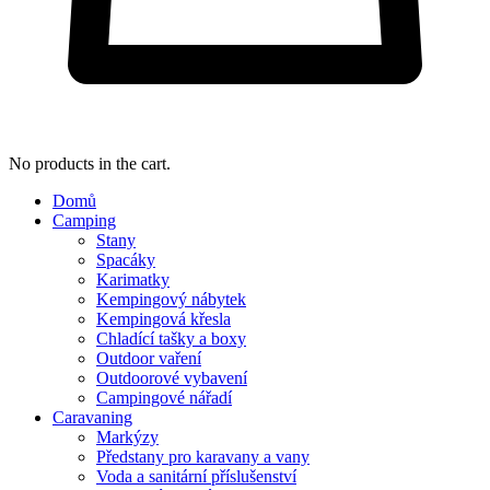
No products in the cart.
Domů
Camping
Stany
Spacáky
Karimatky
Kempingový nábytek
Kempingová křesla
Chladící tašky a boxy
Outdoor vaření
Outdoorové vybavení
Campingové nářadí
Caravaning
Markýzy
Předstany pro karavany a vany
Voda a sanitární příslušenství