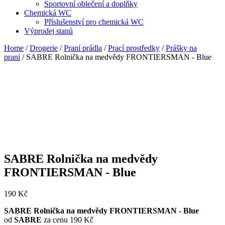
Sportovní oblečení a doplňky
Chemická WC
Příslušenství pro chemická WC
Výprodej stanů
Home
/
Drogerie
/
Praní prádla
/
Prací prostředky
/
Prášky na
praní
/ SABRE Rolnička na medvědy FRONTIERSMAN - Blue
SABRE Rolnička na medvědy
FRONTIERSMAN - Blue
190
Kč
SABRE Rolnička na medvědy FRONTIERSMAN - Blue
od
SABRE
za cenu 190 Kč