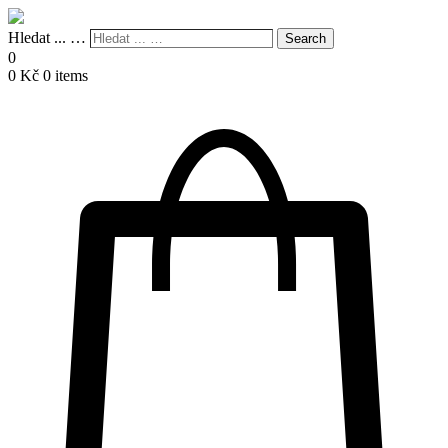
Hledat ... …
Search
0
0
Kč
0 items