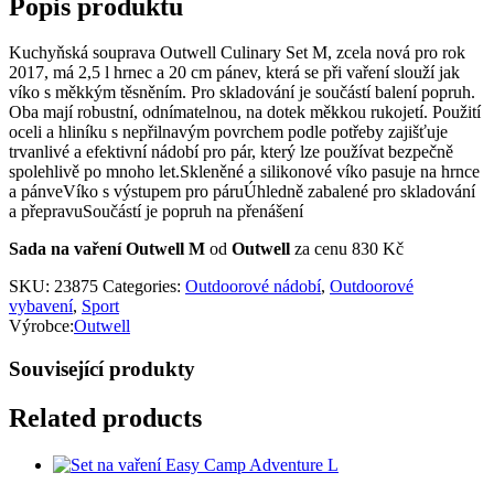
Popis produktu
Kuchyňská souprava Outwell Culinary Set M, zcela nová pro rok
2017, má 2,5 l hrnec a 20 cm pánev, která se při vaření slouží jak
víko s měkkým těsněním. Pro skladování je součástí balení popruh.
Oba mají robustní, odnímatelnou, na dotek měkkou rukojetí. Použití
oceli a hliníku s nepřilnavým povrchem podle potřeby zajišťuje
trvanlivé a efektivní nádobí pro pár, který lze používat bezpečně
spolehlivě po mnoho let.Skleněné a silikonové víko pasuje na hrnce
a pánveVíko s výstupem pro páruÚhledně zabalené pro skladování
a přepravuSoučástí je popruh na přenášení
Sada na vaření Outwell M
od
Outwell
za cenu 830 Kč
SKU:
23875
Categories:
Outdoorové nádobí
,
Outdoorové
vybavení
,
Sport
Výrobce:
Outwell
Související produkty
Related products