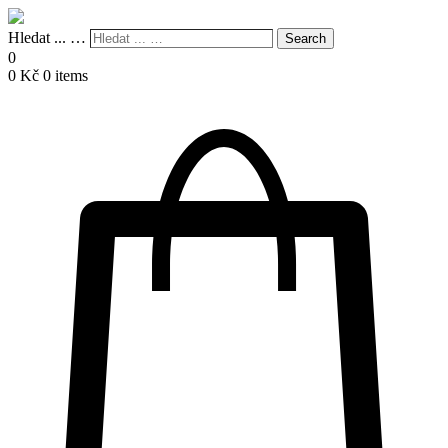
Hledat ... …
Search
0
0
Kč
0 items