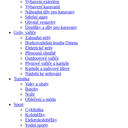
Vybavení exteriéru
Vybavení karavanů
Náhradní díly pro karavany
Střešní stany
Obytné vestavby
Doplňky a díly pro karavany
Grily, vařiče
Zahradní grily
Horkovzdušná trouba Omnia
Elektrické grily
Přenosná ohniště
Outdoorové vařiče
Plynové vařiče a kartuše
Kartuše a palivové láhve
Nádobí ke grilování
Turistika
Vaky a obaly
Batohy
Nože
Oblečení a móda
Sport
Cyklistika
Koloběžky
Elektrokoloběžky
Vodní sporty