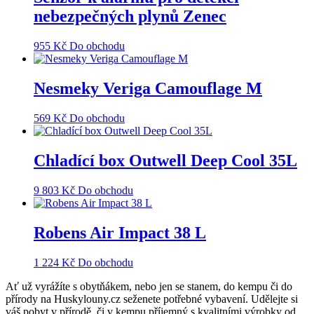
nebezpečných plynů Zenec
955
Kč
Do obchodu
Nesmeky Veriga Camouflage M
569
Kč
Do obchodu
Chladící box Outwell Deep Cool 35L
9 803
Kč
Do obchodu
Robens Air Impact 38 L
1 224
Kč
Do obchodu
Ať už vyrážíte s obytňákem, nebo jen se stanem, do kempu či do
přírody na Huskylouny.cz seženete potřebné vybavení. Udělejte si
váš pobyt v přírodě, či v kempu příjemný s kvalitními výrobky od