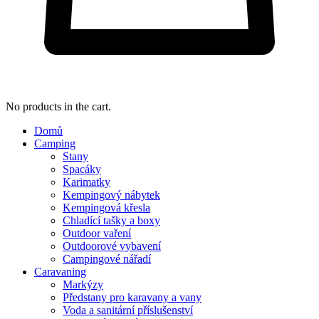
No products in the cart.
Domů
Camping
Stany
Spacáky
Karimatky
Kempingový nábytek
Kempingová křesla
Chladící tašky a boxy
Outdoor vaření
Outdoorové vybavení
Campingové nářadí
Caravaning
Markýzy
Předstany pro karavany a vany
Voda a sanitární příslušenství