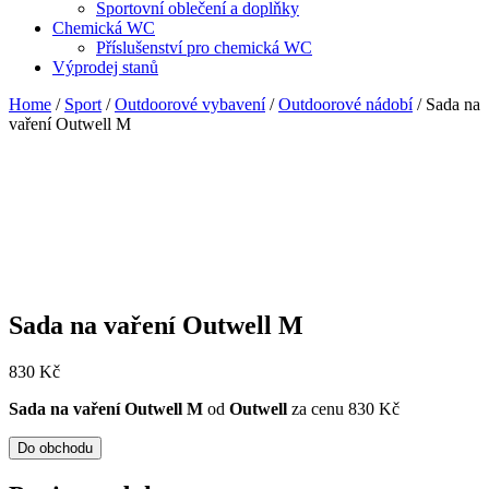
Sportovní oblečení a doplňky
Chemická WC
Příslušenství pro chemická WC
Výprodej stanů
Home
/
Sport
/
Outdoorové vybavení
/
Outdoorové nádobí
/ Sada na
vaření Outwell M
Sada na vaření Outwell M
830
Kč
Sada na vaření Outwell M
od
Outwell
za cenu 830 Kč
Do obchodu