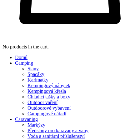
No products in the cart.
Domů
Camping
Stany
Spacáky
Karimatky
Kempingový nábytek
Kempingová křesla
Chladící tašky a boxy
Outdoor vaření
Outdoorové vybavení
Campingové nářadí
Caravaning
Markýzy
Předstany pro karavany a vany
Voda a sanitární příslušenství