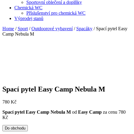
Sportovní oblečení a doplňky
Chemická WC
Příslušenství pro chemická WC
Výprodej stanů
Home
/
Sport
/
Outdoorové vybavení
/
Spacáky
/ Spací pytel Easy
Camp Nebula M
Spací pytel Easy Camp Nebula M
780
Kč
Spací pytel Easy Camp Nebula M
od
Easy Camp
za cenu 780
Kč
Do obchodu