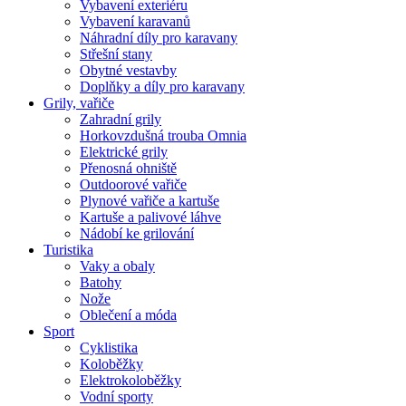
Vybavení exteriéru
Vybavení karavanů
Náhradní díly pro karavany
Střešní stany
Obytné vestavby
Doplňky a díly pro karavany
Grily, vařiče
Zahradní grily
Horkovzdušná trouba Omnia
Elektrické grily
Přenosná ohniště
Outdoorové vařiče
Plynové vařiče a kartuše
Kartuše a palivové láhve
Nádobí ke grilování
Turistika
Vaky a obaly
Batohy
Nože
Oblečení a móda
Sport
Cyklistika
Koloběžky
Elektrokoloběžky
Vodní sporty