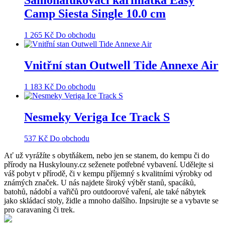
Samonafukovací karimatka Easy
Camp Siesta Single 10.0 cm
1 265
Kč
Do obchodu
Vnitřní stan Outwell Tide Annexe Air
1 183
Kč
Do obchodu
Nesmeky Veriga Ice Track S
537
Kč
Do obchodu
Ať už vyrážíte s obytňákem, nebo jen se stanem, do kempu či do
přírody na Huskylouny.cz seženete potřebné vybavení. Udělejte si
váš pobyt v přírodě, či v kempu příjemný s kvalitními výrobky od
známých značek. U nás najdete široký výběr stanů, spacáků,
batohů, nádobí a vařičů pro outdoorové vaření, ale také nábytek
jako skládací stoly, židle a mnoho dalšího. Inpsirujte se a vybavte se
pro caravaning či trek.