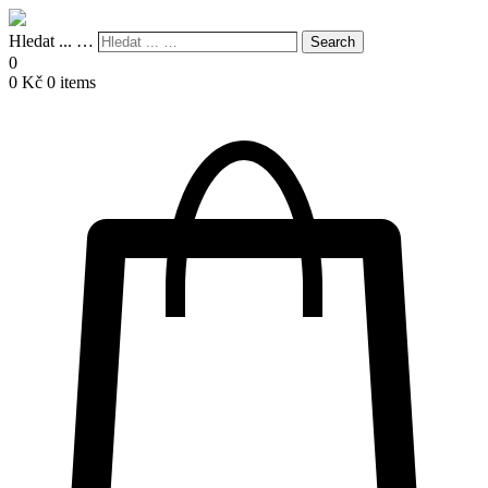
Hledat ... …
Search
0
0
Kč
0 items