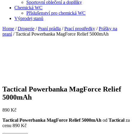
Sportovní oblečení a doplňky
Chemická WC
Příslušenství pro chemická WC
Výprodej stanů
Home
/
Drogerie
/
Praní prádla
/
Prací prostředky
/
Prášky na
praní
/ Tactical Powerbanka MagForce Relief 5000mAh
Tactical Powerbanka MagForce Relief
5000mAh
890
Kč
Tactical Powerbanka MagForce Relief 5000mAh
od
Tactical
za
cenu 890 Kč