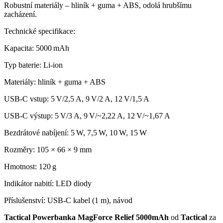
Robustní materiály – hliník + guma + ABS, odolá hrubšímu
zacházení.
Technické specifikace:
Kapacita: 5000 mAh
Typ baterie: Li‑ion
Materiály: hliník + guma + ABS
USB‑C vstup: 5 V/2,5 A, 9 V/2 A, 12 V/1,5 A
USB‑C výstup: 5 V/3 A, 9 V/~2,22 A, 12 V/~1,67 A
Bezdrátové nabíjení: 5 W, 7,5 W, 10 W, 15 W
Rozměry: 105 × 66 × 9 mm
Hmotnost: 120 g
Indikátor nabití: LED diody
Příslušenství: USB‑C kabel (1 m), návod
Tactical Powerbanka MagForce Relief 5000mAh
od
Tactical
za