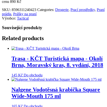
cenu 890 Kč
SKU:
8596311240423
Categories:
Drogerie
,
Prací prostředky
,
Praní
prádla
,
Prášky na praní
Výrobce:
Tactical
Související produkty
Related products
Trasa - KČT Turistická mapa - Okolí
Brna, Moravský kras, 8. vydání, 2018
145
Kč
Do obchodu
Nalgene Vodotěsná krabička Square
Wide-Mouth 175 ml
165
Kč
Do obchodu