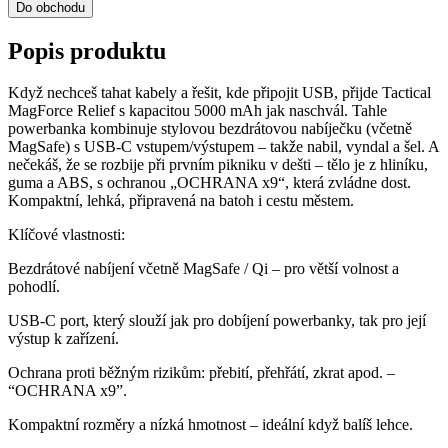
Do obchodu
Popis produktu
Když nechceš tahat kabely a řešit, kde připojit USB, přijde Tactical
MagForce Relief s kapacitou 5000 mAh jak naschvál. Tahle
powerbanka kombinuje stylovou bezdrátovou nabíječku (včetně
MagSafe) s USB‑C vstupem/výstupem – takže nabil, vyndal a šel. A
nečekáš, že se rozbije při prvním pikniku v dešti – tělo je z hliníku,
guma a ABS, s ochranou „OCHRANA x9“, která zvládne dost.
Kompaktní, lehká, připravená na batoh i cestu městem.
Klíčové vlastnosti:
Bezdrátové nabíjení včetně MagSafe / Qi – pro větší volnost a
pohodlí.
USB‑C port, který slouží jak pro dobíjení powerbanky, tak pro její
výstup k zařízení.
Ochrana proti běžným rizikům: přebití, přehřátí, zkrat apod. –
“OCHRANA x9”.
Kompaktní rozměry a nízká hmotnost – ideální když balíš lehce.