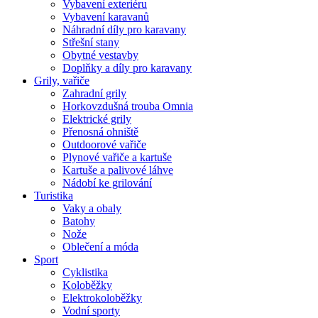
Vybavení exteriéru
Vybavení karavanů
Náhradní díly pro karavany
Střešní stany
Obytné vestavby
Doplňky a díly pro karavany
Grily, vařiče
Zahradní grily
Horkovzdušná trouba Omnia
Elektrické grily
Přenosná ohniště
Outdoorové vařiče
Plynové vařiče a kartuše
Kartuše a palivové láhve
Nádobí ke grilování
Turistika
Vaky a obaly
Batohy
Nože
Oblečení a móda
Sport
Cyklistika
Koloběžky
Elektrokoloběžky
Vodní sporty