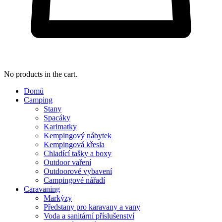
No products in the cart.
Domů
Camping
Stany
Spacáky
Karimatky
Kempingový nábytek
Kempingová křesla
Chladící tašky a boxy
Outdoor vaření
Outdoorové vybavení
Campingové nářadí
Caravaning
Markýzy
Předstany pro karavany a vany
Voda a sanitární příslušenství