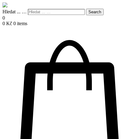
Hledat ... …
Search
0
0
Kč
0 items