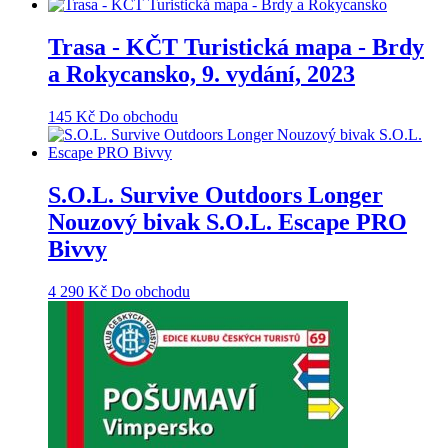
Trasa - KČT Turistická mapa - Brdy
a Rokycansko, 9. vydání, 2023
145
Kč
Do obchodu
S.O.L. Survive Outdoors Longer
Nouzový bivak S.O.L. Escape PRO
Bivvy
4 290
Kč
Do obchodu