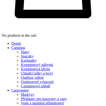
No products in the cart.
Domů
Camping
Stany
Spacáky
Karimatky
Kempingový nábytek
Kempingová křesla
Chladící tašky a boxy
Outdoor vaření
Outdoorové vybavení
Campingové nářadí
Caravaning
Markýzy
Předstany pro karavany a vany
Voda a sanitární příslušenství