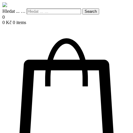
Hledat ... …
Search
0
0
Kč
0 items