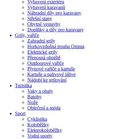
Vybavení exteriéru
Vybavení karavanů
Náhradní díly pro karavany
Střešní stany
Obytné vestavby
Doplňky a díly pro karavany
Grily, vařiče
Zahradní grily
Horkovzdušná trouba Omnia
Elektrické grily
Přenosná ohniště
Outdoorové vařiče
Plynové vařiče a kartuše
Kartuše a palivové láhve
Nádobí ke grilování
Turistika
Vaky a obaly
Batohy
Nože
Oblečení a móda
Sport
Cyklistika
Koloběžky
Elektrokoloběžky
Vodní sporty