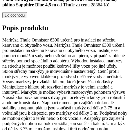
plátno Sapphire Blue 4,5 m
od
Thule
za cenu 28364 Kč
Do obchodu
Popis produktu
Markýza Thule Omnistor 6300 určená pro instalaci na střechu
karavanu či obytného vozu. Markýza Thule Omnistor 6300 určená
pro instalaci na střechu karavanu či obytného vozu. Instaluje se
pomocí montážní sady nebo střešního adaptéru, v případě zaoblené
střechy pomocí speciálního adaptéru. Výhodou instalace markýzy
na střechu je možnost použití kedrové lišty vozu pro jiné účely.
Sklon střechy markýzy je individuálně nastavitelný. Čelní profil
markýzy je vybaven žlábkem pro odvod dešťové vody a nečistot.
Výsuv markýzy je ovládán klikou, která je součástí dodávky.
Manipulace s klikou při rozvíjení markýzy je velmi snadná a
intuitivní. Markýzu je možno vybavit motorovým pohonem výsuvu.
Nosná kloubová ramena s dvojitými ocelovými lanky jsou robustní
a odolné konstrukce. Napínací ramena pro zajištění dokonalé
stability a napnutí plátna jsou součástí markýz od délky 3,75 m a
volitelně jsou k dispozici pro markýzy od délky 3 m. Podpěrné nohy
se mohou opírat o terén nebo o bok vozidla. Adaptéry pro zajištění
podpěrných nohou na boku vozidla jsou součástí balení. U markýz
od délky 3,75 m je možno instalovat třetí podpěrnou nohu.