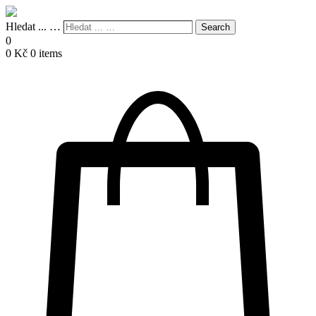
Hledat ... …
Search
0
0
Kč
0 items