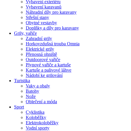
Vybavení exteriéru
Vybavení karavanů
Náhradní díly pro karavany
Střešní stany
Obytné vestavby
Doplňky a díly pro karavany
Grily, vařiče
Zahradní grily
Horkovzdušná trouba Omnia
Elektrické grily
Přenosná ohniště
Outdoorové vařiče
Plynové vařiče a kartuše
Kartuše a palivové láhve
Nádobí ke grilování
Turistika
Vaky a obaly
Batohy
Nože
Oblečení a móda
Sport
Cyklistika
Koloběžky
Elektrokoloběžky
Vodní sporty