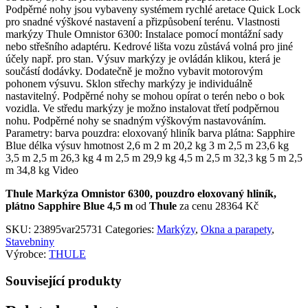
Podpěrné nohy jsou vybaveny systémem rychlé aretace Quick Lock
pro snadné výškové nastavení a přizpůsobení terénu. Vlastnosti
markýzy Thule Omnistor 6300: Instalace pomocí montážní sady
nebo střešního adaptéru. Kedrové lišta vozu zůstává volná pro jiné
účely např. pro stan. Výsuv markýzy je ovládán klikou, která je
součástí dodávky. Dodatečně je možno vybavit motorovým
pohonem výsuvu. Sklon střechy markýzy je individuálně
nastavitelný. Podpěrné nohy se mohou opírat o terén nebo o bok
vozidla. Ve středu markýzy je možno instalovat třetí podpěrnou
nohu. Podpěrné nohy se snadným výškovým nastavováním.
Parametry: barva pouzdra: eloxovaný hliník barva plátna: Sapphire
Blue délka výsuv hmotnost 2,6 m 2 m 20,2 kg 3 m 2,5 m 23,6 kg
3,5 m 2,5 m 26,3 kg 4 m 2,5 m 29,9 kg 4,5 m 2,5 m 32,3 kg 5 m 2,5
m 34,8 kg Video
Thule Markýza Omnistor 6300, pouzdro eloxovaný hliník,
plátno Sapphire Blue 4,5 m
od
Thule
za cenu 28364 Kč
SKU:
23895var25731
Categories:
Markýzy
,
Okna a parapety
,
Stavebniny
Výrobce:
THULE
Související produkty