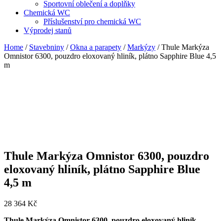
Sportovní oblečení a doplňky
Chemická WC
Příslušenství pro chemická WC
Výprodej stanů
Home
/
Stavebniny
/
Okna a parapety
/
Markýzy
/ Thule Markýza
Omnistor 6300, pouzdro eloxovaný hliník, plátno Sapphire Blue 4,5
m
Thule Markýza Omnistor 6300, pouzdro
eloxovaný hliník, plátno Sapphire Blue
4,5 m
28 364
Kč
Thule Markýza Omnistor 6300, pouzdro eloxovaný hliník,