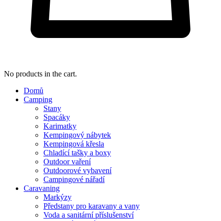
No products in the cart.
Domů
Camping
Stany
Spacáky
Karimatky
Kempingový nábytek
Kempingová křesla
Chladící tašky a boxy
Outdoor vaření
Outdoorové vybavení
Campingové nářadí
Caravaning
Markýzy
Předstany pro karavany a vany
Voda a sanitární příslušenství