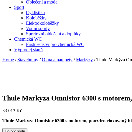
Oblečení a móda
Sport
Cyklistika
Koloběžky
Elektrokoloběžky
Vodní sporty
Sportovní oblečení a doplňky
Chemická WC
Příslušenství pro chemická WC
Výprodej stanů
Home
/
Stavebniny
/
Okna a parapety
/
Markýzy
/ Thule Markýza Omn
Thule Markýza Omnistor 6300 s motorem, 
33 013
Kč
Thule Markýza Omnistor 6300 s motorem, pouzdro eloxovaný hli
Do obchodu