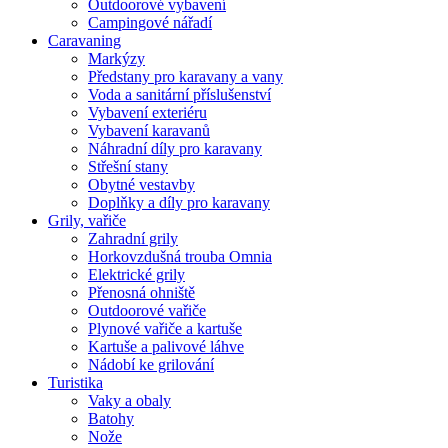
Outdoorové vybavení
Campingové nářadí
Caravaning
Markýzy
Předstany pro karavany a vany
Voda a sanitární příslušenství
Vybavení exteriéru
Vybavení karavanů
Náhradní díly pro karavany
Střešní stany
Obytné vestavby
Doplňky a díly pro karavany
Grily, vařiče
Zahradní grily
Horkovzdušná trouba Omnia
Elektrické grily
Přenosná ohniště
Outdoorové vařiče
Plynové vařiče a kartuše
Kartuše a palivové láhve
Nádobí ke grilování
Turistika
Vaky a obaly
Batohy
Nože