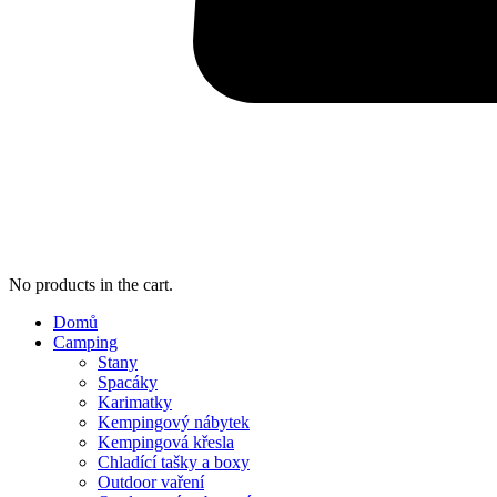
No products in the cart.
Domů
Camping
Stany
Spacáky
Karimatky
Kempingový nábytek
Kempingová křesla
Chladící tašky a boxy
Outdoor vaření