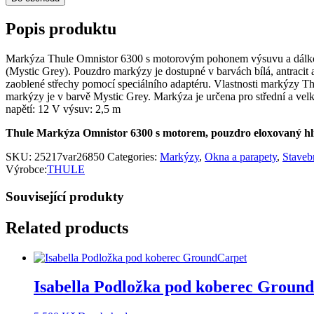
Popis produktu
Markýza Thule Omnistor 6300 s motorovým pohonem výsuvu a dálko
(Mystic Grey). Pouzdro markýzy je dostupné v barvách bílá, antracit a
zaoblené střechy pomocí speciálního adaptéru. Vlastnosti markýz
markýzy je v barvě Mystic Grey. Markýza je určena pro střední a velk
napětí: 12 V výsuv: 2,5 m
Thule Markýza Omnistor 6300 s motorem, pouzdro eloxovaný hl
SKU:
25217var26850
Categories:
Markýzy
,
Okna a parapety
,
Staveb
Výrobce:
THULE
Související produkty
Related products
Isabella Podložka pod koberec Groun