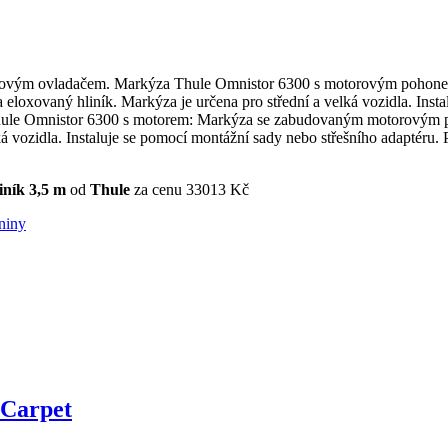
vým ovladačem. Markýza Thule Omnistor 6300 s motorovým pohonem 
 eloxovaný hliník. Markýza je určena pro střední a velká vozidla. Inst
y Thule Omnistor 6300 s motorem: Markýza se zabudovaným motorovým
á vozidla. Instaluje se pomocí montážní sady nebo střešního adaptéru.
iník 3,5 m
od
Thule
za cenu 33013 Kč
niny
dCarpet