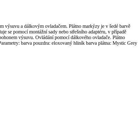
výsuvu a dálkovým ovladačem. Plátno markýzy je v šedé barvě
aluje se pomocí montážní sady nebo střešního adaptéru, v případě
 pohonem výsuvu. Ovládání pomocí dálkového ovladače. Plátno
 Parametry: barva pouzdra: eloxovaný hliník barva plátna: Mystic Grey