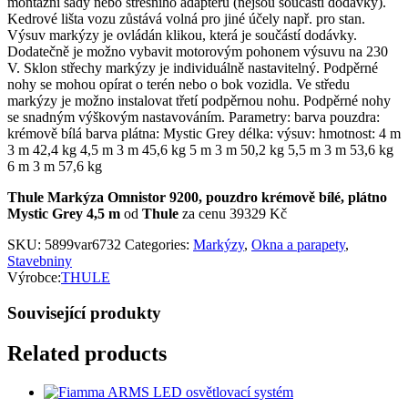
montážní sady nebo střešního adaptéru (nejsou součástí dodávky).
Kedrové lišta vozu zůstává volná pro jiné účely např. pro stan.
Výsuv markýzy je ovládán klikou, která je součástí dodávky.
Dodatečně je možno vybavit motorovým pohonem výsuvu na 230
V. Sklon střechy markýzy je individuálně nastavitelný. Podpěrné
nohy se mohou opírat o terén nebo o bok vozidla. Ve středu
markýzy je možno instalovat třetí podpěrnou nohu. Podpěrné nohy
se snadným výškovým nastavováním. Parametry: barva pouzdra:
krémově bílá barva plátna: Mystic Grey délka: výsuv: hmotnost: 4 m
3 m 42,4 kg 4,5 m 3 m 45,6 kg 5 m 3 m 50,2 kg 5,5 m 3 m 53,6 kg
6 m 3 m 57,6 kg
Thule Markýza Omnistor 9200, pouzdro krémově bílé, plátno
Mystic Grey 4,5 m
od
Thule
za cenu 39329 Kč
SKU:
5899var6732
Categories:
Markýzy
,
Okna a parapety
,
Stavebniny
Výrobce:
THULE
Související produkty
Related products