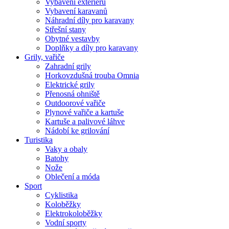
Vybavení exteriéru
Vybavení karavanů
Náhradní díly pro karavany
Střešní stany
Obytné vestavby
Doplňky a díly pro karavany
Grily, vařiče
Zahradní grily
Horkovzdušná trouba Omnia
Elektrické grily
Přenosná ohniště
Outdoorové vařiče
Plynové vařiče a kartuše
Kartuše a palivové láhve
Nádobí ke grilování
Turistika
Vaky a obaly
Batohy
Nože
Oblečení a móda
Sport
Cyklistika
Koloběžky
Elektrokoloběžky
Vodní sporty