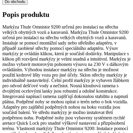
Do obchodu
Popis produktu
Markýza Thule Omnistor 9200 určená pro instalaci na střechu
velkých obytných vozů a karavanů. Markýza Thule Omnistor 9200
určená pro instalaci na střechu velkých obytných vozů a karavanů.
Instaluje se pomocí montážní sady nebo střešního adaptéru, v
případě zaoblené střechy pomocí speciálního adaptéru. Výsuv
markýzy je ovládán klikou, která je součástí dodávky. Manipulace s
klikou při rozvíjení markýzy je velmi snadná a intuitivní. Markýzu je
možno vybavit motorovým pohonem výsuvu na 230 V s dálkovým
ovládáním. Výhodou instalace markýzy na střechu je možnost
použití kedrové lišty vozu pro jiné účely. Sklon střechy markýzy je
individuálně nastavitelný. Čelní profil markýzy je vybaven žlábkem
pro odvod dešťové vody a nečistot. Nosná kloubová ramena s
dvojitými ocelovými lanky jsou robustní a odolné konstrukce.
Integrovaná napínací ramena zajišťují dokonalou stabilitu a napnutí
plátna. Podpěrné nohy se mohou opírat o terén nebo o bok vozidla.
Adaptéry pro zajištění podpěrných nohou na boku vozidla jsou
součástí balení. Ve středu markýzy je možno instalovat třetí
podpěrnou nohu. Podpěrné nohy jsou vybaveny systémem rychlé
aretace Quick Lock pro snadné výškové nastavení a přizpůsobení
terénu. Vlastnosti markýzy Thule Omnistor 9200: Instalace pomocí