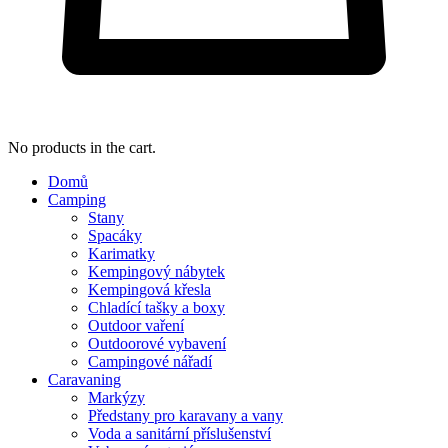
No products in the cart.
Domů
Camping
Stany
Spacáky
Karimatky
Kempingový nábytek
Kempingová křesla
Chladící tašky a boxy
Outdoor vaření
Outdoorové vybavení
Campingové nářadí
Caravaning
Markýzy
Předstany pro karavany a vany
Voda a sanitární příslušenství