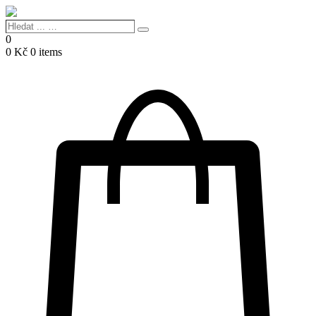
Hledat
Search
...
0
…
0
Kč
0 items