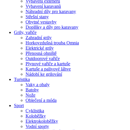
Vybavení exteriéru
Vybavení karavanů
Náhradní díly pro karavany
Střešní stany
Obytné vestavby
Doplňky a díly pro karavany
Grily, vařiče
Zahradní grily
Horkovzdušná trouba Omnia
Elektrické grily
Přenosná ohniště
Outdoorové vařiče
Plynové vařiče a kartuše
Kartuše a palivové láhve
Nádobí ke grilování
Turistika
Vaky a obaly
Batohy
Nože
Oblečení a móda
Sport
Cyklistika
Koloběžky
Elektrokoloběžky
Vodní sporty