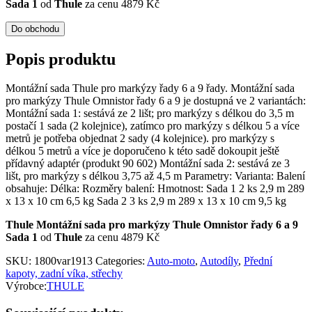
Sada 1
od
Thule
za cenu 4879 Kč
Do obchodu
Popis produktu
Montážní sada Thule pro markýzy řady 6 a 9 řady. Montážní sada
pro markýzy Thule Omnistor řady 6 a 9 je dostupná ve 2 variantách:
Montážní sada 1: sestává ze 2 lišt; pro markýzy s délkou do 3,5 m
postačí 1 sada (2 kolejnice), zatímco pro markýzy s délkou 5 a více
metrů je potřeba objednat 2 sady (4 kolejnice). pro markýzy s
délkou 5 metrů a více je doporučeno k této sadě dokoupit ještě
přídavný adaptér (produkt 90 602) Montážní sada 2: sestává ze 3
lišt, pro markýzy s délkou 3,75 až 4,5 m Parametry: Varianta: Balení
obsahuje: Délka: Rozměry balení: Hmotnost: Sada 1 2 ks 2,9 m 289
x 13 x 10 cm 6,5 kg Sada 2 3 ks 2,9 m 289 x 13 x 10 cm 9,5 kg
Thule Montážní sada pro markýzy Thule Omnistor řady 6 a 9
Sada 1
od
Thule
za cenu 4879 Kč
SKU:
1800var1913
Categories:
Auto-moto
,
Autodíly
,
Přední
kapoty, zadní víka, střechy
Výrobce:
THULE