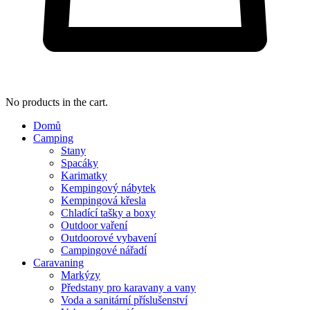
No products in the cart.
Domů
Camping
Stany
Spacáky
Karimatky
Kempingový nábytek
Kempingová křesla
Chladící tašky a boxy
Outdoor vaření
Outdoorové vybavení
Campingové nářadí
Caravaning
Markýzy
Předstany pro karavany a vany
Voda a sanitární příslušenství