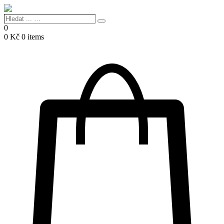
Hledat
Search
...
0
…
0
Kč
0 items