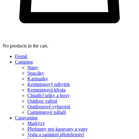
No products in the cart.
Domů
Camping
Stany
Spacáky
Karimatky
Kempingový nábytek
Kempingová křesla
Chladící tašky a boxy
Outdoor vaření
Outdoorové vybavení
Campingové nářadí
Caravaning
Markýzy
Předstany pro karavany a vany
Voda a sanitární příslušenství