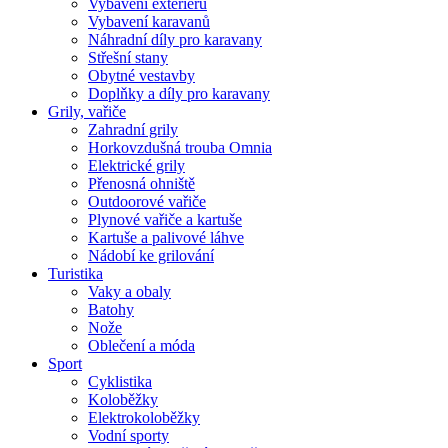
Vybavení exteriéru
Vybavení karavanů
Náhradní díly pro karavany
Střešní stany
Obytné vestavby
Doplňky a díly pro karavany
Grily, vařiče
Zahradní grily
Horkovzdušná trouba Omnia
Elektrické grily
Přenosná ohniště
Outdoorové vařiče
Plynové vařiče a kartuše
Kartuše a palivové láhve
Nádobí ke grilování
Turistika
Vaky a obaly
Batohy
Nože
Oblečení a móda
Sport
Cyklistika
Koloběžky
Elektrokoloběžky
Vodní sporty