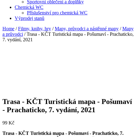
Sportovní oblečení a doplňky
Chemická WC
Příslušenství pro chemická WC
Výprodej stanů
Home
/
Filmy, knihy, hry
/
Mapy, průvodci a nástěnné mapy
/
Mapy
a průvodci
/ Trasa - KČT Turistická mapa - Pošumaví - Prachaticko,
7. vydání, 2021
Trasa - KČT Turistická mapa - Pošumaví
- Prachaticko, 7. vydání, 2021
99
Kč
Trasa - KČT Turistická mapa - Pošumaví - Prachaticko, 7.