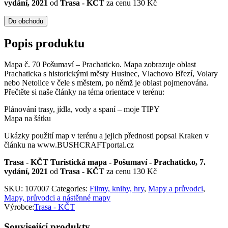
vydání, 2021
od
Trasa - KČT
za cenu 130 Kč
Do obchodu
Popis produktu
Mapa č. 70 Pošumaví – Prachaticko. Mapa zobrazuje oblast
Prachaticka s historickými městy Husinec, Vlachovo Březí, Volary
nebo Netolice v čele s městem, po němž je oblast pojmenována.
Přečtěte si naše články na téma orientace v terénu:
Plánování trasy, jídla, vody a spaní – moje TIPY
Mapa na šátku
Ukázky použití map v terénu a jejich přednosti popsal Kraken v
článku na www.BUSHCRAFTportal.cz
Trasa - KČT Turistická mapa - Pošumaví - Prachaticko, 7.
vydání, 2021
od
Trasa - KČT
za cenu 130 Kč
SKU:
107007
Categories:
Filmy, knihy, hry
,
Mapy a průvodci
,
Mapy, průvodci a nástěnné mapy
Výrobce:
Trasa - KČT
Související produkty