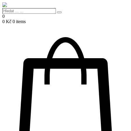
Hledat
Search
...
0
…
0
Kč
0 items