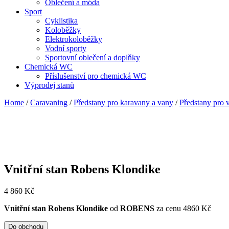
Oblečení a móda
Sport
Cyklistika
Koloběžky
Elektrokoloběžky
Vodní sporty
Sportovní oblečení a doplňky
Chemická WC
Příslušenství pro chemická WC
Výprodej stanů
Home
/
Caravaning
/
Předstany pro karavany a vany
/
Předstany pro 
Vnitřní stan Robens Klondike
4 860
Kč
Vnitřní stan Robens Klondike
od
ROBENS
za cenu 4860 Kč
Do obchodu