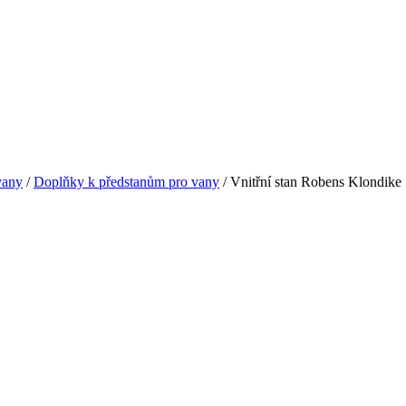
vany
/
Doplňky k předstanům pro vany
/ Vnitřní stan Robens Klondike