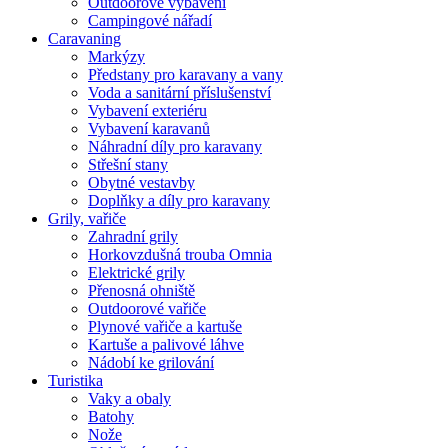
Outdoorové vybavení
Campingové nářadí
Caravaning
Markýzy
Předstany pro karavany a vany
Voda a sanitární příslušenství
Vybavení exteriéru
Vybavení karavanů
Náhradní díly pro karavany
Střešní stany
Obytné vestavby
Doplňky a díly pro karavany
Grily, vařiče
Zahradní grily
Horkovzdušná trouba Omnia
Elektrické grily
Přenosná ohniště
Outdoorové vařiče
Plynové vařiče a kartuše
Kartuše a palivové láhve
Nádobí ke grilování
Turistika
Vaky a obaly
Batohy
Nože