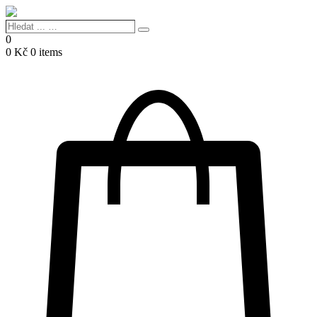
Hledat
Search
...
0
…
0
Kč
0 items