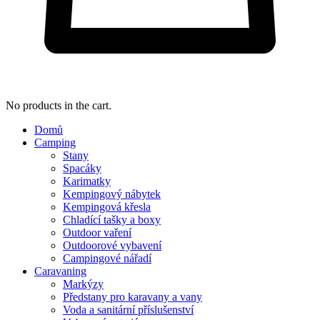
No products in the cart.
Domů
Camping
Stany
Spacáky
Karimatky
Kempingový nábytek
Kempingová křesla
Chladící tašky a boxy
Outdoor vaření
Outdoorové vybavení
Campingové nářadí
Caravaning
Markýzy
Předstany pro karavany a vany
Voda a sanitární příslušenství