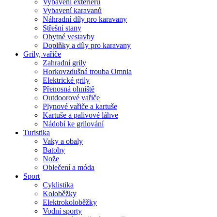
Vybavení exteriéru
Vybavení karavanů
Náhradní díly pro karavany
Střešní stany
Obytné vestavby
Doplňky a díly pro karavany
Grily, vařiče
Zahradní grily
Horkovzdušná trouba Omnia
Elektrické grily
Přenosná ohniště
Outdoorové vařiče
Plynové vařiče a kartuše
Kartuše a palivové láhve
Nádobí ke grilování
Turistika
Vaky a obaly
Batohy
Nože
Oblečení a móda
Sport
Cyklistika
Koloběžky
Elektrokoloběžky
Vodní sporty