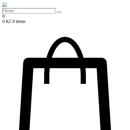
Hledat
Search
...
0
…
0
Kč
0 items