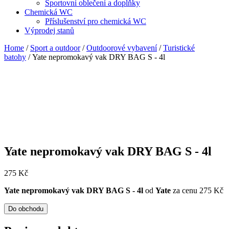
Sportovní oblečení a doplňky
Chemická WC
Příslušenství pro chemická WC
Výprodej stanů
Home
/
Sport a outdoor
/
Outdoorové vybavení
/
Turistické
batohy
/ Yate nepromokavý vak DRY BAG S - 4l
Yate nepromokavý vak DRY BAG S - 4l
275
Kč
Yate nepromokavý vak DRY BAG S - 4l
od
Yate
za cenu 275 Kč
Do obchodu