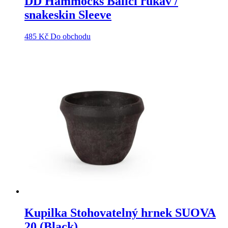
DD Hammocks Balící rukáv /
snakeskin Sleeve
485
Kč
Do obchodu
Kupilka Stohovatelný hrnek SUOVA
20 (Black)