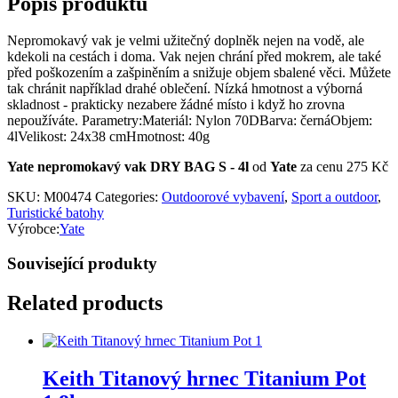
Popis produktu
Nepromokavý vak je velmi užitečný doplněk nejen na vodě, ale
kdekoli na cestách i doma. Vak nejen chrání před mokrem, ale také
před poškozením a zašpiněním a snižuje objem sbalené věci. Můžete
tak chránit například drahé oblečení. Nízká hmotnost a výborná
skladnost - prakticky nezabere žádné místo i když ho zrovna
nepoužíváte. Parametry:Materiál: Nylon 70DBarva: černáObjem:
4lVelikost: 24x38 cmHmotnost: 40g
Yate nepromokavý vak DRY BAG S - 4l
od
Yate
za cenu 275 Kč
SKU:
M00474
Categories:
Outdoorové vybavení
,
Sport a outdoor
,
Turistické batohy
Výrobce:
Yate
Související produkty
Related products
Keith Titanový hrnec Titanium Pot