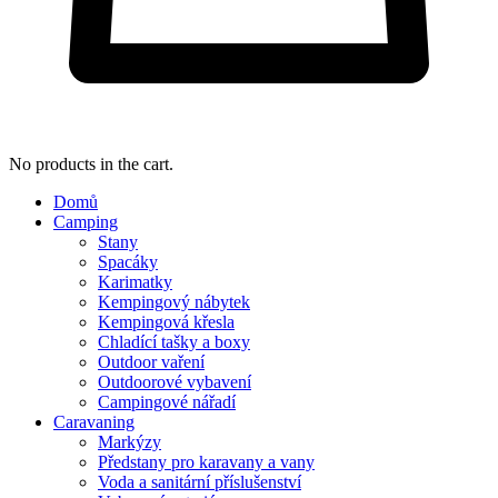
No products in the cart.
Domů
Camping
Stany
Spacáky
Karimatky
Kempingový nábytek
Kempingová křesla
Chladící tašky a boxy
Outdoor vaření
Outdoorové vybavení
Campingové nářadí
Caravaning
Markýzy
Předstany pro karavany a vany
Voda a sanitární příslušenství