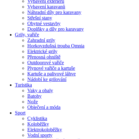
Vybavení exteriéru
Vybavení karavanů
Náhradní díly pro karavany
Střešní stany
Obytné vestavby
Doplňky a díly pro karavany
Grily, vařiče
Zahradní grily
Horkovzdušná trouba Omnia
Elektrické grily
Přenosná ohniště
Outdoorové vařiče
Plynové vařiče a kartuše
Kartuše a palivové láhve
Nádobí ke grilování
Turistika
Vaky a obaly
Batohy
Nože
Oblečení a móda
Sport
Cyklistika
Koloběžky
Elektrokoloběžky
Vodní sporty