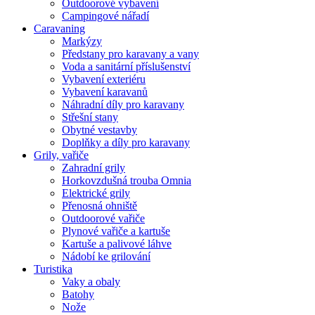
Outdoorové vybavení
Campingové nářadí
Caravaning
Markýzy
Předstany pro karavany a vany
Voda a sanitární příslušenství
Vybavení exteriéru
Vybavení karavanů
Náhradní díly pro karavany
Střešní stany
Obytné vestavby
Doplňky a díly pro karavany
Grily, vařiče
Zahradní grily
Horkovzdušná trouba Omnia
Elektrické grily
Přenosná ohniště
Outdoorové vařiče
Plynové vařiče a kartuše
Kartuše a palivové láhve
Nádobí ke grilování
Turistika
Vaky a obaly
Batohy
Nože