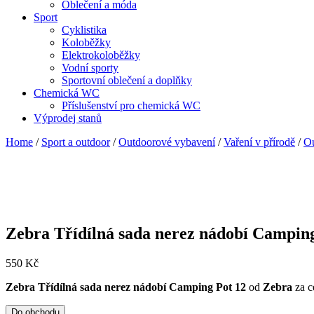
Oblečení a móda
Sport
Cyklistika
Koloběžky
Elektrokoloběžky
Vodní sporty
Sportovní oblečení a doplňky
Chemická WC
Příslušenství pro chemická WC
Výprodej stanů
Home
/
Sport a outdoor
/
Outdoorové vybavení
/
Vaření v přírodě
/
Ou
Zebra Třídílná sada nerez nádobí Camping
550
Kč
Zebra Třídílná sada nerez nádobí Camping Pot 12
od
Zebra
za c
Do obchodu