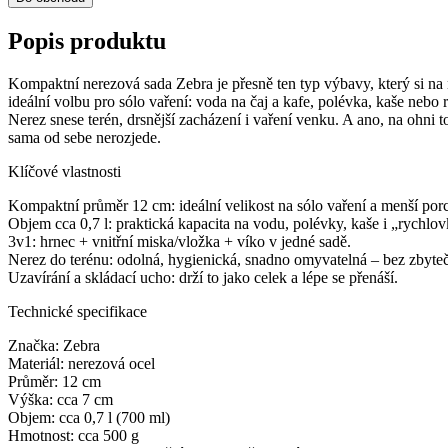
Popis produktu
Kompaktní nerezová sada Zebra je přesně ten typ výbavy, který si na n
ideální volbu pro sólo vaření: voda na čaj a kafe, polévka, kaše nebo
Nerez snese terén, drsnější zacházení i vaření venku. A ano, na ohni 
sama od sebe nerozjede.
Klíčové vlastnosti
Kompaktní průměr 12 cm: ideální velikost na sólo vaření a menší por
Objem cca 0,7 l: praktická kapacita na vodu, polévky, kaše i „rychlov
3v1: hrnec + vnitřní miska/vložka + víko v jedné sadě.
Nerez do terénu: odolná, hygienická, snadno omyvatelná – bez zbyte
Uzavírání a skládací ucho: drží to jako celek a lépe se přenáší.
Technické specifikace
Značka: Zebra
Materiál: nerezová ocel
Průměr: 12 cm
Výška: cca 7 cm
Objem: cca 0,7 l (700 ml)
Hmotnost: cca 500 g