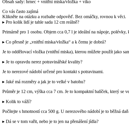
Obsah sady: hrnec + vnitřní miska/vložka + víko
Co vás často zajímá
Klikněte na otázku a rozbalte odpověď. Bez omáčky, rovnou k věci.
▸ Pro kolik lidí je tahle sada 12 cm reálně?
Primárně pro 1 osobu. Objem cca 0,7 l je ideální na nápoje, polévky,
▸ Co přesně je „vnitřní miska/vložka“ a k čemu je dobrá?
Je to oddělovací vložka (vnitřní miska), kterou můžete použít jako sa
▸ Je to opravdu nerez potravinářské kvality?
Je to nerezové nádobí určené pro kontakt s potravinami.
▸ Jaké má rozměry a jak je to velké v batohu?
Průměr je 12 cm, výška cca 7 cm. Je to kompaktní balíček, který se v
▸ Kolik to váží?
Počítejte s hmotností cca 500 g. U nerezového nádobí je to běžná daň
▸ Dá se v tom vařit, nebo je to jen na přenášení jídla?