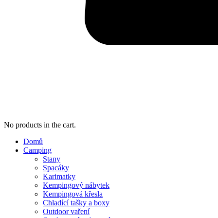
No products in the cart.
Domů
Camping
Stany
Spacáky
Karimatky
Kempingový nábytek
Kempingová křesla
Chladící tašky a boxy
Outdoor vaření