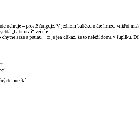
ic nehraje – prostě funguje. V jednom balíčku máte hrnec, vnitřní misk
 rychlá „batohová“ večeře.
to chytne saze a patinu – to je jen důkaz, že to neleží doma v šuplíku.
ce.
ky“.
čných tanečků.