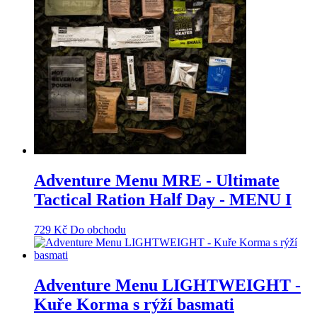
Adventure Menu MRE - Ultimate
Tactical Ration Half Day - MENU I
729
Kč
Do obchodu
Adventure Menu LIGHTWEIGHT -
Kuře Korma s rýží basmati