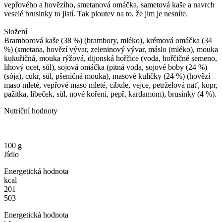
vepřového a hovězího, smetanová omáčka, sametová kaše a navrch
veselé brusinky to jistí. Tak ploutev na to, že jim je nesníte.
Složení
Bramborová kaše (38 %) (brambory, mléko), krémová omáčka (34
%) (smetana, hovězí vývar, zeleninový vývar, máslo (mléko), mouka
kukuřičná, mouka rýžová, dijonská hořčice (voda, hořčičné semeno,
lihový ocet, sůl), sojová omáčka (pitná voda, sojové boby (24 %)
(sója), cukr, sůl, pšeničná mouka), masové kuličky (24 %) (hovězí
maso mleté, vepřové maso mleté, cibule, vejce, petrželová nať, kopr,
pažitka, libeček, sůl, nové koření, pepř, kardamom), brusinky (4 %).
Nutriční hodnoty
100 g
Jídlo
Energetická hodnota
kcal
201
503
Energetická hodnota