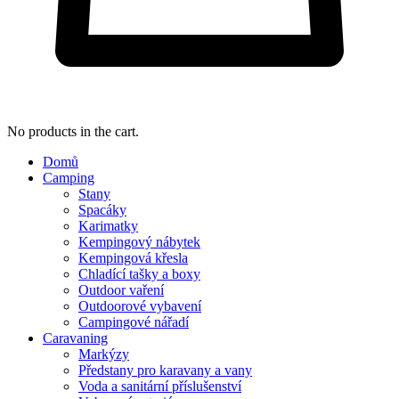
No products in the cart.
Domů
Camping
Stany
Spacáky
Karimatky
Kempingový nábytek
Kempingová křesla
Chladící tašky a boxy
Outdoor vaření
Outdoorové vybavení
Campingové nářadí
Caravaning
Markýzy
Předstany pro karavany a vany
Voda a sanitární příslušenství