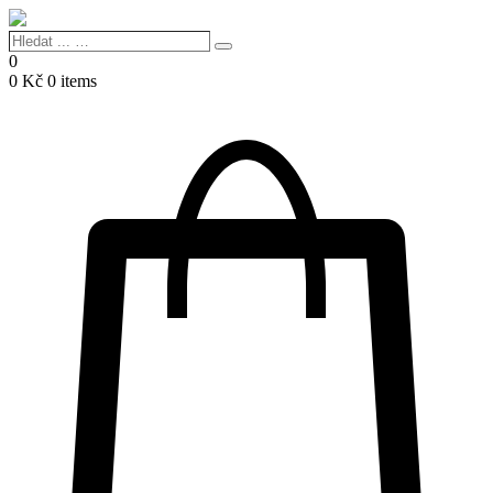
Hledat
Search
...
0
…
0
Kč
0 items