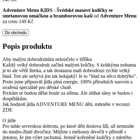
Adventure Menu KIDS - Švédské masové kuličky se
smetanovou omáčkou a bramborovou kaší
od
Adventure Menu
za cenu 149 Kč
Do obchodu
Popis produktu
Aby malým dobrodruhům nekručelo v bříšku
Každý velký dobrodruh začíná malými krůčky. S krátkýma nohama
je to ale větší štreka, a tak dostanou malí dobrodruzi rychle velký
hlad. Ten ale nebývá jen tak ledajaký! Je to "hlad na něco dobrýho".
Proto jsme připravili jídla plná energie, 100% přírodních surovin a
uvařená speciálně pro dětské chutě.
Prckům se budou dělat boule za ušima. Ale sbíhat sliny se budou i
dospělákům.
Jak hodnotí jídla ADVENTURE MENU děti, mrkněte v recenzi
ZDE
O jídle
Pro tuhle severskou dobrotu, po které děti doslova šílí, už nemusíte
do modro-žluté divočiny. Můžete s mrňousy divočit v přírodě s
jistotou, že jim výlet zachutná. Jemně kořeněné kuličky z mletého