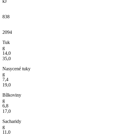
kJ
838
2094
Tuk
g
14,0
35,0
Nasycené tuky
g
7,4
19,0
Bílkoviny
g
6,8
17,0
Sacharidy
g
11,0