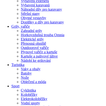
Vybavení exteriéru
Vybavení karavanů
Náhradní díly pro karavany
Střešní stany
Obytné vestavby
Doplňky a díly pro karavany
Grily, vařiče
Zahradní grily
Horkovzdušná trouba Omnia
Elektrické grily
Přenosná ohniště
Outdoorové vařiče
Plynové vařiče a kartuše
Kartuše a palivové láhve
Nádobí ke grilování
Turistika
Vaky a obaly
Batohy
Nože
Oblečení a móda
Sport
Cyklistika
Koloběžky
Elektrokoloběžky
Vodní sporty