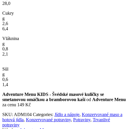
28,0
Cukry
g
2,6
6,4
Vláknina
g
0,8
2,1
Sůl
g
0,6
1,4
Adventure Menu KIDS - Švédské masové kuličky se
smetanovou omáčkou a bramborovou kaší
od
Adventure Menu
za cenu 149 Kč
SKU:
ADM104
Categories:
Jídlo a nápoje
,
Konzervované maso a
hotová jídla
,
Konzervované potraviny
,
Potraviny
,
Trvanlivé
potraviny