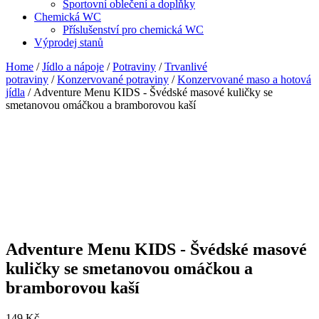
Sportovní oblečení a doplňky
Chemická WC
Příslušenství pro chemická WC
Výprodej stanů
Home
/
Jídlo a nápoje
/
Potraviny
/
Trvanlivé
potraviny
/
Konzervované potraviny
/
Konzervované maso a hotová
jídla
/ Adventure Menu KIDS - Švédské masové kuličky se
smetanovou omáčkou a bramborovou kaší
Adventure Menu KIDS - Švédské masové
kuličky se smetanovou omáčkou a
bramborovou kaší
149
Kč