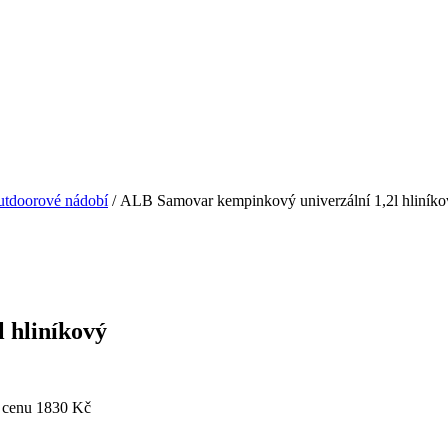
tdoorové nádobí
/ ALB Samovar kempinkový univerzální 1,2l hliník
 hliníkový
 cenu 1830 Kč