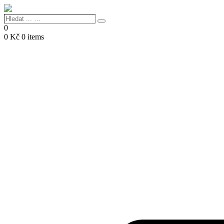
Hledat
Search
...
0
…
0
Kč
0 items