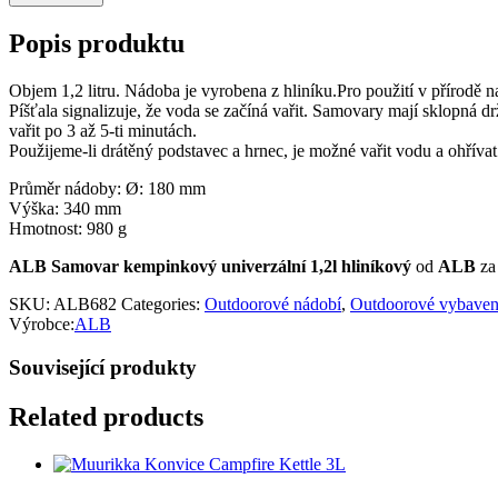
Popis produktu
Objem 1,2 litru. Nádoba je vyrobena z hliníku.Pro použití v přírodě na
Píšťala signalizuje, že voda se začíná vařit. Samovary mají sklopná 
vařit po 3 až 5-ti minutách.
Použijeme-li drátěný podstavec a hrnec, je možné vařit vodu a ohřívat 
Průměr nádoby: Ø: 180 mm
Výška: 340 mm
Hmotnost: 980 g
ALB Samovar kempinkový univerzální 1,2l hliníkový
od
ALB
za
SKU:
ALB682
Categories:
Outdoorové nádobí
,
Outdoorové vybaven
Výrobce:
ALB
Související produkty
Related products