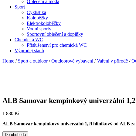
Oblečení a móda
Sport
Cyklistika
Koloběžky
Elektrokoloběžky
Vodní sporty
Sportovní oblečení a doplňky
Chemická WC
Příslušenství pro chemická WC
Výprodej stanů
Home
/
Sport a outdoor
/
Outdoorové vybavení
/
Vaření v přírodě
/
Ou
ALB Samovar kempinkový univerzální 1,2l
1 830
Kč
ALB Samovar kempinkový univerzální 1,2l hliníkový
od
ALB
za
Do obchodu