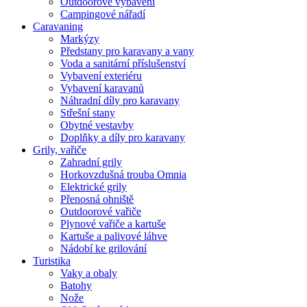
Outdoorové vybavení
Campingové nářadí
Caravaning
Markýzy
Předstany pro karavany a vany
Voda a sanitární příslušenství
Vybavení exteriéru
Vybavení karavanů
Náhradní díly pro karavany
Střešní stany
Obytné vestavby
Doplňky a díly pro karavany
Grily, vařiče
Zahradní grily
Horkovzdušná trouba Omnia
Elektrické grily
Přenosná ohniště
Outdoorové vařiče
Plynové vařiče a kartuše
Kartuše a palivové láhve
Nádobí ke grilování
Turistika
Vaky a obaly
Batohy
Nože