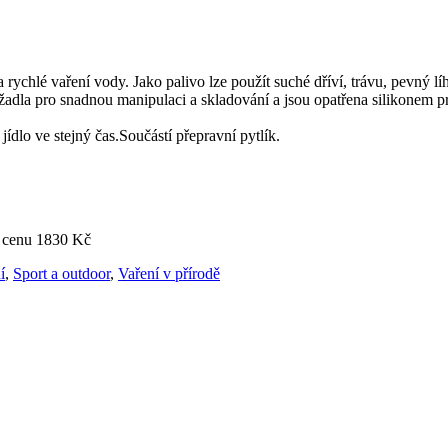
 rychlé vaření vody. Jako palivo lze použít suché dříví, trávu, pevný lí
držadla pro snadnou manipulaci a skladování a jsou opatřena silikonem
jídlo ve stejný čas.Součástí přepravní pytlík.
 cenu 1830 Kč
í
,
Sport a outdoor
,
Vaření v přírodě