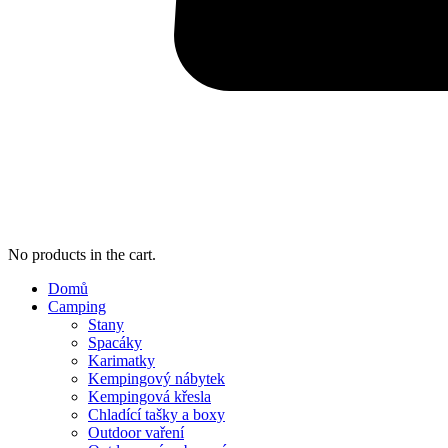
No products in the cart.
Domů
Camping
Stany
Spacáky
Karimatky
Kempingový nábytek
Kempingová křesla
Chladící tašky a boxy
Outdoor vaření