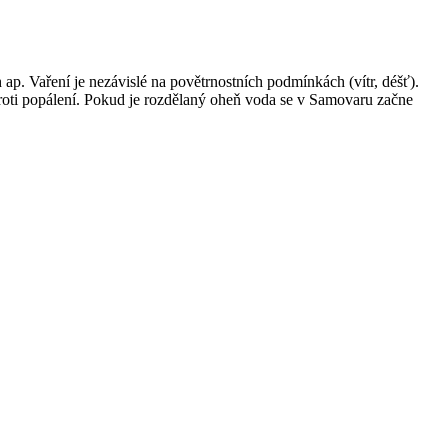
h ap. Vaření je nezávislé na povětrnostních podmínkách (vítr, déšť).
 proti popálení. Pokud je rozdělaný oheň voda se v Samovaru začne