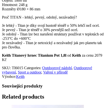
Objem: 1800 ml
Hmotnost: 248 g
Rozměry Ø180 × 86 mm
Proč TITAN - lehký, pevný, odolný, nezávadný?
Je lehký - Titan je díky svojí hustotě téměř o 50% lehčí než ocel.
Je pevný - Titan je téměř o 30% pevnější než ocel.
Je odolný - Titan lze bez narušení struktury používat v teplotách od
-253°C do +600°C
Je nezávadný - Titan je netoxický a nezávadný jak pro planetu tak
pro člověka.
Keith Titanový hrnec Titanium Pot 1,8l
od
Keith
za cenu 2079
Kč
SKU:
TI6015
Categories:
Outdoorové nádobí
,
Outdoorové
vybavení
,
Sport a outdoor
,
Vaření v přírodě
Výrobce:
Keith
Související produkty
Related products