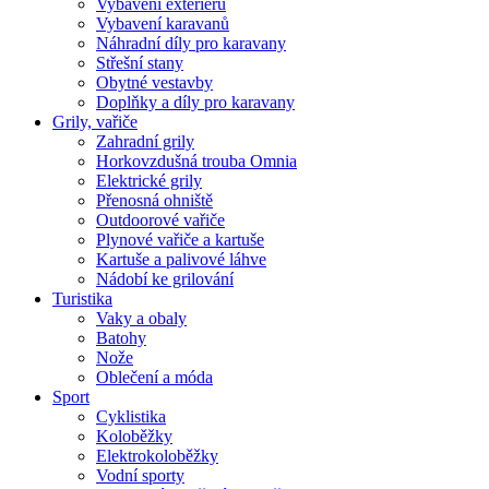
Vybavení exteriéru
Vybavení karavanů
Náhradní díly pro karavany
Střešní stany
Obytné vestavby
Doplňky a díly pro karavany
Grily, vařiče
Zahradní grily
Horkovzdušná trouba Omnia
Elektrické grily
Přenosná ohniště
Outdoorové vařiče
Plynové vařiče a kartuše
Kartuše a palivové láhve
Nádobí ke grilování
Turistika
Vaky a obaly
Batohy
Nože
Oblečení a móda
Sport
Cyklistika
Koloběžky
Elektrokoloběžky
Vodní sporty