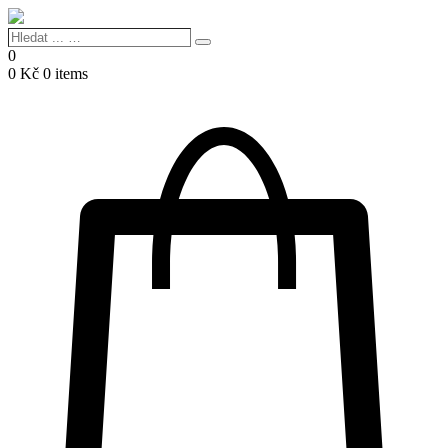
Hledat
Search
...
0
…
0
Kč
0 items