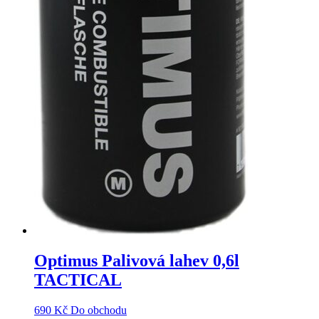
Optimus Palivová lahev 0,6l
TACTICAL
690
Kč
Do obchodu