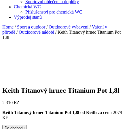
Sportovní oblečení a doplňky
Chemická WC
Příslušenství pro chemická WC
Výprodej stanů
Home
/
Sport a outdoor
/
Outdoorové vybavení
/
Vaření v
přírodě
/
Outdoorové nádobí
/ Keith Titanový hrnec Titanium Pot
1,8l
Keith Titanový hrnec Titanium Pot 1,8l
2 310
Kč
Keith Titanový hrnec Titanium Pot 1,8l
od
Keith
za cenu 2079
Kč
Do obchodu