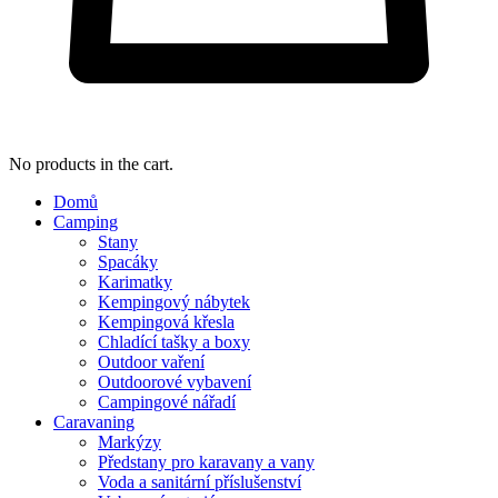
No products in the cart.
Domů
Camping
Stany
Spacáky
Karimatky
Kempingový nábytek
Kempingová křesla
Chladící tašky a boxy
Outdoor vaření
Outdoorové vybavení
Campingové nářadí
Caravaning
Markýzy
Předstany pro karavany a vany
Voda a sanitární příslušenství