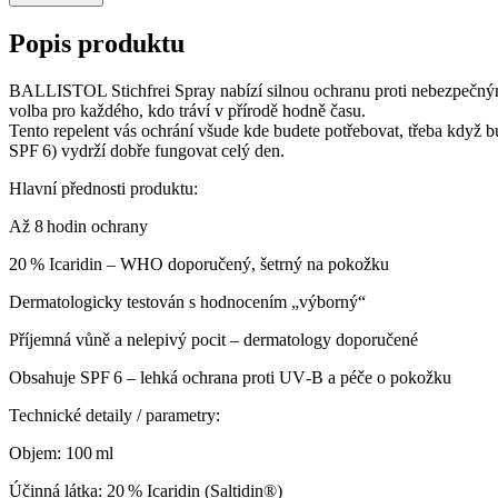
Popis produktu
BALLISTOL Stichfrei Spray nabízí silnou ochranu proti nebezpečným p
volba pro každého, kdo tráví v přírodě hodně času.
Tento repelent vás ochrání všude kde budete potřebovat, třeba když b
SPF 6) vydrží dobře fungovat celý den.
Hlavní přednosti produktu:
Až 8 hodin ochrany
20 % Icaridin – WHO doporučený, šetrný na pokožku
Dermatologicky testován s hodnocením „výborný“
Příjemná vůně a nelepivý pocit – dermatology doporučené
Obsahuje SPF 6 – lehká ochrana proti UV‑B a péče o pokožku
Technické detaily / parametry:
Objem: 100 ml
Účinná látka: 20 % Icaridin (Saltidin®)