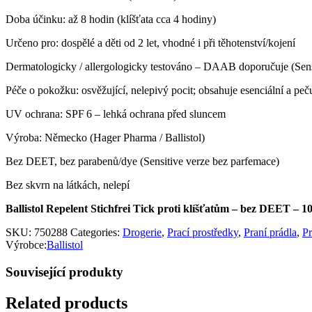
Doba účinku: až 8 hodin (klíšťata cca 4 hodiny)
Určeno pro: dospělé a děti od 2 let, vhodné i při těhotenství/kojení
Dermatologicky / allergologicky testováno – DAAB doporučuje (Sensi
Péče o pokožku: osvěžující, nelepivý pocit; obsahuje esenciální a peču
UV ochrana: SPF 6 – lehká ochrana před sluncem
Výroba: Německo (Hager Pharma / Ballistol)
Bez DEET, bez parabenů/dye (Sensitive verze bez parfemace)
Bez skvrn na látkách, nelepí
Ballistol Repelent Stichfrei Tick proti klíšťatům – bez DEET – 1
SKU:
750288
Categories:
Drogerie
,
Prací prostředky
,
Praní prádla
,
Pr
Výrobce:
Ballistol
Související produkty
Related products