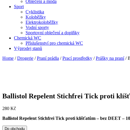
Oblečení a móda
Sport
Cyklistika
Koloběžky
Elektrokoloběžky
Vodní sporty
Sportovní oblečení a doplňky
Chemická WC
Příslušenství pro chemická WC
Výprodej stanů
Home
/
Drogerie
/
Praní prádla
/
Prací prostředky
/
Prášky na praní
/ B
Ballistol Repelent Stichfrei Tick proti kl
280
Kč
Ballistol Repelent Stichfrei Tick proti klíšťatům – bez DEET – 1
Do obchodu