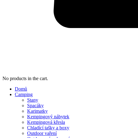
No products in the cart.
Domů
Camping
Stany
Spacáky
Karimatky
Kempingový nábytek
Kempingová křesla
Chladící tašky a boxy
Outdoor vaření