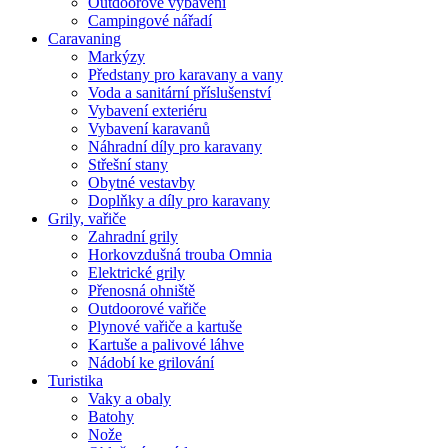
Outdoorové vybavení
Campingové nářadí
Caravaning
Markýzy
Předstany pro karavany a vany
Voda a sanitární příslušenství
Vybavení exteriéru
Vybavení karavanů
Náhradní díly pro karavany
Střešní stany
Obytné vestavby
Doplňky a díly pro karavany
Grily, vařiče
Zahradní grily
Horkovzdušná trouba Omnia
Elektrické grily
Přenosná ohniště
Outdoorové vařiče
Plynové vařiče a kartuše
Kartuše a palivové láhve
Nádobí ke grilování
Turistika
Vaky a obaly
Batohy
Nože