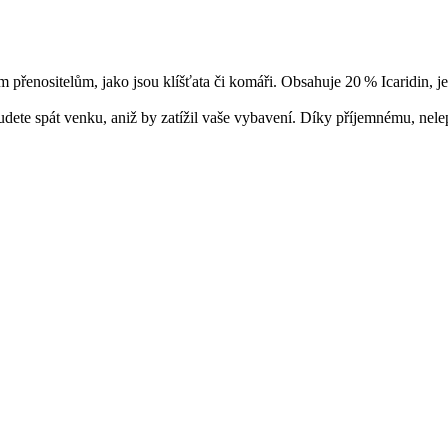
řenositelům, jako jsou klíšťata či komáři. Obsahuje 20 % Icaridin, je
udete spát venku, aniž by zatížil vaše vybavení. Díky příjemnému, nel