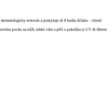
 dermatologicky testován a poskytuje až 8 hodin účinku – chytrá
epivému pocitu na kůži, lehké vůni a péči o pokožku (s UV‑B filtrem