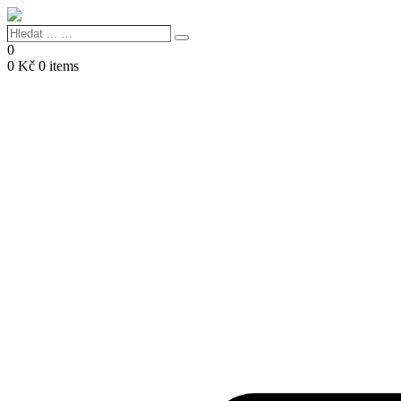
Hledat
Search
...
0
…
0
Kč
0 items