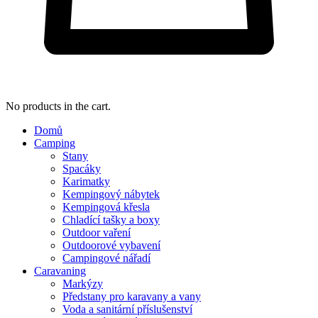
No products in the cart.
Domů
Camping
Stany
Spacáky
Karimatky
Kempingový nábytek
Kempingová křesla
Chladící tašky a boxy
Outdoor vaření
Outdoorové vybavení
Campingové nářadí
Caravaning
Markýzy
Předstany pro karavany a vany
Voda a sanitární příslušenství