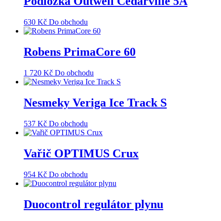
Podložka Outwell Cedarville 5A
630
Kč
Do obchodu
Robens PrimaCore 60
1 720
Kč
Do obchodu
Nesmeky Veriga Ice Track S
537
Kč
Do obchodu
Vařič OPTIMUS Crux
954
Kč
Do obchodu
Duocontrol regulátor plynu