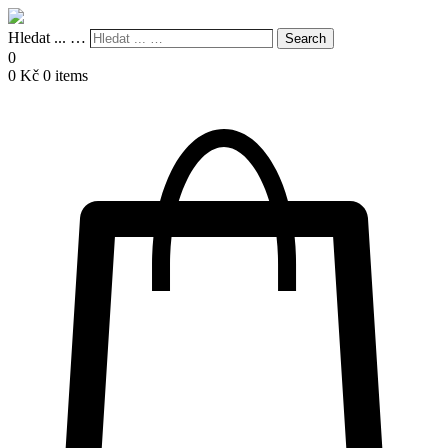
Hledat ... …
Search
0
0
Kč
0 items