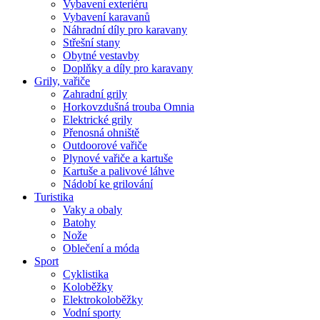
Vybavení exteriéru
Vybavení karavanů
Náhradní díly pro karavany
Střešní stany
Obytné vestavby
Doplňky a díly pro karavany
Grily, vařiče
Zahradní grily
Horkovzdušná trouba Omnia
Elektrické grily
Přenosná ohniště
Outdoorové vařiče
Plynové vařiče a kartuše
Kartuše a palivové láhve
Nádobí ke grilování
Turistika
Vaky a obaly
Batohy
Nože
Oblečení a móda
Sport
Cyklistika
Koloběžky
Elektrokoloběžky
Vodní sporty