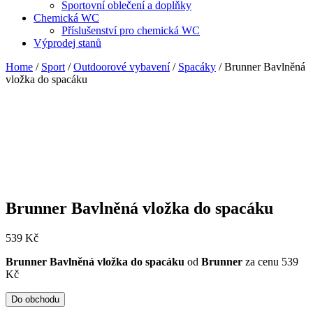
Sportovní oblečení a doplňky
Chemická WC
Příslušenství pro chemická WC
Výprodej stanů
Home
/
Sport
/
Outdoorové vybavení
/
Spacáky
/ Brunner Bavlněná
vložka do spacáku
Brunner Bavlněná vložka do spacáku
539
Kč
Brunner Bavlněná vložka do spacáku
od
Brunner
za cenu 539
Kč
Do obchodu