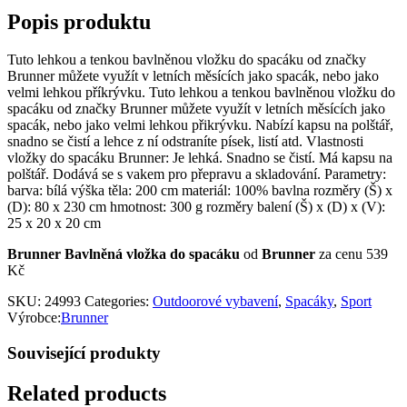
Popis produktu
Tuto lehkou a tenkou bavlněnou vložku do spacáku od značky
Brunner můžete využít v letních měsících jako spacák, nebo jako
velmi lehkou příkrývku. Tuto lehkou a tenkou bavlněnou vložku do
spacáku od značky Brunner můžete využít v letních měsících jako
spacák, nebo jako velmi lehkou přikrývku. Nabízí kapsu na polštář,
snadno se čistí a lehce z ní odstraníte písek, listí atd. Vlastnosti
vložky do spacáku Brunner: Je lehká. Snadno se čistí. Má kapsu na
polštář. Dodává se s vakem pro přepravu a skladování. Parametry:
barva: bílá výška těla: 200 cm materiál: 100% bavlna rozměry (Š) x
(D): 80 x 230 cm hmotnost: 300 g rozměry balení (Š) x (D) x (V):
25 x 20 x 20 cm
Brunner Bavlněná vložka do spacáku
od
Brunner
za cenu 539
Kč
SKU:
24993
Categories:
Outdoorové vybavení
,
Spacáky
,
Sport
Výrobce:
Brunner
Související produkty
Related products