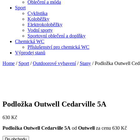
Oblečení a móda
Sport
Cyklistika
Koloběžky
Elektrokoloběžky
Vodní sporty
Sportovní oblečení a doplňky
Chemická WC
Příslušenství pro chemická WC
Výprodej stanů
Home
/
Sport
/
Outdoorové vybavení
/
Stany
/ Podložka Outwell Ced
Podložka Outwell Cedarville 5A
630
Kč
Podložka Outwell Cedarville 5A
od
Outwell
za cenu 630 Kč
Do obchodu