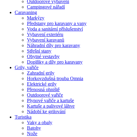
Outdoorové vybavení
Campingové nářadí
Caravaning
Markýzy
Předstany pro karavany a vany
Voda a sanitární příslušenství
Vybavení exteriéru
Vybavení karavanů
Náhradní díly pro karavany
Střešní stany
Obytné vestavby
Doplňky a díly pro karavany
Grily, vařiče
Zahradní grily
Horkovzdušná trouba Omnia
Elektrické grily
Přenosná ohniště
Outdoorové vařiče
Plynové vařiče a kartuše
Kartuše a palivové láhve
Nádobí ke grilování
Turistika
Vaky a obaly
Batohy
Nože