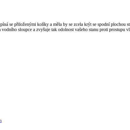
íná se přiloženými kolíky a měla by se zcela krýt se spodní plochou s
odního sloupce a zvyšuje tak odolnost vašeho stanu proti prostupu vl