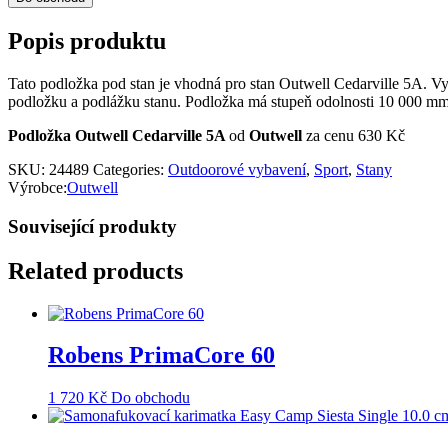
Popis produktu
Tato podložka pod stan je vhodná pro stan Outwell Cedarville 5A. Vyp
podložku a podlážku stanu. Podložka má stupeň odolnosti 10 000 mm v
Podložka Outwell Cedarville 5A
od
Outwell
za cenu 630 Kč
SKU:
24489
Categories:
Outdoorové vybavení
,
Sport
,
Stany
Výrobce:
Outwell
Související produkty
Related products
Robens PrimaCore 60
1 720
Kč
Do obchodu