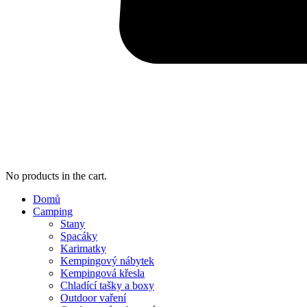
No products in the cart.
Domů
Camping
Stany
Spacáky
Karimatky
Kempingový nábytek
Kempingová křesla
Chladící tašky a boxy
Outdoor vaření