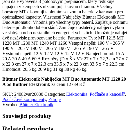
jsou dále vybavena 3-polohovým přepínačem, který redukuje
napájení v kempech s nízkou pojistkovou chranou. Všechny
boostery MT disponují teplotním senzorem baterie v karavanu pro
optimalizaci kapacity. Vlastnosti Nabíječky Büttner Elektronik MT
Duo Automatic: Vhodná pro všechny typy baterií. Zajišťuje ochranu
baterie při dlouhodobém stání. Zaručuje dostatečný nabíjecí výkon
ve slabých nebo nestabilních energetických sítích. Umožňuje nabíjet
dvě nezávisle provozované baterie. Parametry: Typ: MT 1215 MT
1220 MT 1230 MT 1240 MT 1260 Vstupní napětí: 190 V - 265 V
190 V - 265 V 190 V - 265 V 190 V - 265 V 190 V - 265 V
Výstupní napětí: 12 V 12 V 12 V 12 V 12 V Nabíjecí proud: 15 A
20 A 30 A 40 A 60 A Rozměry (D x Š x V): 27 x 7 x 22,3 cm 27 x 7
x 22,3 cm 27 x 7 x 22,3 cm 33,5 x 7 x 22,3 cm 33,5 x 7 x 22,3 cm
Hmotnost: 26,5 kg 26,9 kg 31 kg 38 kg 46 kg
Büttner Elektronik Nabíječka MT Duo Automatic MT 1220 20
A
od
Büttner Elektronik
za cenu 12789 Kč
SKU:
24082var26030
Categories:
Elektronika
,
Počítače a kancelář
,
Počítačové komponenty
,
Zdroje
Výrobce:
Büttner Elektronik
Související produkty
Related products