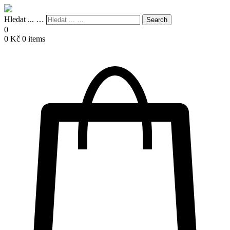
Hledat ... …
Search
0
0
Kč
0 items