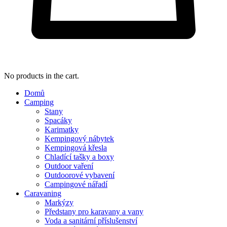
No products in the cart.
Domů
Camping
Stany
Spacáky
Karimatky
Kempingový nábytek
Kempingová křesla
Chladící tašky a boxy
Outdoor vaření
Outdoorové vybavení
Campingové nářadí
Caravaning
Markýzy
Předstany pro karavany a vany
Voda a sanitární příslušenství