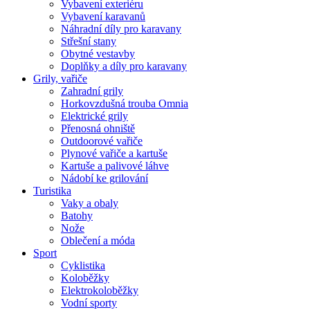
Vybavení exteriéru
Vybavení karavanů
Náhradní díly pro karavany
Střešní stany
Obytné vestavby
Doplňky a díly pro karavany
Grily, vařiče
Zahradní grily
Horkovzdušná trouba Omnia
Elektrické grily
Přenosná ohniště
Outdoorové vařiče
Plynové vařiče a kartuše
Kartuše a palivové láhve
Nádobí ke grilování
Turistika
Vaky a obaly
Batohy
Nože
Oblečení a móda
Sport
Cyklistika
Koloběžky
Elektrokoloběžky
Vodní sporty