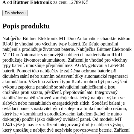
A
od
Büttner Elektronik
za cenu 12789 Kč
Do obchodu
Popis produktu
Nabíječka Büttner Elektronik MT Duo Automatic s charakteristikou
IUoU je vhodná pro všechny typy baterií. Zajišťuje optimální
nabíjení a prodlužuje životnost baterie. Nabíječka Büttner Elektronik
MT Duo Automatic s nejnovější nabíjecí charakteristikou IUoU
prodlužuje životnost akumulátoru. Zařízení je vhodné pro všechny
typy baterií, umožňuje přepínání mezi AGM, gelovou a LiFeP04
baterií. Pomocí této nabíječky je zajištěna ochrana baterie při
dlouhém stání nebo zimním odstavení díky automatické regeneraci
akumulátoru. Všechna zařízení typu IUoU mohou být pro zvýšení
výkonu zapojena paralelně se stávajícími nabíječkami a jsou
chráněna proti zkratu, přetížení, přepólování atd. Integrovaný
stabilizátor napětí zároveň zaručuje dostatečný nabíjecí výkon ve
slabých nebo nestabilních energetických sítích. Součástí balení je
ovládací panel s nastavitelným displejem a funkcí nočního režimu,
který lze v kombinaci s prodlužovacím kabelem (kabel je nutno
dokoupit) použít i jako dálkový ovládací panel. Od modelu MT
1240 výše je navíc v zařízení integrovaný druhý nabíjecí výstup,
který umožňuje nabíjet dvě nezávisle provozované baterie. Zařízení