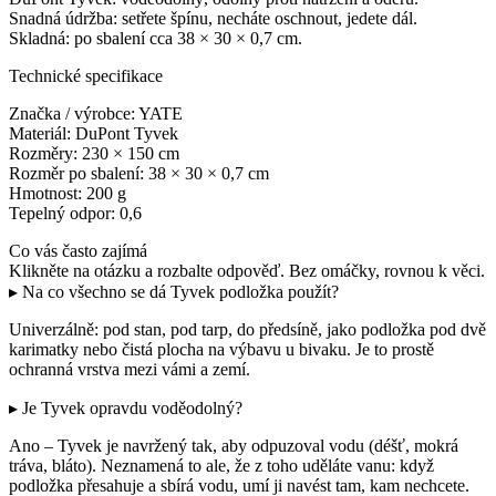
Snadná údržba: setřete špínu, necháte oschnout, jedete dál.
Skladná: po sbalení cca 38 × 30 × 0,7 cm.
Technické specifikace
Značka / výrobce: YATE
Materiál: DuPont Tyvek
Rozměry: 230 × 150 cm
Rozměr po sbalení: 38 × 30 × 0,7 cm
Hmotnost: 200 g
Tepelný odpor: 0,6
Co vás často zajímá
Klikněte na otázku a rozbalte odpověď. Bez omáčky, rovnou k věci.
▸ Na co všechno se dá Tyvek podložka použít?
Univerzálně: pod stan, pod tarp, do předsíně, jako podložka pod dvě
karimatky nebo čistá plocha na výbavu u bivaku. Je to prostě
ochranná vrstva mezi vámi a zemí.
▸ Je Tyvek opravdu voděodolný?
Ano – Tyvek je navržený tak, aby odpuzoval vodu (déšť, mokrá
tráva, bláto). Neznamená to ale, že z toho uděláte vanu: když
podložka přesahuje a sbírá vodu, umí ji navést tam, kam nechcete.