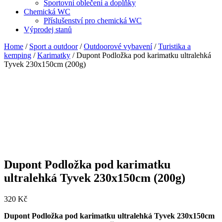
Sportovní oblečení a doplňky
Chemická WC
Příslušenství pro chemická WC
Výprodej stanů
Home
/
Sport a outdoor
/
Outdoorové vybavení
/
Turistika a
kemping
/
Karimatky
/ Dupont Podložka pod karimatku ultralehká
Tyvek 230x150cm (200g)
Dupont Podložka pod karimatku
ultralehká Tyvek 230x150cm (200g)
320
Kč
Dupont Podložka pod karimatku ultralehká Tyvek 230x150cm