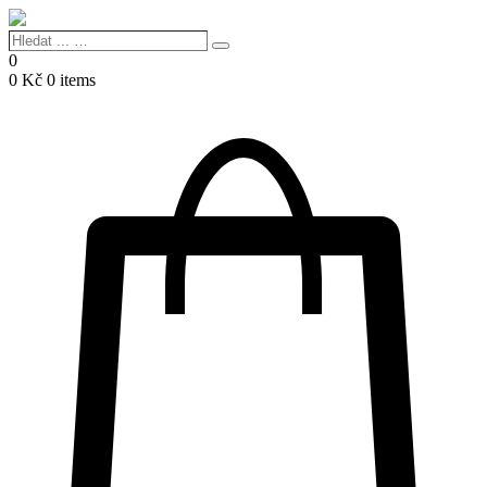
Hledat
Search
...
0
…
0
Kč
0 items