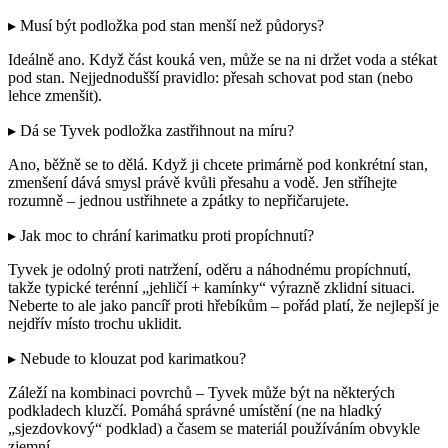
▸ Musí být podložka pod stan menší než půdorys?
Ideálně ano. Když část kouká ven, může se na ni držet voda a stékat
pod stan. Nejjednodušší pravidlo: přesah schovat pod stan (nebo
lehce zmenšit).
▸ Dá se Tyvek podložka zastřihnout na míru?
Ano, běžně se to dělá. Když ji chcete primárně pod konkrétní stan,
zmenšení dává smysl právě kvůli přesahu a vodě. Jen stříhejte
rozumně – jednou ustřihnete a zpátky to nepřičarujete.
▸ Jak moc to chrání karimatku proti propíchnutí?
Tyvek je odolný proti natržení, oděru a náhodnému propíchnutí,
takže typické terénní „jehličí + kamínky“ výrazně zklidní situaci.
Neberte to ale jako pancíř proti hřebíkům – pořád platí, že nejlepší je
nejdřív místo trochu uklidit.
▸ Nebude to klouzat pod karimatkou?
Záleží na kombinaci povrchů – Tyvek může být na některých
podkladech kluzčí. Pomáhá správné umístění (ne na hladký
„sjezdovkový“ podklad) a časem se materiál používáním obvykle
zjemní.