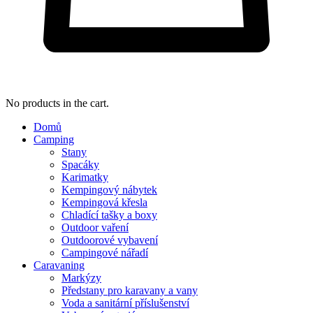
No products in the cart.
Domů
Camping
Stany
Spacáky
Karimatky
Kempingový nábytek
Kempingová křesla
Chladící tašky a boxy
Outdoor vaření
Outdoorové vybavení
Campingové nářadí
Caravaning
Markýzy
Předstany pro karavany a vany
Voda a sanitární příslušenství