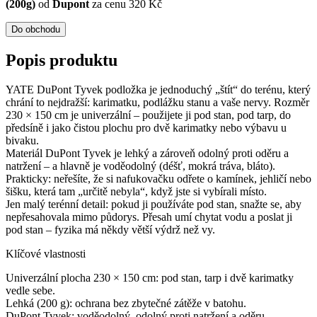
(200g)
od
Dupont
za cenu 320 Kč
Do obchodu
Popis produktu
YATE DuPont Tyvek podložka je jednoduchý „štít“ do terénu, který
chrání to nejdražší: karimatku, podlážku stanu a vaše nervy. Rozměr
230 × 150 cm je univerzální – použijete ji pod stan, pod tarp, do
předsíně i jako čistou plochu pro dvě karimatky nebo výbavu u
bivaku.
Materiál DuPont Tyvek je lehký a zároveň odolný proti oděru a
natržení – a hlavně je voděodolný (déšť, mokrá tráva, bláto).
Prakticky: neřešíte, že si nafukovačku odřete o kamínek, jehličí nebo
šišku, která tam „určitě nebyla“, když jste si vybírali místo.
Jen malý terénní detail: pokud ji používáte pod stan, snažte se, aby
nepřesahovala mimo půdorys. Přesah umí chytat vodu a poslat ji
pod stan – fyzika má někdy větší výdrž než vy.
Klíčové vlastnosti
Univerzální plocha 230 × 150 cm: pod stan, tarp i dvě karimatky
vedle sebe.
Lehká (200 g): ochrana bez zbytečné zátěže v batohu.
DuPont Tyvek: voděodolný, odolný proti natržení a oděru.