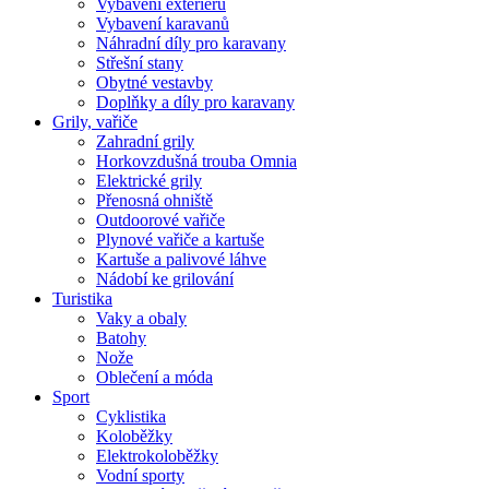
Vybavení exteriéru
Vybavení karavanů
Náhradní díly pro karavany
Střešní stany
Obytné vestavby
Doplňky a díly pro karavany
Grily, vařiče
Zahradní grily
Horkovzdušná trouba Omnia
Elektrické grily
Přenosná ohniště
Outdoorové vařiče
Plynové vařiče a kartuše
Kartuše a palivové láhve
Nádobí ke grilování
Turistika
Vaky a obaly
Batohy
Nože
Oblečení a móda
Sport
Cyklistika
Koloběžky
Elektrokoloběžky
Vodní sporty