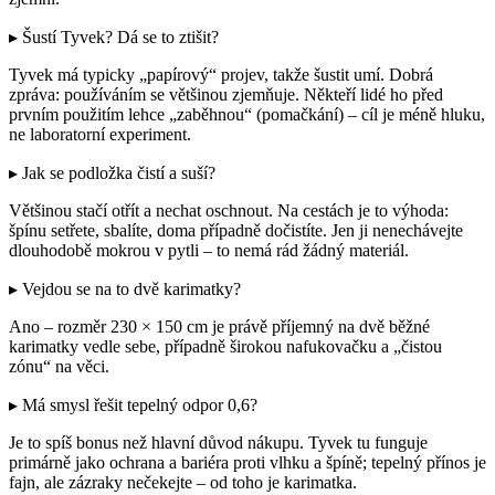
▸ Šustí Tyvek? Dá se to ztišit?
Tyvek má typicky „papírový“ projev, takže šustit umí. Dobrá
zpráva: používáním se většinou zjemňuje. Někteří lidé ho před
prvním použitím lehce „zaběhnou“ (pomačkání) – cíl je méně hluku,
ne laboratorní experiment.
▸ Jak se podložka čistí a suší?
Většinou stačí otřít a nechat oschnout. Na cestách je to výhoda:
špínu setřete, sbalíte, doma případně dočistíte. Jen ji nenechávejte
dlouhodobě mokrou v pytli – to nemá rád žádný materiál.
▸ Vejdou se na to dvě karimatky?
Ano – rozměr 230 × 150 cm je právě příjemný na dvě běžné
karimatky vedle sebe, případně širokou nafukovačku a „čistou
zónu“ na věci.
▸ Má smysl řešit tepelný odpor 0,6?
Je to spíš bonus než hlavní důvod nákupu. Tyvek tu funguje
primárně jako ochrana a bariéra proti vlhku a špíně; tepelný přínos je
fajn, ale zázraky nečekejte – od toho je karimatka.