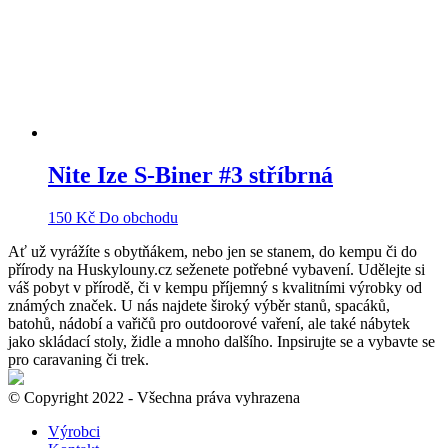
Nite Ize S-Biner #3 stříbrná
150
Kč
Do obchodu
Ať už vyrážíte s obytňákem, nebo jen se stanem, do kempu či do
přírody na Huskylouny.cz seženete potřebné vybavení. Udělejte si
váš pobyt v přírodě, či v kempu příjemný s kvalitními výrobky od
známých značek. U nás najdete široký výběr stanů, spacáků,
batohů, nádobí a vařičů pro outdoorové vaření, ale také nábytek
jako skládací stoly, židle a mnoho dalšího. Inpsirujte se a vybavte se
pro caravaning či trek.
© Copyright 2022 - Všechna práva vyhrazena
Výrobci