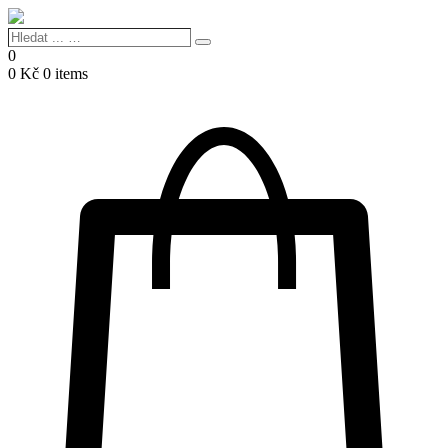
Hledat
Search
...
0
…
0
Kč
0 items