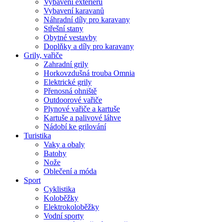
Vybavení exteriéru
Vybavení karavanů
Náhradní díly pro karavany
Střešní stany
Obytné vestavby
Doplňky a díly pro karavany
Grily, vařiče
Zahradní grily
Horkovzdušná trouba Omnia
Elektrické grily
Přenosná ohniště
Outdoorové vařiče
Plynové vařiče a kartuše
Kartuše a palivové láhve
Nádobí ke grilování
Turistika
Vaky a obaly
Batohy
Nože
Oblečení a móda
Sport
Cyklistika
Koloběžky
Elektrokoloběžky
Vodní sporty