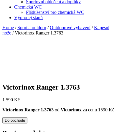
Sportovní oblečení a doplňky
Chemická WC
Příslušenství pro chemická WC
Výprodej stanů
Home
/
Sport a outdoor
/
Outdoorové vybavení
/
Kapesní
nože
/ Victorinox Ranger 1.3763
Victorinox Ranger 1.3763
1 590
Kč
Victorinox Ranger 1.3763
od
Victorinox
za cenu 1590 Kč
Do obchodu