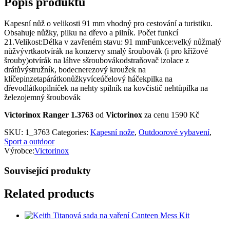
Popis produktu
Kapesní nůž o velikosti 91 mm vhodný pro cestování a turistiku.
Obsahuje nůžky, pilku na dřevo a pilník. Počet funkcí
21.Velikost:Délka v zavřeném stavu: 91 mmFunkce:velký nůžmalý
nůžvývrtkaotvírák na konzervy smalý šroubovák (i pro křížové
šrouby)otvírák na láhve sšroubovákodstraňovač izolace z
drátůvýstružník, bodecnerezový kroužek na
klíčepinzetapárátkonůžkyvíceúčelový háčekpilka na
dřevodlátkopilníček na nehty spilník na kovčistič nehtůpilka na
železojemný šroubovák
Victorinox Ranger 1.3763
od
Victorinox
za cenu 1590 Kč
SKU:
1_3763
Categories:
Kapesní nože
,
Outdoorové vybavení
,
Sport a outdoor
Výrobce:
Victorinox
Související produkty
Related products