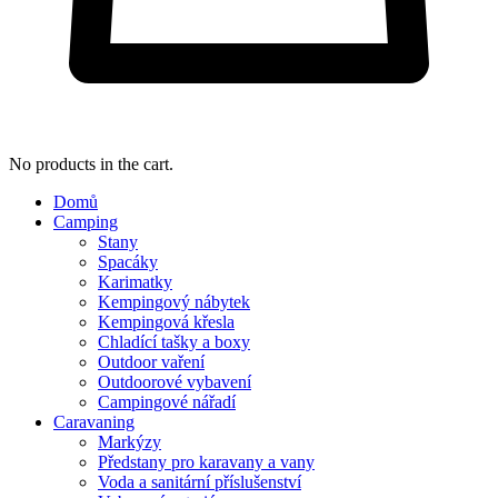
No products in the cart.
Domů
Camping
Stany
Spacáky
Karimatky
Kempingový nábytek
Kempingová křesla
Chladící tašky a boxy
Outdoor vaření
Outdoorové vybavení
Campingové nářadí
Caravaning
Markýzy
Předstany pro karavany a vany
Voda a sanitární příslušenství