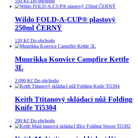
550
Kč
Do obchodu
Wildo FOLD-A-CUP® plastový
250ml ČERNÝ
120
Kč
Do obchodu
Muurikka Konvice Campfire Kettle
3L
2 090
Kč
Do obchodu
Keith Ttitanový skládací nůž Folding
Knife Ti5304
290
Kč
Do obchodu