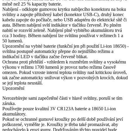
méně než 25 % kapacity baterie.
Nabíjení - odklopte gumovou krytku nabíjecího konektoru na boku
svítilny a zapojte přiložený kabel (konektor USB-C), druhý konec
kabelu zapojte do počítače, nebo USB adaptéru do elektrické sítě či
auta. Během nabíjení svítí indikátor v tlačítku červeně. Po plném
nabití se rozsvítí zeleně. Nabíjení plně vybitého akumulátoru trvá
cca 3 hodiny. Během nabíjení lze svítilnu používat v režimech 1 a
50 lumenů.
Upozornění na vybité baterie (funkční jen při použití Li-ion 18650) -
svítilna postupně automaticky přepne do nejnižšího režimu a
indikační LED v tlačítku začne červeně blikat.
Ochrana proti přehřátí - vzhledem k rozměrům svítilny a vysokému
výkonu v režimu 1700 lumenů je provoz turbo režimu časově
omezen. Pokud vzroste interní teplota svítilny nad kritickou úroveň,
tak začne automaticky snižovat výkon v pozvolných krocích, dokud
se její teplota neustálí.
Upozornění
Nerozebírejte sami zapečetěné části v hlavě svítilny, poruší se tím
záruka.
Používejte pouze kvalitní 3V CR123A baterie a 18650 Li-ion
akumulátory.
Pokud se ochranné gumové kroužky po delší době používání jeví
poškozené, vyměňte je. Kroužky je třeba také promazávat, aby
nedocházelo k erozi gumy. Dodržováním těchto pravidel bude