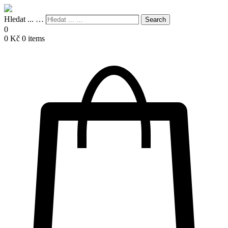
Hledat ... …
Search
0
0
Kč
0 items