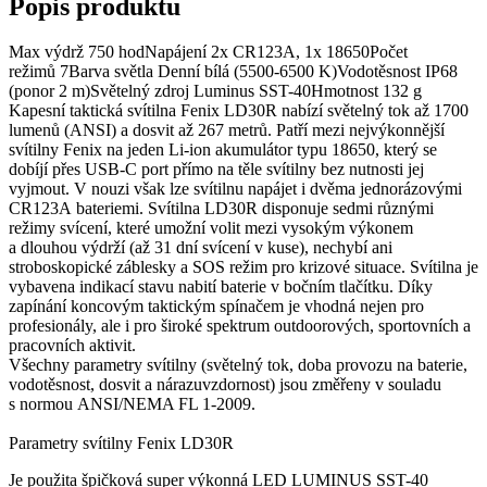
Popis produktu
Max výdrž 750 hodNapájení 2x CR123A, 1x 18650Počet
režimů 7Barva světla Denní bílá (5500-6500 K)Vodotěsnost IP68
(ponor 2 m)Světelný zdroj Luminus SST-40Hmotnost 132 g
Kapesní taktická svítilna Fenix LD30R nabízí světelný tok až 1700
lumenů (ANSI) a dosvit až 267 metrů. Patří mezi nejvýkonnější
svítilny Fenix na jeden Li-ion akumulátor typu 18650, který se
dobíjí přes USB-C port přímo na těle svítilny bez nutnosti jej
vyjmout. V nouzi však lze svítilnu napájet i dvěma jednorázovými
CR123A bateriemi. Svítilna LD30R disponuje sedmi různými
režimy svícení, které umožní volit mezi vysokým výkonem
a dlouhou výdrží (až 31 dní svícení v kuse), nechybí ani
stroboskopické záblesky a SOS režim pro krizové situace. Svítilna je
vybavena indikací stavu nabití baterie v bočním tlačítku. Díky
zapínání koncovým taktickým spínačem je vhodná nejen pro
profesionály, ale i pro široké spektrum outdoorových, sportovních a
pracovních aktivit.
Všechny parametry svítilny (světelný tok, doba provozu na baterie,
vodotěsnost, dosvit a nárazuvzdornost) jsou změřeny v souladu
s normou ANSI/NEMA FL 1-2009.
Parametry svítilny Fenix LD30R
Je použita špičková super výkonná LED LUMINUS SST-40