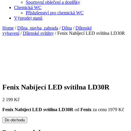
Sportovní oblečení a doplňky
Chemická WC
Příslušenství pro chemická WC
Výprodej stanů
Home
/
Dílna, stavba, zahrada
/
Dílna
/
Dílenské
vybavení
/
Dílenské svítilny
/ Fenix Nabíjecí LED svítilna LD30R
Fenix Nabíjecí LED svítilna LD30R
2 199
Kč
Fenix Nabíjecí LED svítilna LD30R
od
Fenix
za cenu 1979 Kč
Do obchodu