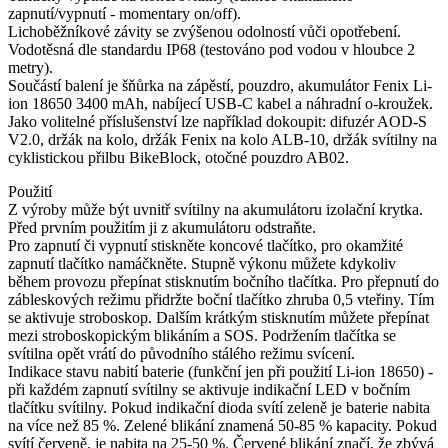
zapnutí/vypnutí - momentary on/off).
Lichoběžníkové závity se zvýšenou odolností vůči opotřebení.
Vodotěsná dle standardu IP68 (testováno pod vodou v hloubce 2
metry).
Součástí balení je šňůrka na zápěstí, pouzdro, akumulátor Fenix Li-
ion 18650 3400 mAh, nabíjecí USB-C kabel a náhradní o-kroužek.
Jako volitelné příslušenství lze například dokoupit: difuzér AOD-S
V2.0, držák na kolo, držák Fenix na kolo ALB-10, držák svítilny na
cyklistickou přilbu BikeBlock, otočné pouzdro AB02.
Použití
Z výroby může být uvnitř svítilny na akumulátoru izolační krytka.
Před prvním použitím ji z akumulátoru odstraňte.
Pro zapnutí či vypnutí stiskněte koncové tlačítko, pro okamžité
zapnutí tlačítko namáčkněte. Stupně výkonu můžete kdykoliv
během provozu přepínat stisknutím bočního tlačítka. Pro přepnutí do
zábleskových režimu přidržte boční tlačítko zhruba 0,5 vteřiny. Tím
se aktivuje stroboskop. Dalším krátkým stisknutím můžete přepínat
mezi stroboskopickým blikáním a SOS. Podržením tlačítka se
svítilna opět vrátí do původního stálého režimu svícení.
Indikace stavu nabití baterie (funkční jen při použití Li-ion 18650) -
při každém zapnutí svítilny se aktivuje indikační LED v bočním
tlačítku svítilny. Pokud indikační dioda svítí zeleně je baterie nabita
na více než 85 %. Zelené blikání znamená 50-85 % kapacity. Pokud
svítí červeně, je nabita na 25-50 %. Červené blikání značí, že zbývá