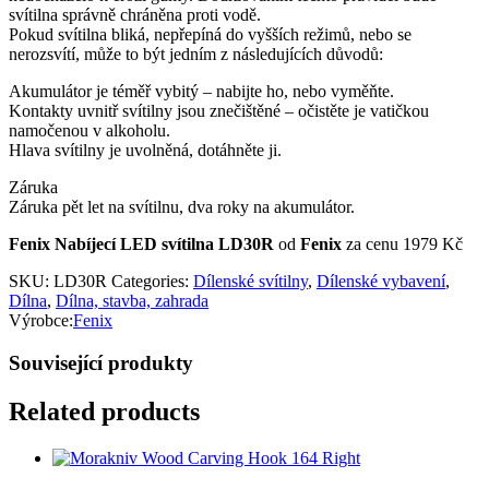
svítilna správně chráněna proti vodě.
Pokud svítilna bliká, nepřepíná do vyšších režimů, nebo se
nerozsvítí, může to být jedním z následujících důvodů:
Akumulátor je téměř vybitý – nabijte ho, nebo vyměňte.
Kontakty uvnitř svítilny jsou znečištěné – očistěte je vatičkou
namočenou v alkoholu.
Hlava svítilny je uvolněná, dotáhněte ji.
Záruka
Záruka pět let na svítilnu, dva roky na akumulátor.
Fenix Nabíjecí LED svítilna LD30R
od
Fenix
za cenu 1979 Kč
SKU:
LD30R
Categories:
Dílenské svítilny
,
Dílenské vybavení
,
Dílna
,
Dílna, stavba, zahrada
Výrobce:
Fenix
Související produkty
Related products