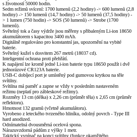
s životností 50000 hodin.
Sedm režimů svícení: 1700 lumenů (2,2 hodiny) -> 600 lumenů (2,8
hodiny) -> 150 lumenů (14,7 hodiny) -> 50 lumenů (37,5 hodiny) -
> 1 lumen (750 hodin) -> SOS (50 lumenů) -> Strobe (1700
lumenů).
Světelný tok a časy výdrže jsou měřeny s přibaleným Li-ion 18650
akumulátorem s kapacitou 3400 mAh.
Digitálně regulováno pro konstantní jas, upozornění na vybité
baterie.
Světelný kužel s dosvitem 267 metrů (18037 cd).
Inteligentní ochrana proti přehřátí.
K napájení lze kromě jedné Li-ion baterie typu 18650 použít i dvě
jednorázové CR123A baterie.
USB-C dobíjecí port je umístěný pod gumovou krytkou na těle
svítilny.
Svítilna má paměť a zapne se vždy v posledním nastaveném
režimu (neplatí pro zábleskové režimy).
Rozměry 13 cm (délka) x 2,26 cm (průměr těla) x 2,65 cm (průměr
reflektoru).
Hmotnost 132 gramů (včetně akumulátoru).
Vyrobeno z leteckého tvrzeného hliníku, odolný povrch - Type III
hard anodized.
Odnímatelná dvousměrná ocelová spona.
Nárazuvzdorná pádům z výšky 1 metr.
Taktický vypínač na konci svítilny (funkce okamžitého