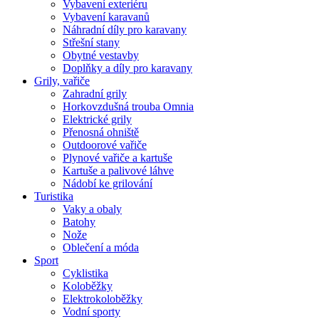
Vybavení exteriéru
Vybavení karavanů
Náhradní díly pro karavany
Střešní stany
Obytné vestavby
Doplňky a díly pro karavany
Grily, vařiče
Zahradní grily
Horkovzdušná trouba Omnia
Elektrické grily
Přenosná ohniště
Outdoorové vařiče
Plynové vařiče a kartuše
Kartuše a palivové láhve
Nádobí ke grilování
Turistika
Vaky a obaly
Batohy
Nože
Oblečení a móda
Sport
Cyklistika
Koloběžky
Elektrokoloběžky
Vodní sporty