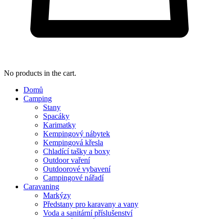
No products in the cart.
Domů
Camping
Stany
Spacáky
Karimatky
Kempingový nábytek
Kempingová křesla
Chladící tašky a boxy
Outdoor vaření
Outdoorové vybavení
Campingové nářadí
Caravaning
Markýzy
Předstany pro karavany a vany
Voda a sanitární příslušenství