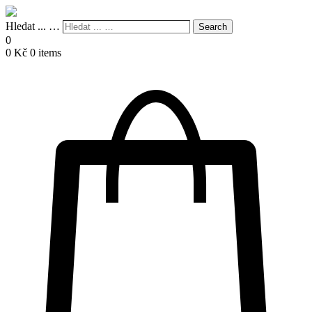
Hledat ... …
Search
0
0
Kč
0 items