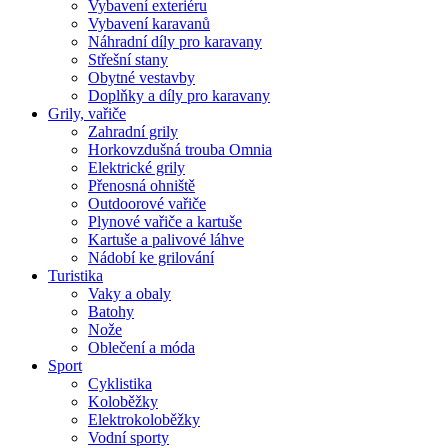
Vybavení exteriéru
Vybavení karavanů
Náhradní díly pro karavany
Střešní stany
Obytné vestavby
Doplňky a díly pro karavany
Grily, vařiče
Zahradní grily
Horkovzdušná trouba Omnia
Elektrické grily
Přenosná ohniště
Outdoorové vařiče
Plynové vařiče a kartuše
Kartuše a palivové láhve
Nádobí ke grilování
Turistika
Vaky a obaly
Batohy
Nože
Oblečení a móda
Sport
Cyklistika
Koloběžky
Elektrokoloběžky
Vodní sporty