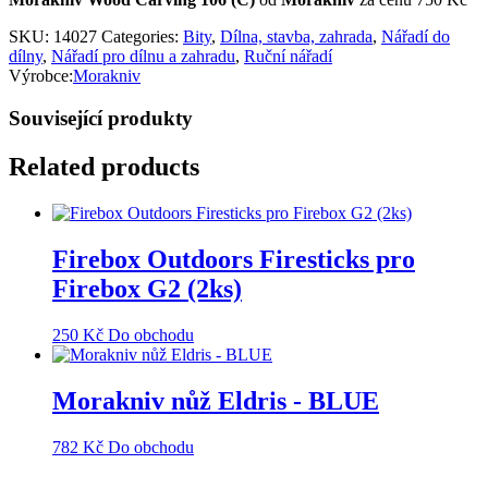
SKU:
14027
Categories:
Bity
,
Dílna, stavba, zahrada
,
Nářadí do
dílny
,
Nářadí pro dílnu a zahradu
,
Ruční nářadí
Výrobce:
Morakniv
Související produkty
Related products
Firebox Outdoors Firesticks pro
Firebox G2 (2ks)
250
Kč
Do obchodu
Morakniv nůž Eldris - BLUE
782
Kč
Do obchodu