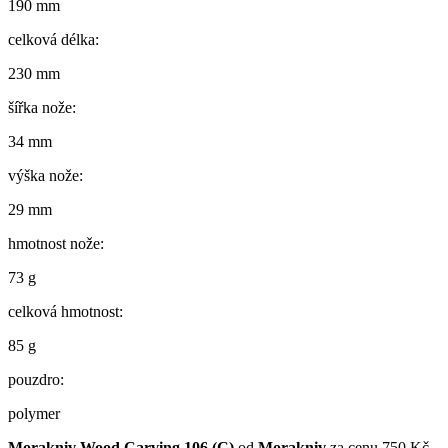
190 mm
celková délka:
230 mm
šířka nože:
34 mm
výška nože:
29 mm
hmotnost nože:
73 g
celková hmotnost:
85 g
pouzdro:
polymer
Morakniv Wood Carving 106 (C)
od
Morakniv
za cenu 750 Kč