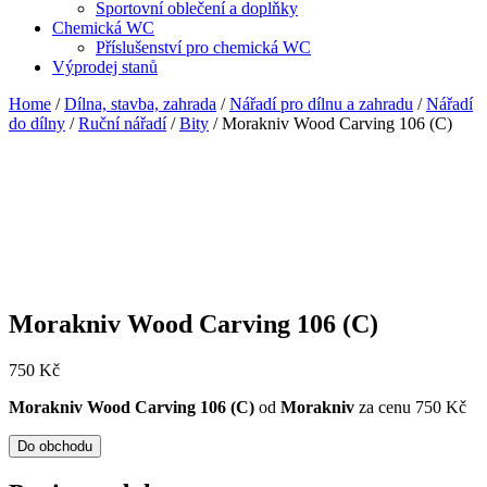
Sportovní oblečení a doplňky
Chemická WC
Příslušenství pro chemická WC
Výprodej stanů
Home
/
Dílna, stavba, zahrada
/
Nářadí pro dílnu a zahradu
/
Nářadí
do dílny
/
Ruční nářadí
/
Bity
/ Morakniv Wood Carving 106 (C)
Morakniv Wood Carving 106 (C)
750
Kč
Morakniv Wood Carving 106 (C)
od
Morakniv
za cenu 750 Kč
Do obchodu