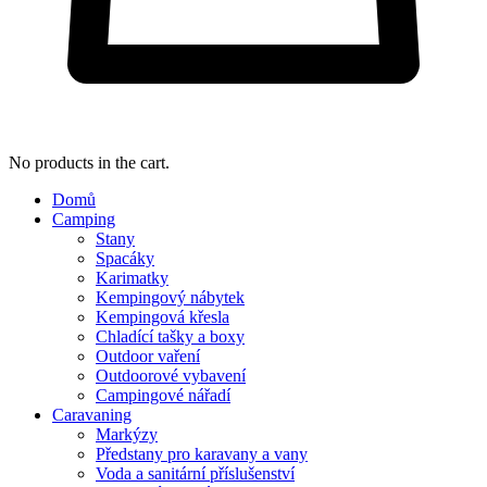
No products in the cart.
Domů
Camping
Stany
Spacáky
Karimatky
Kempingový nábytek
Kempingová křesla
Chladící tašky a boxy
Outdoor vaření
Outdoorové vybavení
Campingové nářadí
Caravaning
Markýzy
Předstany pro karavany a vany
Voda a sanitární příslušenství