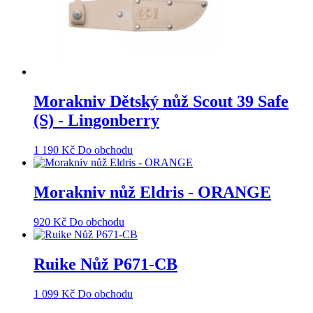
Morakniv Dětský nůž Scout 39 Safe
(S) - Lingonberry
1 190
Kč
Do obchodu
Morakniv nůž Eldris - ORANGE
920
Kč
Do obchodu
Ruike Nůž P671-CB
1 099
Kč
Do obchodu