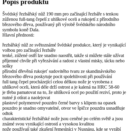
Popis produktu
Švédský řezbářský nůž 190 mm pro začínající řezbáře s tenkou
zúženou full-tang čepelí z uhlíkové oceli a rukojetí z přírodního
březového dřeva, používaný při výrobě švédského národního
symbolu koně Dala.
Hlavní přednosti:
řezbářský nůž ze světoznámé švédské produkce, který je vynikající
volbou pro začínající řezbáře
tenké, zúžené ostří lze snadno naostřit, takže si můžete stále užívat
příjemné chvíle při vyřezávání a radost z vlastní misky, tácku nebo
sošky
přírodní dřevěná rukojeť sudovitého tvaru ze skandinávského
březového dřeva poskytuje pocit spolehlivosti při používání
full tang čepel procházející celou délkou nože je vyrobena z
uhlíkové oceli, která déle drží ostrost a je kalená na HRC 58-60
je třeba pamatovat na to, že uhlíková ocel po použití reziví, proto je
nutné ji otírat a naolejovat
plastové polymerové pouzdro černé barvy s klipem na opasek
pouzdro je snadno omyvatelné, otvor ve špičce pouzdra usnadňuje
odtok
charakteristické řezbářské nože jsou ceněné po celém světě a jsou
známé svou vynikající ostrostí a vysokou kvalitou
nože používají také zkušení řemeslníci v Nusnäsu, kde se vyrábí