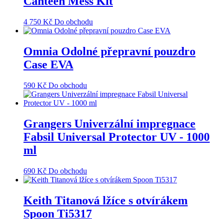
Canteen Mess Kit
4 750
Kč
Do obchodu
Omnia Odolné přepravní pouzdro
Case EVA
590
Kč
Do obchodu
Grangers Univerzální impregnace
Fabsil Universal Protector UV - 1000
ml
690
Kč
Do obchodu
Keith Titanová lžíce s otvírákem
Spoon Ti5317