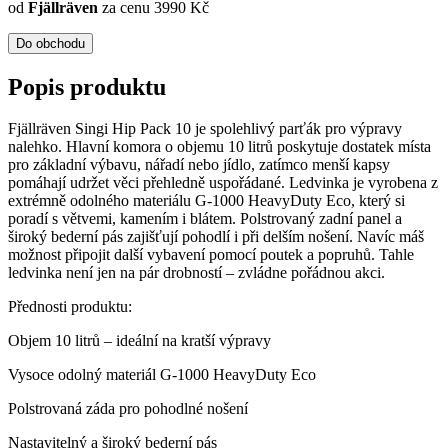
od
Fjällräven
za cenu 3990 Kč
Do obchodu
Popis produktu
Fjällräven Singi Hip Pack 10 je spolehlivý parťák pro výpravy
nalehko. Hlavní komora o objemu 10 litrů poskytuje dostatek místa
pro základní výbavu, nářadí nebo jídlo, zatímco menší kapsy
pomáhají udržet věci přehledně uspořádané. Ledvinka je vyrobena z
extrémně odolného materiálu G-1000 HeavyDuty Eco, který si
poradí s větvemi, kamením i blátem. Polstrovaný zadní panel a
široký bederní pás zajišťují pohodlí i při delším nošení. Navíc máš
možnost připojit další vybavení pomocí poutek a popruhů. Tahle
ledvinka není jen na pár drobností – zvládne pořádnou akci.
Přednosti produktu:
Objem 10 litrů – ideální na kratší výpravy
Vysoce odolný materiál G-1000 HeavyDuty Eco
Polstrovaná záda pro pohodlné nošení
Nastavitelný a široký bederní pás