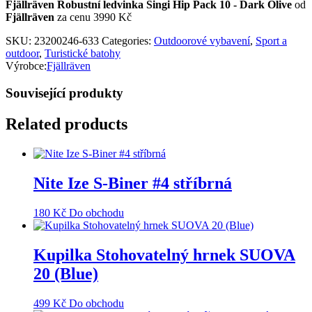
Fjällräven Robustní ledvinka Singi Hip Pack 10 - Dark Olive
od
Fjällräven
za cenu 3990 Kč
SKU:
23200246-633
Categories:
Outdoorové vybavení
,
Sport a
outdoor
,
Turistické batohy
Výrobce:
Fjällräven
Související produkty
Related products
Nite Ize S-Biner #4 stříbrná
180
Kč
Do obchodu
Kupilka Stohovatelný hrnek SUOVA
20 (Blue)
499
Kč
Do obchodu