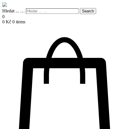
Hledat ... …
Search
0
0
Kč
0 items