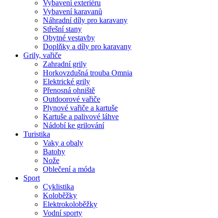
Vybavení exteriéru
Vybavení karavanů
Náhradní díly pro karavany
Střešní stany
Obytné vestavby
Doplňky a díly pro karavany
Grily, vařiče
Zahradní grily
Horkovzdušná trouba Omnia
Elektrické grily
Přenosná ohniště
Outdoorové vařiče
Plynové vařiče a kartuše
Kartuše a palivové láhve
Nádobí ke grilování
Turistika
Vaky a obaly
Batohy
Nože
Oblečení a móda
Sport
Cyklistika
Koloběžky
Elektrokoloběžky
Vodní sporty