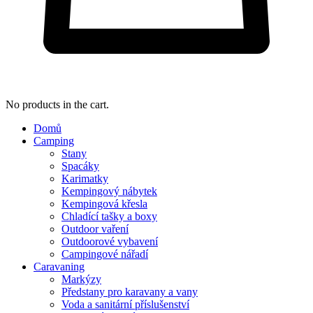
No products in the cart.
Domů
Camping
Stany
Spacáky
Karimatky
Kempingový nábytek
Kempingová křesla
Chladící tašky a boxy
Outdoor vaření
Outdoorové vybavení
Campingové nářadí
Caravaning
Markýzy
Předstany pro karavany a vany
Voda a sanitární příslušenství