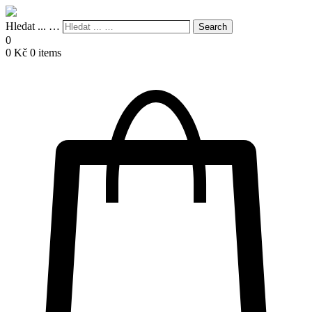
Hledat ... …
Search
0
0
Kč
0 items