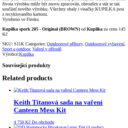
života výrobku může být znovu zpracován, obroušen a stát se tak
součástí nového výrobku. Všechny obaly i visačky KUPILKA jsou
z recyklovaného kartonu.
Vyrobeno ve Finsku
Kupilka spork 205 - Original (BROWN)
od
Kupilka
za cenu 145
Kč
SKU:
S11K
Categories:
Outdoorové příbory
,
Outdoorové vybavení
,
Sport a outdoor
,
Vaření v přírodě
Výrobce:
Kupilka
Související produkty
Related products
Keith Titanová sada na vaření
Canteen Mess Kit
4 750
Kč
Do obchodu