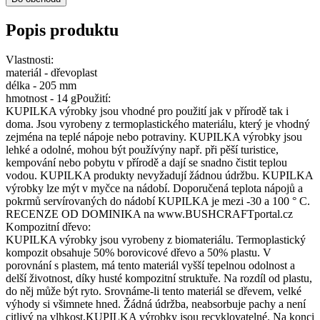
Popis produktu
Vlastnosti:
materiál - dřevoplast
délka - 205 mm
hmotnost - 14 gPoužití:
KUPILKA výrobky jsou vhodné pro použití jak v přírodě tak i
doma. Jsou vyrobeny z termoplastického materiálu, který je vhodný
zejména na teplé nápoje nebo potraviny. KUPILKA výrobky jsou
lehké a odolné, mohou být používýny např. při pěší turistice,
kempování nebo pobytu v přírodě a dají se snadno čistit teplou
vodou. KUPILKA produkty nevyžadují žádnou údržbu. KUPILKA
výrobky lze mýt v myčce na nádobí. Doporučená teplota nápojů a
pokrmů servírovaných do nádobí KUPILKA je mezi -30 a 100 ° C.
RECENZE OD DOMINIKA na www.BUSHCRAFTportal.cz
Kompozitní dřevo:
KUPILKA výrobky jsou vyrobeny z biomateriálu. Termoplastický
kompozit obsahuje 50% borovicové dřevo a 50% plastu. V
porovnání s plastem, má tento materiál vyšší tepelnou odolnost a
delší životnost, díky husté kompozitní struktuře. Na rozdíl od plastu,
do něj může být ryto. Srovnáme-li tento materiál se dřevem, velké
výhody si všimnete hned. Žádná údržba, neabsorbuje pachy a není
citlivý na vlhkost.KUPILKA výrobky jsou recyklovatelné. Na konci