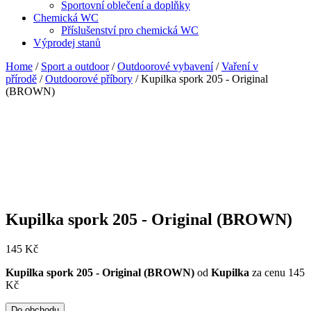
Sportovní oblečení a doplňky
Chemická WC
Příslušenství pro chemická WC
Výprodej stanů
Home
/
Sport a outdoor
/
Outdoorové vybavení
/
Vaření v
přírodě
/
Outdoorové příbory
/ Kupilka spork 205 - Original
(BROWN)
Kupilka spork 205 - Original (BROWN)
145
Kč
Kupilka spork 205 - Original (BROWN)
od
Kupilka
za cenu 145
Kč
Do obchodu