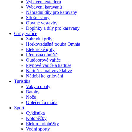
Vybavení exteriéru
Vybavení karavanů
Náhradní díly pro karavany
Střešní stany
Obytné vestavby
Doplňky a díly pro karavany
Grily, vařiče
Zahradní grily
Horkovzdušná trouba Omnia
Elektrické grily
Přenosná ohniště
Outdoorové vařiče
Plynové vařiče a kartuše
Kartuše a palivové láhve
Nádobí ke grilování
Turistika
Vaky a obaly
Batohy
Nože
Oblečení a móda
Sport
Cyklistika
Koloběžky
Elektrokoloběžky
Vodní sporty