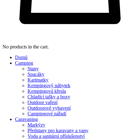
No products in the cart.
Domů
Camping
Stany
Spacáky
Karimatky
Kempingový nábytek
Kempingová křesla
Chladící tašky a boxy
Outdoor vaření
Outdoorové vybavení
Campingové nářadí
Caravaning
Markýzy
Předstany pro karavany a vany
Voda a sanitární příslušenství