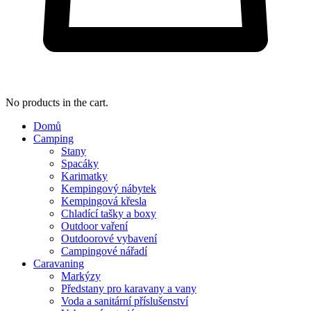
No products in the cart.
Domů
Camping
Stany
Spacáky
Karimatky
Kempingový nábytek
Kempingová křesla
Chladící tašky a boxy
Outdoor vaření
Outdoorové vybavení
Campingové nářadí
Caravaning
Markýzy
Předstany pro karavany a vany
Voda a sanitární příslušenství