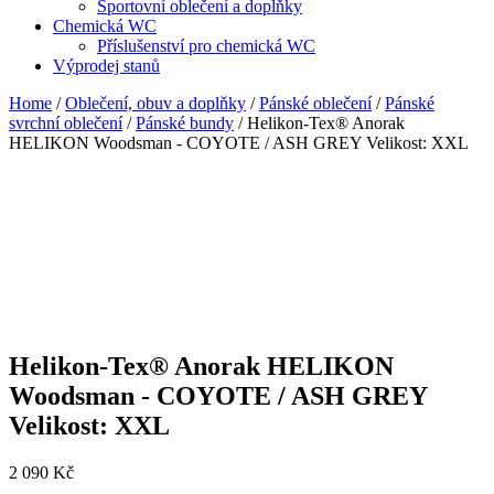
Sportovní oblečení a doplňky
Chemická WC
Příslušenství pro chemická WC
Výprodej stanů
Home
/
Oblečení, obuv a doplňky
/
Pánské oblečení
/
Pánské
svrchní oblečení
/
Pánské bundy
/ Helikon-Tex® Anorak
HELIKON Woodsman - COYOTE / ASH GREY Velikost: XXL
Helikon-Tex® Anorak HELIKON
Woodsman - COYOTE / ASH GREY
Velikost: XXL
2 090
Kč