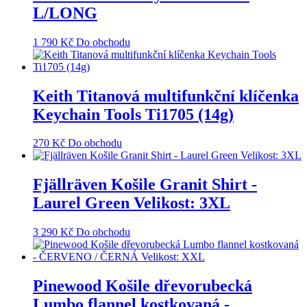
L/LONG
1 790
Kč
Do obchodu
Keith Titanová multifunkční klíčenka
Keychain Tools Ti1705 (14g)
270
Kč
Do obchodu
Fjällräven Košile Granit Shirt -
Laurel Green Velikost: 3XL
3 290
Kč
Do obchodu
Pinewood Košile dřevorubecká
Lumbo flannel kostkovaná -