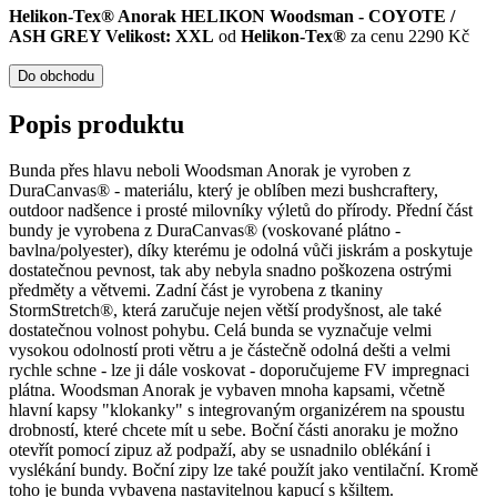
Helikon-Tex® Anorak HELIKON Woodsman - COYOTE /
ASH GREY Velikost: XXL
od
Helikon-Tex®
za cenu 2290 Kč
Do obchodu
Popis produktu
Bunda přes hlavu neboli Woodsman Anorak je vyroben z
DuraCanvas® - materiálu, který je oblíben mezi bushcraftery,
outdoor nadšence i prosté milovníky výletů do přírody. Přední část
bundy je vyrobena z DuraCanvas® (voskované plátno -
bavlna/polyester), díky kterému je odolná vůči jiskrám a poskytuje
dostatečnou pevnost, tak aby nebyla snadno poškozena ostrými
předměty a větvemi. Zadní část je vyrobena z tkaniny
StormStretch®, která zaručuje nejen větší prodyšnost, ale také
dostatečnou volnost pohybu. Celá bunda se vyznačuje velmi
vysokou odolností proti větru a je částečně odolná dešti a velmi
rychle schne - lze ji dále voskovat - doporučujeme FV impregnaci
plátna. Woodsman Anorak je vybaven mnoha kapsami, včetně
hlavní kapsy "klokanky" s integrovaným organizérem na spoustu
drobností, které chcete mít u sebe. Boční části anoraku je možno
otevřít pomocí zipuz až podpaží, aby se usnadnilo oblékání i
vyslékání bundy. Boční zipy lze také použít jako ventilační. Kromě
toho je bunda vybavena nastavitelnou kapucí s kšiltem.