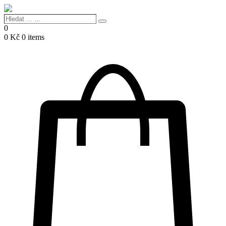
Hledat
Search
...
0
…
0
Kč
0 items