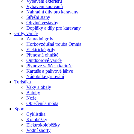
Vybavení exteriéru
Vybavení karavanů
Náhradní díly pro karavany
Střešní stany
Obytné vestavby
Doplňky a díly pro karavany
Grily, vařiče
Zahradní grily
Horkovzdušná trouba Omnia
Elektrické grily
Přenosná ohniště
Outdoorové vařiče
Plynové vařiče a kartuše
Kartuše a palivové láhve
Nádobí ke grilování
Turistika
Vaky a obaly
Batohy
Nože
Oblečení a móda
Sport
Cyklistika
Koloběžky
Elektrokoloběžky
Vodní sporty