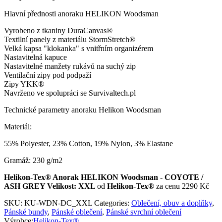
Hlavní přednosti anoraku HELIKON Woodsman
Vyrobeno z tkaniny DuraCanvas®
Textilní panely z materiálu StormStretch®
Velká kapsa "klokanka" s vnitřním organizérem
Nastavitelná kapuce
Nastavitelné manžety rukávů na suchý zip
Ventilační zipy pod podpaží
Zipy YKK®
Navrženo ve spolupráci se Survivaltech.pl
Technické parametry anoraku Helikon Woodsman
Materiál:
55% Polyester, 23% Cotton, 19% Nylon, 3% Elastane
Gramáž: 230 g/m2
Helikon-Tex® Anorak HELIKON Woodsman - COYOTE /
ASH GREY Velikost: XXL
od
Helikon-Tex®
za cenu 2290 Kč
SKU:
KU-WDN-DC_XXL
Categories:
Oblečení, obuv a doplňky
,
Pánské bundy
,
Pánské oblečení
,
Pánské svrchní oblečení
Výrobce:
Helikon-Tex®