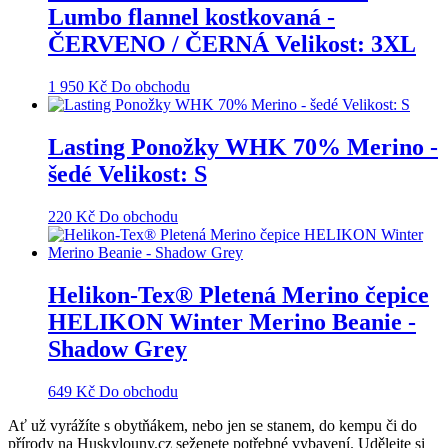
Lumbo flannel kostkovaná -
ČERVENO / ČERNÁ Velikost: 3XL
1 950
Kč
Do obchodu
Lasting Ponožky WHK 70% Merino -
šedé Velikost: S
220
Kč
Do obchodu
Helikon-Tex® Pletená Merino čepice
HELIKON Winter Merino Beanie -
Shadow Grey
649
Kč
Do obchodu
Ať už vyrážíte s obytňákem, nebo jen se stanem, do kempu či do
přírody na Huskylouny.cz seženete potřebné vybavení. Udělejte si