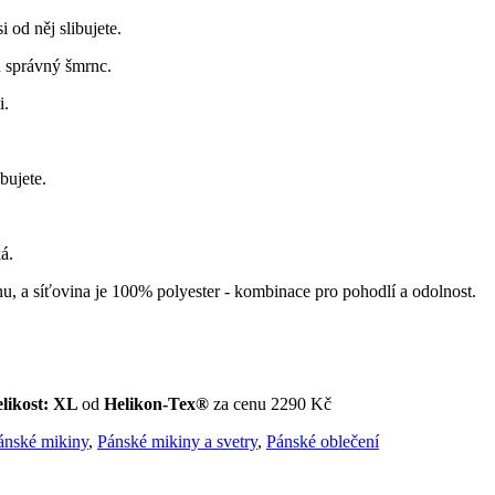
 od něj slibujete.
n správný šmrnc.
i.
bujete.
á.
u, a síťovina je 100% polyester - kombinace pro pohodlí a odolnost.
likost: XL
od
Helikon-Tex®
za cenu 2290 Kč
ánské mikiny
,
Pánské mikiny a svetry
,
Pánské oblečení