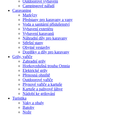
Outdoorové vybavení
Campingové nářadí
Caravaning
Markýzy
Předstany pro karavany a vany
Voda a sanitární příslušenství
Vybavení exteriéru
Vybavení karavanů
Náhradní díly pro karavany
Střešní stany
Obytné vestavby
Doplňky a díly pro karavany
Grily, vařiče
Zahradní grily
Horkovzdušná trouba Omnia
Elektrické grily
Přenosná ohniště
Outdoorové vařiče
Plynové vařiče a kartuše
Kartuše a palivové láhve
Nádobí ke grilování
Turistika
Vaky a obaly
Batohy
Nože