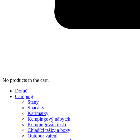
No products in the cart.
Domů
Camping
Stany
Spacáky
Karimatky
Kempingový nábytek
Kempingová křesla
Chladící tašky a boxy
Outdoor vaření