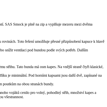
čností. SAS Smock je plně na zip a vyplňuje mezeru mezi dvěma
u rovinách. Toto řešení umožňuje přesné přizpůsobení kapuce k hlavě
ebo snížit ventilaci pod bundou podle svých potřeb. Dalším
střihu. Tato bunda má osm kapes. Na vnější straně čtyři klasické,
flíku je minimální. Pod horními kapsami jsou další dvě, zapínané na
vým poutkům na obou stranách bundy.
 mnoho vojáků cenilo pro volný, pohodlný střih, množství kapes a
ou všestrannost.