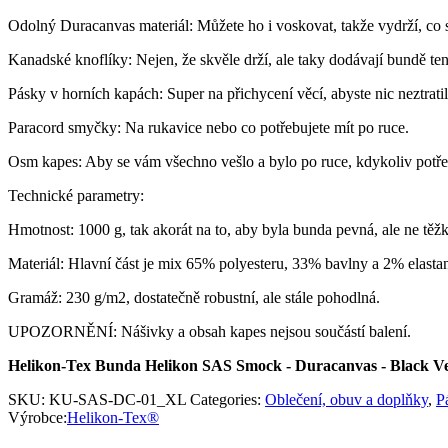
Odolný Duracanvas materiál: Můžete ho i voskovat, takže vydrží, co si
Kanadské knoflíky: Nejen, že skvěle drží, ale taky dodávají bundě te
Pásky v horních kapách: Super na přichycení věcí, abyste nic neztratil
Paracord smyčky: Na rukavice nebo co potřebujete mít po ruce.
Osm kapes: Aby se vám všechno vešlo a bylo po ruce, kdykoliv potře
Technické parametry:
Hmotnost: 1000 g, tak akorát na to, aby byla bunda pevná, ale ne těžk
Materiál: Hlavní část je mix 65% polyesteru, 33% bavlny a 2% elastan
Gramáž: 230 g/m2, dostatečně robustní, ale stále pohodlná.
UPOZORNĚNÍ: Nášivky a obsah kapes nejsou součástí balení.
Helikon-Tex Bunda Helikon SAS Smock - Duracanvas - Black Ve
SKU:
KU-SAS-DC-01_XL
Categories:
Oblečení, obuv a doplňky
,
P
Výrobce:
Helikon-Tex®