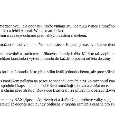
e zachovali, ale obohatili, takže vintage styl jde ruku v ruce s funk
 Jacket a lehčí Anorak Woodsman Jacket.
vání a zvyšuje ochranu před lehkým deštěm a sněhem.
ožnosti nastavení na několika místech. Kapuce je nastavitelná ve dvo
 libovolně nastavit míru přilnavosti bundy k tělu. Můžete tak zvýšit n
ehkou konstrukcí vytvořili bundu do každého počasí od léta do zimy.
hcraft bunda. Je to především kvůli jednoduchému, ale promyšlenému 
s knoflíkem našitým na pásce se snadněji otevírá a riziko rozepnutí kno
 spodními kapsami identická řešení umožňují schovat a zahřát ruce.
é ji chrání před ztrátou. Rukavice Bushcraft lze připevnit k paracordo
jednotky SAS (Special Air Service) a další. Od 2. světové války si jej
0. století až dodnes jsou bundy oblíbené v mnoha zemích a ceněné pro sv