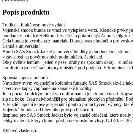
Popis produktu
Tradice a funkčnost: nové vydání
Vojenská smock bunda se vrací ve vylepšené verzi. Klasické prvky jsm
bundami v nabídce Helikon-Tex: těžší a pokročilejší Anorak Pilgrim
Celá bunda je vyrobena z materiálu Duracanvas vhodného pro vosko
Lehká a univerzální
Bunda SAS Smock Jacket je univerzální díky jednoduchému střihu a m
v závislosti na povětrnostních podmínkách, čepici atd.
Díky dvěma lemům - jeden v pase, druhý na spodním okraji - si můžete
komfortem jsou větrací otvory umístěné pod podpaží. V kombinaci s l
Spousta kapes a pohodlí
Navzdory svým vojenským kořenům funguje SAS Smock skvěle jako bus
čtvercové kapsy zapínané na kanadské knoflíky.
Je to pocta ikonickým britským uniformám a jejich funkčnosti. Kapsa 
zip na boku. Jsou nejvhodnější pro přenášení plochých předmětů. Pod
V každé náprsní kapse je speciální poutko pro uchycení výbavy, kter
Vojenská bunda - od bitevního pole po bushcraft
Inspirací pro SAS Smock Jacket bylo vojenské oblečení, které nosily 
lehký materiál, který chránil před povětrnostními vlivy. Od 40. let 2
Klíčové vlastnosti: