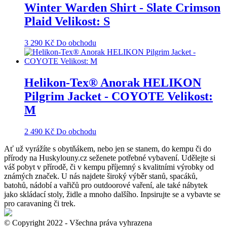
Winter Warden Shirt - Slate Crimson
Plaid Velikost: S
3 290
Kč
Do obchodu
Helikon-Tex® Anorak HELIKON
Pilgrim Jacket - COYOTE Velikost:
M
2 490
Kč
Do obchodu
Ať už vyrážíte s obytňákem, nebo jen se stanem, do kempu či do
přírody na Huskylouny.cz seženete potřebné vybavení. Udělejte si
váš pobyt v přírodě, či v kempu příjemný s kvalitními výrobky od
známých značek. U nás najdete široký výběr stanů, spacáků,
batohů, nádobí a vařičů pro outdoorové vaření, ale také nábytek
jako skládací stoly, židle a mnoho dalšího. Inpsirujte se a vybavte se
pro caravaning či trek.
© Copyright 2022 - Všechna práva vyhrazena