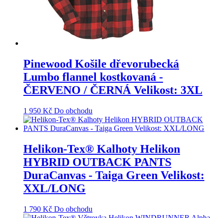
Pinewood Košile dřevorubecká
Lumbo flannel kostkovaná -
ČERVENO / ČERNÁ Velikost: 3XL
1 950
Kč
Do obchodu
Helikon-Tex® Kalhoty Helikon
HYBRID OUTBACK PANTS
DuraCanvas - Taiga Green Velikost:
XXL/LONG
1 790
Kč
Do obchodu