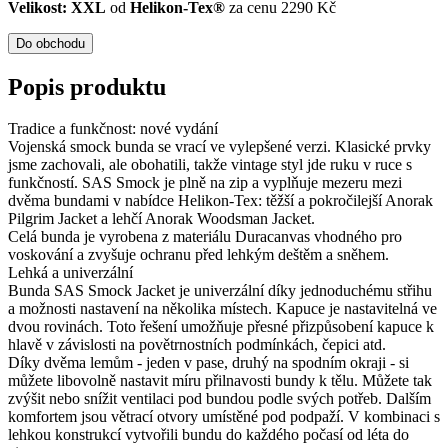
Velikost: XXL
od
Helikon-Tex®
za cenu 2290 Kč
Do obchodu
Popis produktu
Tradice a funkčnost: nové vydání
Vojenská smock bunda se vrací ve vylepšené verzi. Klasické prvky
jsme zachovali, ale obohatili, takže vintage styl jde ruku v ruce s
funkčností. SAS Smock je plně na zip a vyplňuje mezeru mezi
dvěma bundami v nabídce Helikon-Tex: těžší a pokročilejší Anorak
Pilgrim Jacket a lehčí Anorak Woodsman Jacket.
Celá bunda je vyrobena z materiálu Duracanvas vhodného pro
voskování a zvyšuje ochranu před lehkým deštěm a sněhem.
Lehká a univerzální
Bunda SAS Smock Jacket je univerzální díky jednoduchému střihu
a možnosti nastavení na několika místech. Kapuce je nastavitelná ve
dvou rovinách. Toto řešení umožňuje přesné přizpůsobení kapuce k
hlavě v závislosti na povětrnostních podmínkách, čepici atd.
Díky dvěma lemům - jeden v pase, druhý na spodním okraji - si
můžete libovolně nastavit míru přilnavosti bundy k tělu. Můžete tak
zvýšit nebo snížit ventilaci pod bundou podle svých potřeb. Dalším
komfortem jsou větrací otvory umístěné pod podpaží. V kombinaci s
lehkou konstrukcí vytvořili bundu do každého počasí od léta do