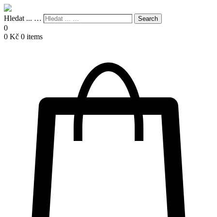
Hledat ... …
Search
0
0
Kč
0 items