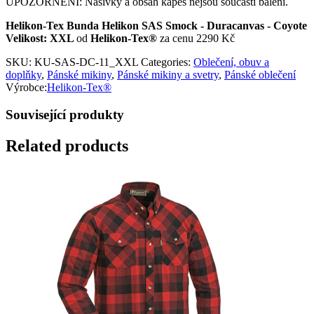
UPOZORNĚNÍ: Nášivky a obsah kapes nejsou součástí balení.
Helikon-Tex Bunda Helikon SAS Smock - Duracanvas - Coyote
Velikost: XXL
od
Helikon-Tex®
za cenu 2290 Kč
SKU:
KU-SAS-DC-11_XXL
Categories:
Oblečení, obuv a
doplňky
,
Pánské mikiny
,
Pánské mikiny a svetry
,
Pánské oblečení
Výrobce:
Helikon-Tex®
Související produkty
Related products