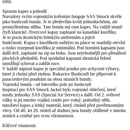
zimy.
Spousta kapes a pohodlí
Navzdory svým vojenským kořenům funguje SAS Smock skvěle
jako bushcraft bunda. Je to především kvůli jednoduchému, ale
promyšlenému střihu. Tato bunda má osm kapes. Na vnější straně
čtyři klasické, čtvercové kapsy zapínané na kanadské knoflíky.
Je to pocta ikonickým britským uniformám a jejich
funkčnosti. Kapsa s knoflíkem našitým na pásce se snadněji otevírá
a riziko rozepnutí knoflíku je minimální. Pod horními kapsami jsou
další dvě, zapínané na zip na boku. Jsou nejvhodnější pro přenášení
plochých předmětů. Pod spodními kapsami identická řešení
umožňují schovat a zahřát ruce.
V každé náprsní kapse je speciální poutko pro uchycení výbavy,
které ji chrání před ztrátou. Rukavice Bushcraft lze připevnit k
paracordovým poutkům na obou stranách bundy.
Vojenská bunda - od bitevního pole po bushcraft
Inspirací pro SAS Smock Jacket bylo vojenské oblečení, které
nosily jednotky SAS (Special Air Service) a další. Od 2. světové
války si jej mnoho vojáků cenilo pro volný, pohodlný střih,
množství kapes a lehký materiál, který chránil před povětrnostními
vlivy. Od 40. let 20. století až dodnes jsou bundy oblíbené v mnoha
zemích a ceněné pro svou všestrannost.
Klíčové vlastnosti: