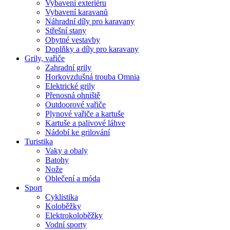
Vybavení exteriéru
Vybavení karavanů
Náhradní díly pro karavany
Střešní stany
Obytné vestavby
Doplňky a díly pro karavany
Grily, vařiče
Zahradní grily
Horkovzdušná trouba Omnia
Elektrické grily
Přenosná ohniště
Outdoorové vařiče
Plynové vařiče a kartuše
Kartuše a palivové láhve
Nádobí ke grilování
Turistika
Vaky a obaly
Batohy
Nože
Oblečení a móda
Sport
Cyklistika
Koloběžky
Elektrokoloběžky
Vodní sporty