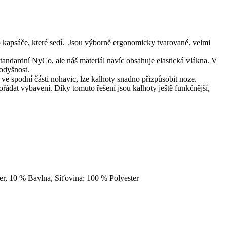
apsáče, které sedí. Jsou výborně ergonomicky tvarované, velmi
tandardní NyCo, ale náš materiál navíc obsahuje elastická vlákna. V
rodyšnost.
 spodní části nohavic, lze kalhoty snadno přizpůsobit noze.
ádat vybavení. Díky tomuto řešení jsou kalhoty ještě funkčnější,
er, 10 % Bavlna, Síťovina: 100 % Polyester