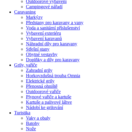
Outdoorové vybavení
Campingové nářadí
Caravaning
Markýzy
Předstany pro karavany a vany
Voda a sanitární příslušenství
Vybavení exteriéru
Vybavení karavanů
Náhradní díly pro karavany
Střešní stany
Obytné vestavby
Doplňky a díly pro karavany
Grily, vařiče
Zahradní grily
Horkovzdušná trouba Omnia
Elektrické grily
Přenosná ohniště
Outdoorové vařiče
Plynové vařiče a kartuše
Kartuše a palivové láhve
Nádobí ke grilování
Turistika
Vaky a obaly
Batohy
Nože