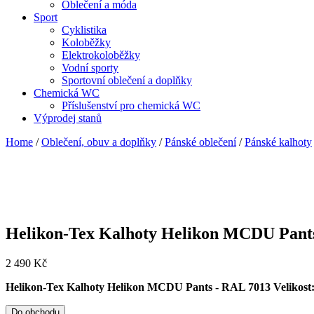
Oblečení a móda
Sport
Cyklistika
Koloběžky
Elektrokoloběžky
Vodní sporty
Sportovní oblečení a doplňky
Chemická WC
Příslušenství pro chemická WC
Výprodej stanů
Home
/
Oblečení, obuv a doplňky
/
Pánské oblečení
/
Pánské kalhoty
Helikon-Tex Kalhoty Helikon MCDU Pant
2 490
Kč
Helikon-Tex Kalhoty Helikon MCDU Pants - RAL 7013 Veliko
Do obchodu