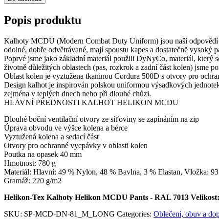
Popis produktu
Kalhoty MCDU (Modern Combat Duty Uniform) jsou naší odpovědí na 
odolné, dobře odvětrávané, mají spoustu kapes a dostatečně vysoký p
Poprvé jsme jako základní materiál použili DyNyCo, materiál, který 
životně důležitých oblastech (pas, rozkrok a zadní část kolen) jsme p
Oblast kolen je vyztužena tkaninou Cordura 500D s otvory pro ochra
Design kalhot je inspirován polskou uniformou výsadkových jednotek,
zejména v teplých dnech nebo při dlouhé chůzi.
HLAVNÍ PŘEDNOSTI KALHOT HELIKON MCDU
Dlouhé boční ventilační otvory ze síťoviny se zapínáním na zip
Úprava obvodu ve výšce kolena a bérce
Vyztužená kolena a sedací část
Otvory pro ochranné vycpávky v oblasti kolen
Poutka na opasek 40 mm
Hmotnost: 780 g
Materiál: Hlavní: 49 % Nylon, 48 % Bavlna, 3 % Elastan, Vložka: 9
Gramáž: 220 g/m2
Helikon-Tex Kalhoty Helikon MCDU Pants - RAL 7013 Veliko
SKU:
SP-MCD-DN-81_M_LONG
Categories:
Oblečení, obuv a do