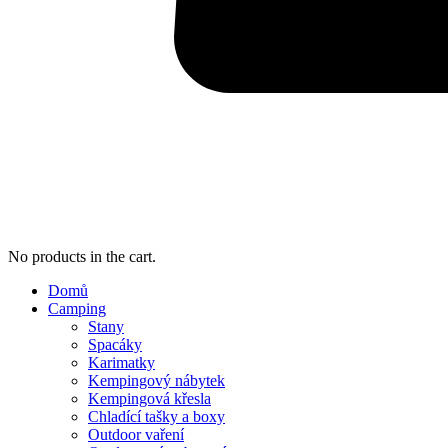
No products in the cart.
Domů
Camping
Stany
Spacáky
Karimatky
Kempingový nábytek
Kempingová křesla
Chladící tašky a boxy
Outdoor vaření