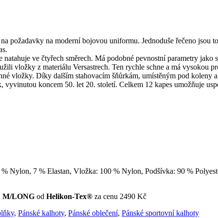
požadavky na moderní bojovou uniformu. Jednoduše řečeno jsou to k
as.
se natahuje ve čtyřech směrech. Má podobné pevnostní parametry jako s
oužili vložky z materiálu Versastrech. Ten rychle schne a má vysokou p
nné vložky. Díky dalším stahovacím šňůrkám, umístěným pod koleny a ve
 vyvinutou koncem 50. let 20. století. Celkem 12 kapes umožňuje uspoř
3 % Nylon, 7 % Elastan, Vložka: 100 % Nylon, Podšívka: 90 % Polyest
st: M/LONG
od
Helikon-Tex®
za cenu 2490 Kč
plňky
,
Pánské kalhoty
,
Pánské oblečení
,
Pánské sportovní kalhoty