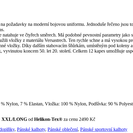
požadavky na moderní bojovou uniformu. Jednoduše řečeno jsou to k
as.
se natahuje ve čtyřech směrech. Má podobné pevnostní parametry jako s
oužili vložky z materiálu Versastrech. Ten rychle schne a má vysokou p
nné vložky. Díky dalším stahovacím šňůrkám, umístěným pod koleny a ve
 vyvinutou koncem 50. let 20. století. Celkem 12 kapes umožňuje uspoř
3 % Nylon, 7 % Elastan, Vložka: 100 % Nylon, Podšívka: 90 % Polyest
ost: XXL/LONG
od
Helikon-Tex®
za cenu 2490 Kč
 doplňky
,
Pánské kalhoty
,
Pánské oblečení
,
Pánské sportovní kalhoty