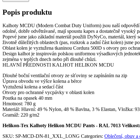
Popis produktu
Kalhoty MCDU (Modern Combat Duty Uniform) jsou naší odpovědí na 
odolné, dobře odvětrávané, mají spoustu kapes a dostatečně vysoký p
Poprvé jsme jako základní materiál použili DyNyCo, materiál, který 
životně důležitých oblastech (pas, rozkrok a zadní část kolen) jsme p
Oblast kolen je vyztužena tkaninou Cordura 500D s otvory pro ochra
Design kalhot je inspirován polskou uniformou výsadkových jednotek,
zejména v teplých dnech nebo při dlouhé chůzi.
HLAVNÍ PŘEDNOSTI KALHOT HELIKON MCDU
Dlouhé boční ventilační otvory ze síťoviny se zapínáním na zip
Úprava obvodu ve výšce kolena a bérce
Vyztužená kolena a sedací část
Otvory pro ochranné vycpávky v oblasti kolen
Poutka na opasek 40 mm
Hmotnost: 780 g
Materiál: Hlavní: 49 % Nylon, 48 % Bavlna, 3 % Elastan, Vložka: 9
Gramáž: 220 g/m2
Helikon-Tex Kalhoty Helikon MCDU Pants - RAL 7013 Velik
SKU:
SP-MCD-DN-81_XXL_LONG
Categories:
Oblečení, obuv a