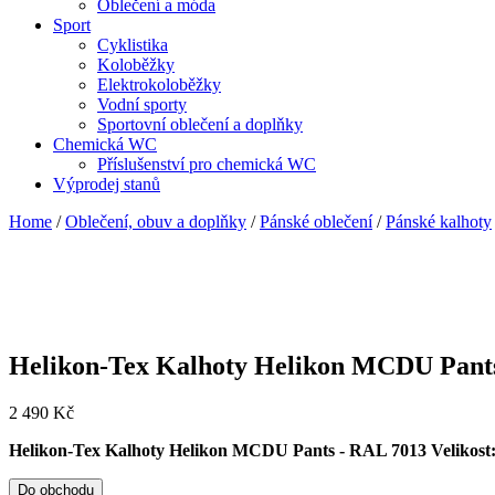
Oblečení a móda
Sport
Cyklistika
Koloběžky
Elektrokoloběžky
Vodní sporty
Sportovní oblečení a doplňky
Chemická WC
Příslušenství pro chemická WC
Výprodej stanů
Home
/
Oblečení, obuv a doplňky
/
Pánské oblečení
/
Pánské kalhoty
Helikon-Tex Kalhoty Helikon MCDU Pant
2 490
Kč
Helikon-Tex Kalhoty Helikon MCDU Pants - RAL 7013 Veliko
Do obchodu