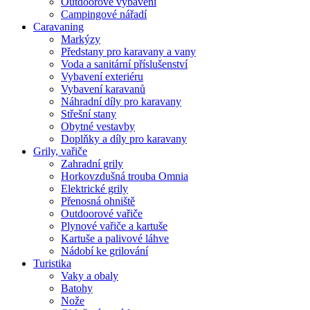
Outdoorové vybavení
Campingové nářadí
Caravaning
Markýzy
Předstany pro karavany a vany
Voda a sanitární příslušenství
Vybavení exteriéru
Vybavení karavanů
Náhradní díly pro karavany
Střešní stany
Obytné vestavby
Doplňky a díly pro karavany
Grily, vařiče
Zahradní grily
Horkovzdušná trouba Omnia
Elektrické grily
Přenosná ohniště
Outdoorové vařiče
Plynové vařiče a kartuše
Kartuše a palivové láhve
Nádobí ke grilování
Turistika
Vaky a obaly
Batohy
Nože