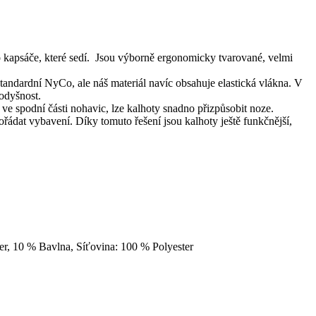
apsáče, které sedí. Jsou výborně ergonomicky tvarované, velmi
tandardní NyCo, ale náš materiál navíc obsahuje elastická vlákna. V
rodyšnost.
 spodní části nohavic, lze kalhoty snadno přizpůsobit noze.
ádat vybavení. Díky tomuto řešení jsou kalhoty ještě funkčnější,
er, 10 % Bavlna, Síťovina: 100 % Polyester