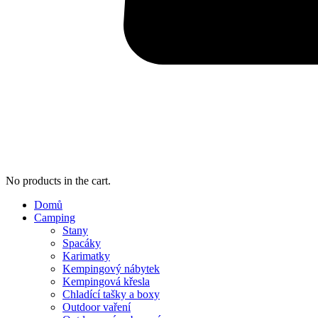
No products in the cart.
Domů
Camping
Stany
Spacáky
Karimatky
Kempingový nábytek
Kempingová křesla
Chladící tašky a boxy
Outdoor vaření