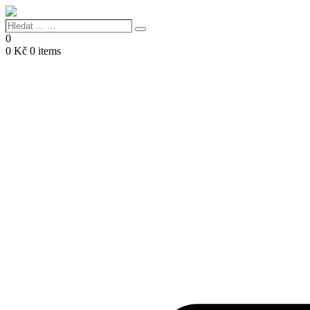
Hledat
Search
...
0
…
0
Kč
0 items