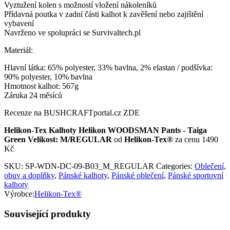
Vyztužení kolen s možností vložení nákoleníků
Přídavná poutka v zadní části kalhot k zavěšení nebo zajištění
vybavení
Navrženo ve spolupráci se Survivaltech.pl
Materiál:
Hlavní látka: 65% polyester, 33% bavlna, 2% elastan / podšívka:
90% polyester, 10% bavlna
Hmotnost kalhot: 567g
Záruka 24 měsíců
Recenze na BUSHCRAFTportal.cz ZDE
Helikon-Tex Kalhoty Helikon WOODSMAN Pants - Taiga
Green Velikost: M/REGULAR
od
Helikon-Tex®
za cenu 1490
Kč
SKU:
SP-WDN-DC-09-B03_M_REGULAR
Categories:
Oblečení,
obuv a doplňky
,
Pánské kalhoty
,
Pánské oblečení
,
Pánské sportovní
kalhoty
Výrobce:
Helikon-Tex®
Související produkty