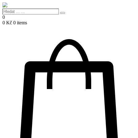
Hledat
Search
...
0
…
0
Kč
0 items