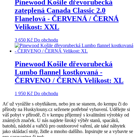
Pinewood Košile dřevorubecká
zateplená Canada Classic 2.0
Flanelová - ČERVENÁ / ČERNÁ
Velikost: XXL
3 650
Kč
Do obchodu
Pinewood Košile dřevorubecká
Lumbo flannel kostkovaná -
ČERVENO / ČERNÁ Velikost: XL
1 950
Kč
Do obchodu
Ať už vyrážíte s obytňákem, nebo jen se stanem, do kempu či do
přírody na Huskylouny.cz seženete potřebné vybavení. Udělejte si
váš pobyt v přírodě, či v kempu příjemný s kvalitními výrobky od
známých značek. U nás najdete široký výběr stanů, spacáků,
batohů, nádobí a vařičů pro outdoorové vaření, ale také nábytek
jako skládací stoly, židle a mnoho dalšího. Inpsirujte se a vybavte se
pro caravaning či trek.