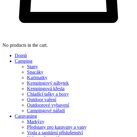
No products in the cart.
Domů
Camping
Stany
Spacáky
Karimatky
Kempingový nábytek
Kempingová křesla
Chladící tašky a boxy
Outdoor vaření
Outdoorové vybavení
Campingové nářadí
Caravaning
Markýzy
Předstany pro karavany a vany
Voda a sanitární příslušenství