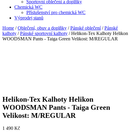
Sportovní oblečení a doplňky
Chemická WC
Příslušenství pro chemická WC
Výprodej stanů
Home
/
Oblečení, obuv a doplňky
/
Pánské oblečení
/
Pánské
kalhoty
/
Pánské sportovní kalhoty
/ Helikon-Tex Kalhoty Helikon
WOODSMAN Pants - Taiga Green Velikost: M/REGULAR
Helikon-Tex Kalhoty Helikon
WOODSMAN Pants - Taiga Green
Velikost: M/REGULAR
1 490
Kč