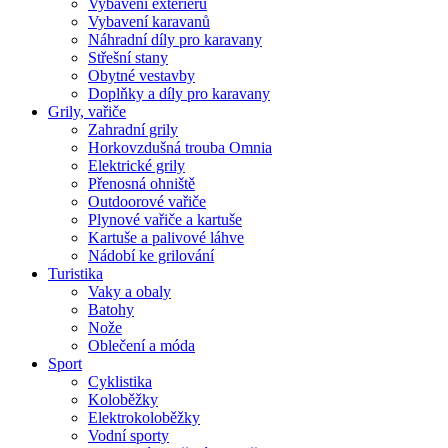
Vybavení exteriéru
Vybavení karavanů
Náhradní díly pro karavany
Střešní stany
Obytné vestavby
Doplňky a díly pro karavany
Grily, vařiče
Zahradní grily
Horkovzdušná trouba Omnia
Elektrické grily
Přenosná ohniště
Outdoorové vařiče
Plynové vařiče a kartuše
Kartuše a palivové láhve
Nádobí ke grilování
Turistika
Vaky a obaly
Batohy
Nože
Oblečení a móda
Sport
Cyklistika
Koloběžky
Elektrokoloběžky
Vodní sporty