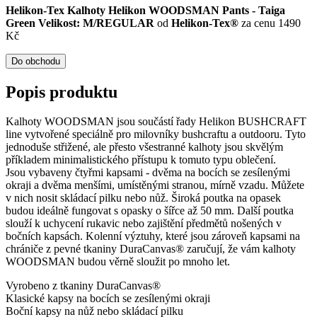
Helikon-Tex Kalhoty Helikon WOODSMAN Pants - Taiga
Green Velikost: M/REGULAR
od
Helikon-Tex®
za cenu 1490
Kč
Do obchodu
Popis produktu
Kalhoty WOODSMAN jsou součástí řady Helikon BUSHCRAFT
line vytvořené speciálně pro milovníky bushcraftu a outdooru. Tyto
jednoduše střižené, ale přesto všestranné kalhoty jsou skvělým
příkladem minimalistického přístupu k tomuto typu oblečení.
Jsou vybaveny čtyřmi kapsami - dvěma na bocích se zesílenými
okraji a dvěma menšími, umístěnými stranou, mírně vzadu. Můžete
v nich nosit skládací pilku nebo nůž. Široká poutka na opasek
budou ideálně fungovat s opasky o šířce až 50 mm. Další poutka
slouží k uchycení rukavic nebo zajištění předmětů nošených v
bočních kapsách. Kolenní výztuhy, které jsou zároveň kapsami na
chrániče z pevné tkaniny DuraCanvas® zaručují, že vám kalhoty
WOODSMAN budou věrně sloužit po mnoho let.
Vyrobeno z tkaniny DuraCanvas®
Klasické kapsy na bocích se zesílenými okraji
Boční kapsy na nůž nebo skládací pilku