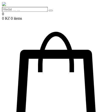
Hledat
Search
...
0
…
0
Kč
0 items