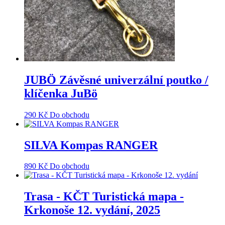
JUBÖ Závěsné univerzální poutko /
klíčenka JuBö
290
Kč
Do obchodu
SILVA Kompas RANGER
890
Kč
Do obchodu
Trasa - KČT Turistická mapa -
Krkonoše 12. vydání, 2025