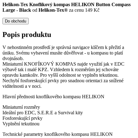
Helikon-Tex Knoflíkový kompas HELIKON Button Compass
Large - Black
od
Helikon-Tex®
za cenu 149 Kč
Do obchodu
Popis produktu
V nehostinném prostředí je správná navigace klíčem k přežití a
úniku. Svému vybavení musíte důvěřovat - u kompasu to platí
dvojnásob.
Miniaturní KNOFÍKOVÝ KOMPAS najde využití jak v EDC
výbavě tak i malé KPZ. Vzhledem k rozměrům jej schováte
opravdu kamkoliv. Pro vyšší odolnost se vyplněn tekutinou.
Nechybí fosforeskující prvky pro snadnou orientaci za snížené
viditelnosti a v noci.
Hlavní přednosti knoflíkového kompasu HELIKON
Miniaturní rozměry
Ideální pro EDC, S.E.R.E a Survival kity
Fosforeskující prvky
Vyplnění tekutinou
Technické parametry knoflíkového kompasu HELIKON