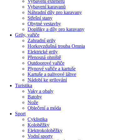
Vybavení exteriéru
Vybavení karavanů
Náhradní díly pro karavany
Střešní stany
Obytné vestavby
Doplňky a díly pro karavany
Grily, vařiče
Zahradní grily
Horkovzdušná trouba Omnia
Elektrické grily
Přenosná ohniště
Outdoorové vařiče
Plynové vařiče a kartuše
Kartuše a palivové láhve
Nádobí ke grilování
Turistika
Vaky a obaly
Batohy
Nože
Oblečení a móda
Sport
Cyklistika
Koloběžky
Elektrokoloběžky
Vodní sporty