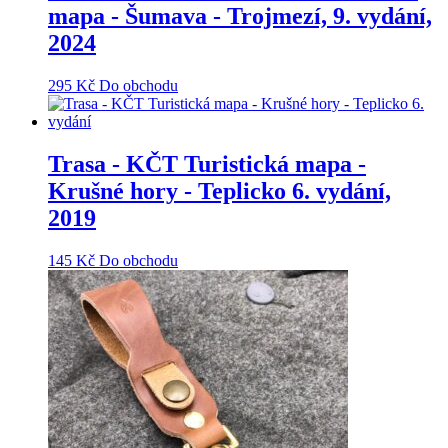
mapa - Šumava - Trojmezí, 9. vydání,
2024
295
Kč
Do obchodu
Trasa - KČT Turistická mapa -
Krušné hory - Teplicko 6. vydání,
2019
145
Kč
Do obchodu