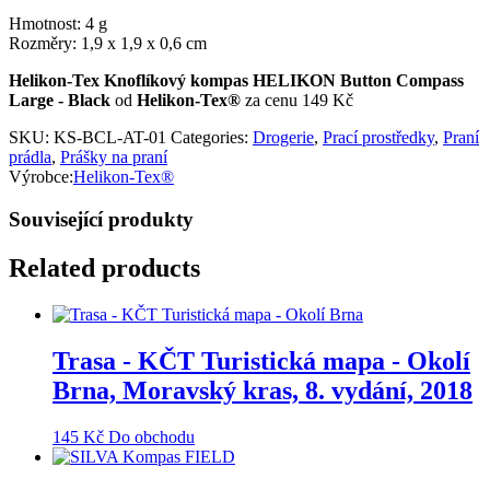
Hmotnost: 4 g
Rozměry: 1,9 x 1,9 x 0,6 cm
Helikon-Tex Knoflíkový kompas HELIKON Button Compass
Large - Black
od
Helikon-Tex®
za cenu 149 Kč
SKU:
KS-BCL-AT-01
Categories:
Drogerie
,
Prací prostředky
,
Praní
prádla
,
Prášky na praní
Výrobce:
Helikon-Tex®
Související produkty
Related products
Trasa - KČT Turistická mapa - Okolí
Brna, Moravský kras, 8. vydání, 2018
145
Kč
Do obchodu