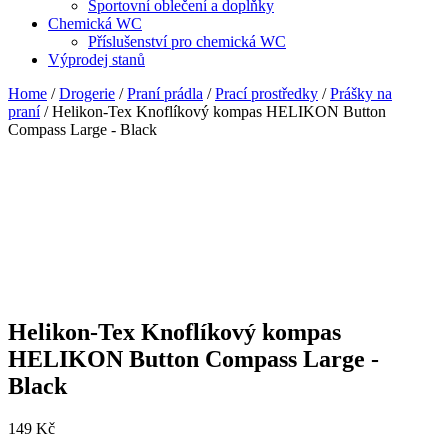
Sportovní oblečení a doplňky
Chemická WC
Příslušenství pro chemická WC
Výprodej stanů
Home
/
Drogerie
/
Praní prádla
/
Prací prostředky
/
Prášky na
praní
/ Helikon-Tex Knoflíkový kompas HELIKON Button
Compass Large - Black
Helikon-Tex Knoflíkový kompas
HELIKON Button Compass Large -
Black
149
Kč