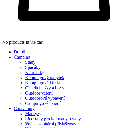
No products in the cart.
Domů
Camping
Stany
Spacáky
Karimatky
Kempingový nábytek
Kempingová křesla
Chladící tašky a boxy
Outdoor vaření
Outdoorové vybavení
Campingové nářadí
Caravaning
Markýzy
Předstany pro karavany a vany
Voda a sanitární příslušenství