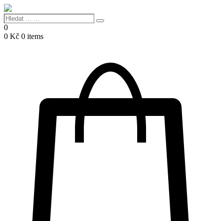
Hledat
Search
...
0
…
0
Kč
0 items