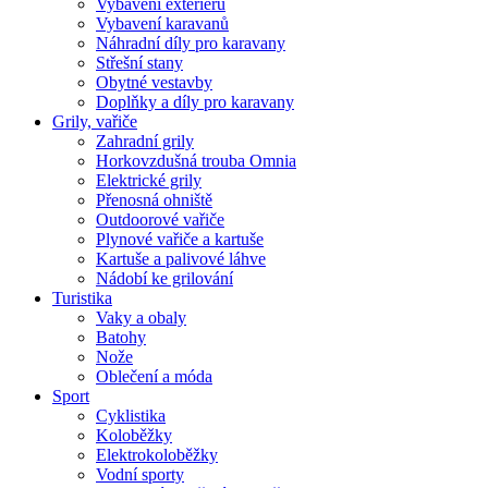
Vybavení exteriéru
Vybavení karavanů
Náhradní díly pro karavany
Střešní stany
Obytné vestavby
Doplňky a díly pro karavany
Grily, vařiče
Zahradní grily
Horkovzdušná trouba Omnia
Elektrické grily
Přenosná ohniště
Outdoorové vařiče
Plynové vařiče a kartuše
Kartuše a palivové láhve
Nádobí ke grilování
Turistika
Vaky a obaly
Batohy
Nože
Oblečení a móda
Sport
Cyklistika
Koloběžky
Elektrokoloběžky
Vodní sporty