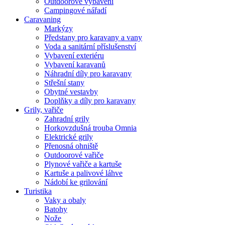
Outdoorové vybavení
Campingové nářadí
Caravaning
Markýzy
Předstany pro karavany a vany
Voda a sanitární příslušenství
Vybavení exteriéru
Vybavení karavanů
Náhradní díly pro karavany
Střešní stany
Obytné vestavby
Doplňky a díly pro karavany
Grily, vařiče
Zahradní grily
Horkovzdušná trouba Omnia
Elektrické grily
Přenosná ohniště
Outdoorové vařiče
Plynové vařiče a kartuše
Kartuše a palivové láhve
Nádobí ke grilování
Turistika
Vaky a obaly
Batohy
Nože