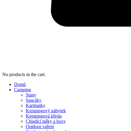
No products in the cart.
Domů
Camping
Stany
Spacáky
Karimatky
Kempingový nábytek
Kempingová křesla
Chladící tašky a boxy
Outdoor vaření