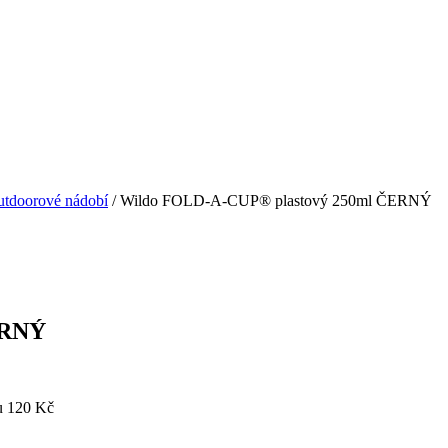
tdoorové nádobí
/ Wildo FOLD-A-CUP® plastový 250ml ČERNÝ
ERNÝ
u 120 Kč