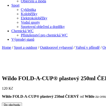
Oblečení a móda
Sport
Cyklistika
Koloběžky
Elektrokoloběžky
Vodní sporty
Sportovní oblečení a doplňky
Chemická WC
Příslušenství pro chemická WC
Výprodej stanů
Home
/
Sport a outdoor
/
Outdoorové vybavení
/
Vaření v přírodě
/
Ou
Wildo FOLD-A-CUP® plastový 250ml Č
120
Kč
Wildo FOLD-A-CUP® plastový 250ml ČERNÝ
od
Wildo
za cen
Do obchodu