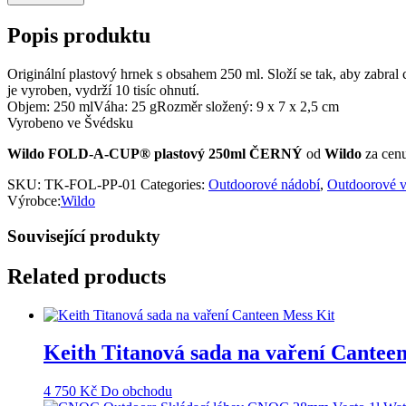
Popis produktu
Originální plastový hrnek s obsahem 250 ml. Složí se tak, aby zabral
je vyroben, vydrží 10 tisíc ohnutí.
Objem: 250 mlVáha: 25 gRozměr složený: 9 x 7 x 2,5 cm
Vyrobeno ve Švédsku
Wildo FOLD-A-CUP® plastový 250ml ČERNÝ
od
Wildo
za cen
SKU:
TK-FOL-PP-01
Categories:
Outdoorové nádobí
,
Outdoorové 
Výrobce:
Wildo
Související produkty
Related products
Keith Titanová sada na vaření Cantee
4 750
Kč
Do obchodu