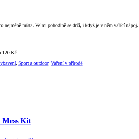
 co nejméně místa. Velmi pohodlně se drží, i když je v něm vařící nápo
u 120 Kč
vybavení
,
Sport a outdoor
,
Vaření v přírodě
n Mess Kit