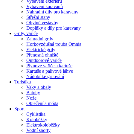
Vybavení exteriéru
Vybavení karavanů
Náhradní díly pro karavany
Střešní stany
Obytné vestavby
Doplňky a díly pro karavany
Grily, vařiče
Zahradní grily
Horkovzdušná trouba Omnia
Elektrické grily
Přenosná ohniště
Outdoorové vařiče
Plynové vařiče a kartuše
Kartuše a palivové láhve
Nádobí ke grilování
Turistika
Vaky a obaly
Batohy
Nože
Oblečení a móda
Sport
Cyklistika
Koloběžky
Elektrokoloběžky
Vodní sporty