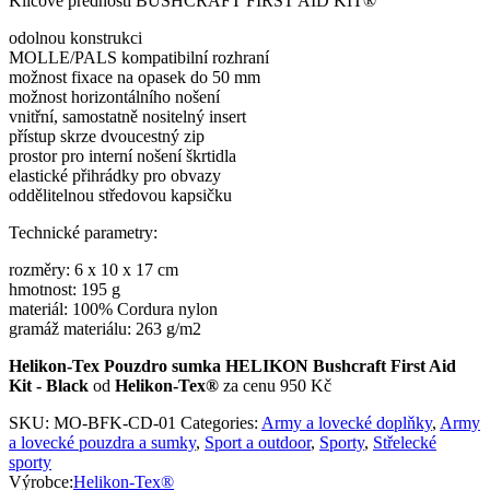
Klíčové přednosti BUSHCRAFT FIRST AID KIT®
odolnou konstrukci
MOLLE/PALS kompatibilní rozhraní
možnost fixace na opasek do 50 mm
možnost horizontálního nošení
vnitřní, samostatně nositelný insert
přístup skrze dvoucestný zip
prostor pro interní nošení škrtidla
elastické přihrádky pro obvazy
oddělitelnou středovou kapsičku
Technické parametry:
rozměry: 6 x 10 x 17 cm
hmotnost: 195 g
materiál: 100% Cordura nylon
gramáž materiálu: 263 g/m2
Helikon-Tex Pouzdro sumka HELIKON Bushcraft First Aid
Kit - Black
od
Helikon-Tex®
za cenu 950 Kč
SKU:
MO-BFK-CD-01
Categories:
Army a lovecké doplňky
,
Army
a lovecké pouzdra a sumky
,
Sport a outdoor
,
Sporty
,
Střelecké
sporty
Výrobce:
Helikon-Tex®