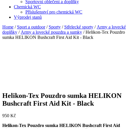
Sportovní oblečení a doplňky
Chemická WC
Příslušenství pro chemická WC
Výprodej stanů
Home
/
Sport a outdoor
/
Sporty
/
Střelecké sporty
/
Army a lovecké
doplňky
/
Army a lovecké pouzdra a sumky
/ Helikon-Tex Pouzdro
sumka HELIKON Bushcraft First Aid Kit - Black
Helikon-Tex Pouzdro sumka HELIKON
Bushcraft First Aid Kit - Black
950
Kč
Helikon-Tex Pouzdro sumka HELIKON Bushcraft First Aid