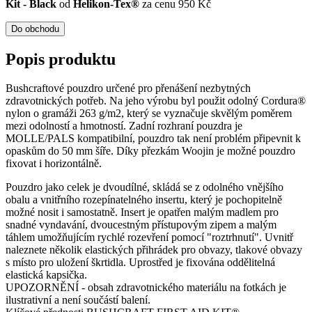
Kit - Black
od
Helikon-Tex®
za cenu 950 Kč
Do obchodu
Popis produktu
Bushcraftové pouzdro určené pro přenášení nezbytných
zdravotnických potřeb. Na jeho výrobu byl použit odolný Cordura®
nylon o gramáži 263 g/m2, který se vyznačuje skvělým poměrem
mezi odolností a hmotností. Zadní rozhraní pouzdra je
MOLLE/PALS kompatibilní, pouzdro tak není problém připevnit k
opaskům do 50 mm šíře. Díky přezkám Woojin je možné pouzdro
fixovat i horizontálně.
Pouzdro jako celek je dvoudílné, skládá se z odolného vnějšího
obalu a vnitřního rozepínatelného insertu, který je pochopitelně
možné nosit i samostatně. Insert je opatřen malým madlem pro
snadné vyndavání, dvoucestným přístupovým zipem a malým
táhlem umožňujícím rychlé rozevření pomocí "roztrhnutí". Uvnitř
naleznete několik elastických přihrádek pro obvazy, tlakové obvazy
s místo pro uložení škrtidla. Uprostřed je fixována oddělitelná
elastická kapsička.
UPOZORNĚNÍ - obsah zdravotnického materiálu na fotkách je
ilustrativní a není součástí balení.