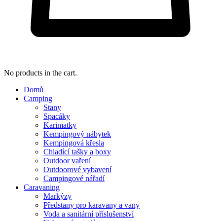
No products in the cart.
Domů
Camping
Stany
Spacáky
Karimatky
Kempingový nábytek
Kempingová křesla
Chladící tašky a boxy
Outdoor vaření
Outdoorové vybavení
Campingové nářadí
Caravaning
Markýzy
Předstany pro karavany a vany
Voda a sanitární příslušenství