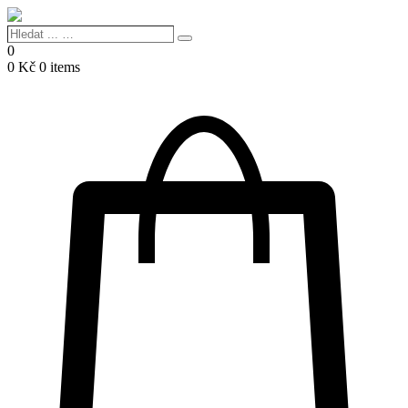
Hledat
Search
...
0
…
0
Kč
0 items