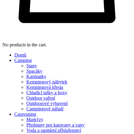
No products in the cart.
Domů
Camping
Stany
Spacáky
Karimatky
Kempingový nábytek
Kempingová křesla
Chladící tašky a boxy
Outdoor vaření
Outdoorové vybavení
Campingové nářadí
Caravaning
Markýzy
Předstany pro karavany a vany
Voda a sanitární příslušenství