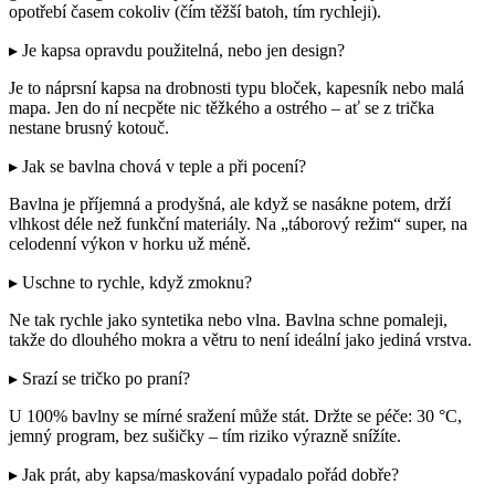
opotřebí časem cokoliv (čím těžší batoh, tím rychleji).
▸ Je kapsa opravdu použitelná, nebo jen design?
Je to náprsní kapsa na drobnosti typu bloček, kapesník nebo malá
mapa. Jen do ní necpěte nic těžkého a ostrého – ať se z trička
nestane brusný kotouč.
▸ Jak se bavlna chová v teple a při pocení?
Bavlna je příjemná a prodyšná, ale když se nasákne potem, drží
vlhkost déle než funkční materiály. Na „táborový režim“ super, na
celodenní výkon v horku už méně.
▸ Uschne to rychle, když zmoknu?
Ne tak rychle jako syntetika nebo vlna. Bavlna schne pomaleji,
takže do dlouhého mokra a větru to není ideální jako jediná vrstva.
▸ Srazí se tričko po praní?
U 100% bavlny se mírné sražení může stát. Držte se péče: 30 °C,
jemný program, bez sušičky – tím riziko výrazně snížíte.
▸ Jak prát, aby kapsa/maskování vypadalo pořád dobře?