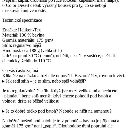
Náprsní kapsa: drobnosti po ruce (bloček, kapesník, malá mapa).
6-Color Desert detail: výrazný kousek pro ty, co se nebojí
maskování ani ve městě.
Technické specifikace
Značka: Helikon-Tex
Materiál: 100 % bavlna
Gramáž materiálu: 175 g/m²
Střih: regular/volnější
Hmotnost: cca 188 g (velikost L)
Údržba: praní 30 °C (jemně), nebělit, nesušit v sušičce, nečistit
chemicky, žehlit do 110 °C
Co vás často zajímá
Klikněte na otázku a rozbalte odpověď. Bez omáčky, rovnou k věci.
▸ Jak sedí střih – je to slim, nebo spíš volnější?
Je to regular/volnější střih. Když jste mezi velikostmi a nechcete
„plandat“, berte spíš menší; když chcete pohodlí pod batoh a
volnost, držte se běžné velikosti.
▸ Je to dobré tričko pod batoh? Nebude se ničit na ramenou?
Na běžné nošení pod batoh je to v pohodě – bavlna je příjemná a
gramáž 175 g/m² není „papír“. Dlouhodobé tření popruhů ale