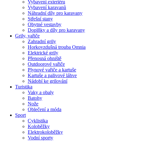
Vybavení exteriéru
Vybavení karavanů
Náhradní díly pro karavany
Střešní stany
Obytné vestavby
Doplňky a díly pro karavany
Grily, vařiče
Zahradní grily
Horkovzdušná trouba Omnia
Elektrické grily
Přenosná ohniště
Outdoorové vařiče
Plynové vařiče a kartuše
Kartuše a palivové láhve
Nádobí ke grilování
Turistika
Vaky a obaly
Batohy
Nože
Oblečení a móda
Sport
Cyklistika
Koloběžky
Elektrokoloběžky
Vodní sporty