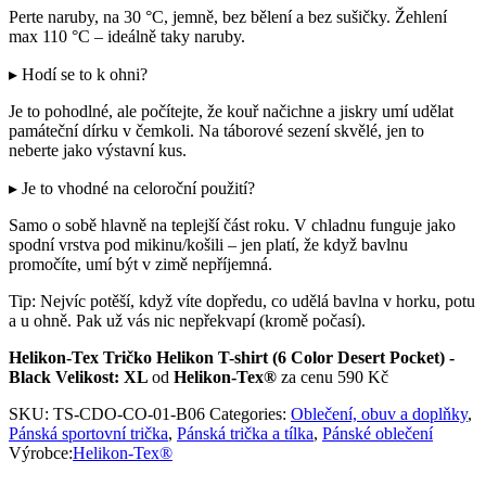
Perte naruby, na 30 °C, jemně, bez bělení a bez sušičky. Žehlení
max 110 °C – ideálně taky naruby.
▸ Hodí se to k ohni?
Je to pohodlné, ale počítejte, že kouř načichne a jiskry umí udělat
památeční dírku v čemkoli. Na táborové sezení skvělé, jen to
neberte jako výstavní kus.
▸ Je to vhodné na celoroční použití?
Samo o sobě hlavně na teplejší část roku. V chladnu funguje jako
spodní vrstva pod mikinu/košili – jen platí, že když bavlnu
promočíte, umí být v zimě nepříjemná.
Tip: Nejvíc potěší, když víte dopředu, co udělá bavlna v horku, potu
a u ohně. Pak už vás nic nepřekvapí (kromě počasí).
Helikon-Tex Tričko Helikon T-shirt (6 Color Desert Pocket) -
Black Velikost: XL
od
Helikon-Tex®
za cenu 590 Kč
SKU:
TS-CDO-CO-01-B06
Categories:
Oblečení, obuv a doplňky
,
Pánská sportovní trička
,
Pánská trička a tílka
,
Pánské oblečení
Výrobce:
Helikon-Tex®