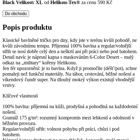
Black Velikost: XL
od
Helikon-Tex®
za cenu 590 Kč
Do obchodu
Popis produktu
Klasické bavlněné tričko pro dny, kdy jste v terénu kvůli pohodě, ne
kvůli závodnímu tempu. Příjemná 100% bavlna a regular/volnější
střih se nosí dobře celý den a neškrtí ani při práci nebo pod batohem.
Detail navíc je náprsní kapsa s maskováním 6-Color Desert – malý
odkaz na „military“ kořeny Helikonu.
Jen fér upozornění: je to bavlna. Když ji promočíte (déšť/pot), schne
pomaleji než funkční materiály. Na tábor, cestování, běžné nošení a
víkendový čundr super. Na dlouhý mokrý výkon existují vhodnější
vrstvy.
Klíčové vlastnosti
100% bavlna: příjemná na kůži, prodyšná a pohodlná na každodenní
nošení.
Gramáž 175 g/m²: rozumný kompromis mezi lehkostí a odolností v
běžném provozu.
Regular/volnější střih: volnost pohybu při práci, chůzi i pod
batohem.