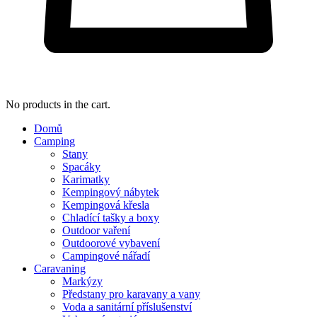
No products in the cart.
Domů
Camping
Stany
Spacáky
Karimatky
Kempingový nábytek
Kempingová křesla
Chladící tašky a boxy
Outdoor vaření
Outdoorové vybavení
Campingové nářadí
Caravaning
Markýzy
Předstany pro karavany a vany
Voda a sanitární příslušenství