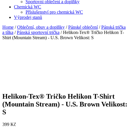
Sportovní oblečení a doplňky
Chemická WC
Příslušenství pro chemická WC
Výprodej stanů
Home
/
Oblečení, obuv a doplňky
/
Pánské oblečení
/
Pánská trička
a tílka
/
Pánská sportovní trička
/ Helikon-Tex® Tričko Helikon T-
Shirt (Mountain Stream) - U.S. Brown Velikost: S
Helikon-Tex® Tričko Helikon T-Shirt
(Mountain Stream) - U.S. Brown Velikost:
S
399
Kč