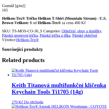
Gramáž [g/m2]
165
Helikon-Tex® Tričko Helikon T-Shirt (Mountain Stream) - U.S.
Brown Velikost: S
od
Helikon-Tex®
za cenu 490 Kč
SKU:
TS-MOS-CO-30_S
Categories:
Oblečení, obuv a doplňky
,
Pánská sportovní trička
,
Pánská trička a tílka
,
Pánské oblečení
Výrobce:
Helikon-Tex®
Související produkty
Related products
Keith Titanová multifunkční klíčenka
Keychain Tools Ti1705 (14g)
270
Kč
Do obchodu