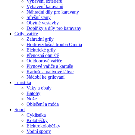
Vybavení exteriéru
Vybavení karavanů
Náhradní díly pro karavany
Střešní stany
Obytné vestavby
Doplňky a díly pro karavany
Grily, vařiče
Zahradní grily
Horkovzdušná trouba Omnia
Elektrické grily
Přenosná ohniště
Outdoorové vařiče
Plynové vařiče a kartuše
Kartuše a palivové láhve
Nádobí ke grilování
Turistika
Vaky a obaly
Batohy
Nože
Oblečení a móda
Sport
Cyklistika
Koloběžky
Elektrokoloběžky
Vodní sporty