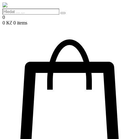
Hledat
Search
...
0
…
0
Kč
0 items