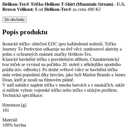
Helikon-Tex® Tričko Helikon T-Shirt (Mountain Stream) - U.S.
Brown Velikost: S
od
Helikon-Tex®
za cenu 490 Kč
Do obchodu
Popis produktu
Ikonické tričko: oblečení EDC (pro každodenní nošení). Tričko
Journey To Perfection odkazuje na dvě věci: outdoorové aktivity a
jednu z ochranných známek značky Helikon-Tex.
Klasické bavlněné tričko s pravidelným střihem. Charakteristický
tvar triček se vyvinul na počátku 20. století z někdejšího spodního
prádla (tzv. odborky). Po druhé světové válce se bavlněná trička
stala velmi populární díky hercům, jako byli Marlon Brando a James
Dean, kteří je nosili na filmovém plátně.
V naší nabídce najdete trička v mnoha barvách a v maskáčích, takže
si můžete vybrat: vojenské tričko nebo tričko s nízkým profilem.
Technická specifikace:
Hmotnost [g]
181
Materiál
100% bavlna