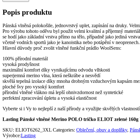
Popis produktu
Pánská vlněná polokošile, jednovrstvý uplet, zapínání na druky
Pro výrobu tohoto oděvu byl použit velmi kvalitní a příjemný mate
se hodí jako základní vrstva přímo na tělo, případně jako jediná vrst
včetně vodních sportů jako je kanoistika nebo potápění v neoprenech.
Hlavní důvody proč zvolit vlněné funkční prádlo WoolSens:
100% přírodní materiál
vysoká prodyšnost
maximální komfort díky vynikajícímu odvodu vlhkosti
superjemná merino vlna, která neškrábe a nesvědí
skvělá tepelná izolace díky mnoha drobným vzduchovým kapsám me
ploché švy pro vysoký komfort
přírodní vlněné vlákno má lepší ohnivzdornost než syntetické
perfektní zpracování úpletu a vysoká elastičnost
Vyberte si i Vy to nejlepší z naší přírody a využijte skvělých vlast
Lasting Pánské vlněné Merino POLO tričko ELIOT zelené 160g 
SKU:
ELIOT6262_3XL
Categories:
Oblečení, obuv a doplňky
,
Pánsk
Výrobce:
Lasting