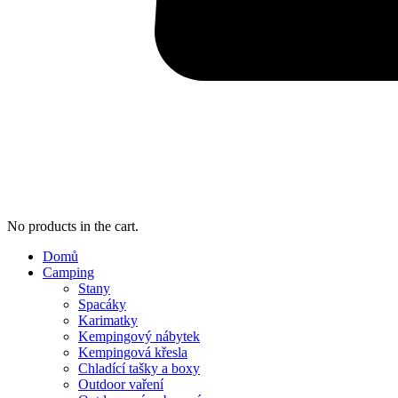
No products in the cart.
Domů
Camping
Stany
Spacáky
Karimatky
Kempingový nábytek
Kempingová křesla
Chladící tašky a boxy
Outdoor vaření