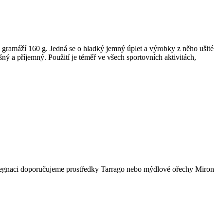
ramáží 160 g. Jedná se o hladký jemný úplet a výrobky z něho ušité
ný a příjemný. Použití je téměř ve všech sportovních aktivitách,
 impregnaci doporučujeme prostředky Tarrago nebo mýdlové ořechy Miron