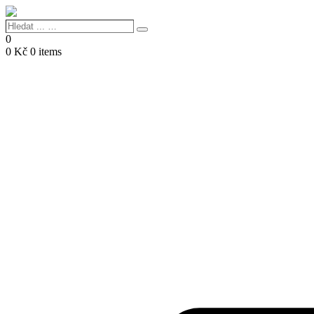
Hledat
Search
...
0
…
0
Kč
0 items