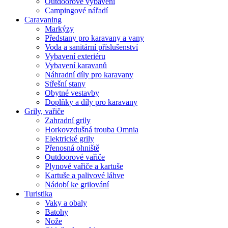
Outdoorové vybavení
Campingové nářadí
Caravaning
Markýzy
Předstany pro karavany a vany
Voda a sanitární příslušenství
Vybavení exteriéru
Vybavení karavanů
Náhradní díly pro karavany
Střešní stany
Obytné vestavby
Doplňky a díly pro karavany
Grily, vařiče
Zahradní grily
Horkovzdušná trouba Omnia
Elektrické grily
Přenosná ohniště
Outdoorové vařiče
Plynové vařiče a kartuše
Kartuše a palivové láhve
Nádobí ke grilování
Turistika
Vaky a obaly
Batohy
Nože