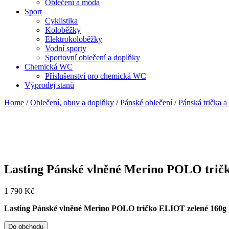
Oblečení a móda
Sport
Cyklistika
Koloběžky
Elektrokoloběžky
Vodní sporty
Sportovní oblečení a doplňky
Chemická WC
Příslušenství pro chemická WC
Výprodej stanů
Home
/
Oblečení, obuv a doplňky
/
Pánské oblečení
/
Pánská trička a 
Lasting Pánské vlněné Merino POLO tričk
1 790
Kč
Lasting Pánské vlněné Merino POLO tričko ELIOT zelené 160g 
Do obchodu