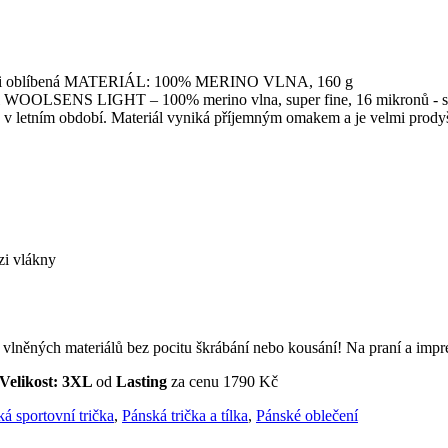
. Velmi oblíbená MATERIÁL: 100% MERINO VLNA, 160 g
riál WOOLSENS LIGHT – 100% merino vlna, super fine, 16 mikronů - s g
va v letním období. Materiál vyniká příjemným omakem a je velmi prodyš
zi vlákny
ností vlněných materiálů bez pocitu škrábání nebo kousání! Na praní a
Velikost: 3XL
od
Lasting
za cenu 1790 Kč
á sportovní trička
,
Pánská trička a tílka
,
Pánské oblečení