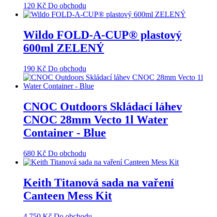
120
Kč
Do obchodu
Wildo FOLD-A-CUP® plastový
600ml ZELENÝ
190
Kč
Do obchodu
CNOC Outdoors Skládací láhev
CNOC 28mm Vecto 1l Water
Container - Blue
680
Kč
Do obchodu
Keith Titanová sada na vaření
Canteen Mess Kit
4 750
Kč
Do obchodu