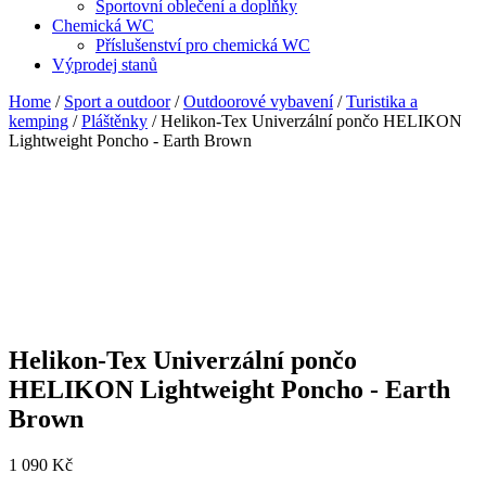
Sportovní oblečení a doplňky
Chemická WC
Příslušenství pro chemická WC
Výprodej stanů
Home
/
Sport a outdoor
/
Outdoorové vybavení
/
Turistika a
kemping
/
Pláštěnky
/ Helikon-Tex Univerzální pončo HELIKON
Lightweight Poncho - Earth Brown
Helikon-Tex Univerzální pončo
HELIKON Lightweight Poncho - Earth
Brown
1 090
Kč