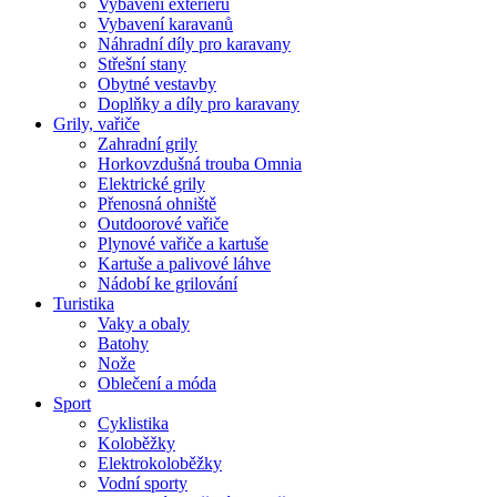
Vybavení exteriéru
Vybavení karavanů
Náhradní díly pro karavany
Střešní stany
Obytné vestavby
Doplňky a díly pro karavany
Grily, vařiče
Zahradní grily
Horkovzdušná trouba Omnia
Elektrické grily
Přenosná ohniště
Outdoorové vařiče
Plynové vařiče a kartuše
Kartuše a palivové láhve
Nádobí ke grilování
Turistika
Vaky a obaly
Batohy
Nože
Oblečení a móda
Sport
Cyklistika
Koloběžky
Elektrokoloběžky
Vodní sporty