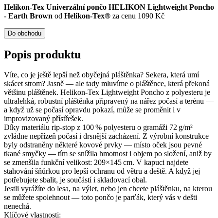
Helikon-Tex Univerzální pončo HELIKON Lightweight Poncho
- Earth Brown
od
Helikon-Tex®
za cenu 1090 Kč
Do obchodu
Popis produktu
Víte, co je ještě lepší než obyčejná pláštěnka? Sekera, která umí
skácet strom? Jasně — ale tady mluvíme o pláštěnce, která překoná
většinu pláštěnek. Helikon‑Tex Lightweight Poncho z polyesteru je
ultralehká, robustní pláštěnka připravený na nářez počasí a terénu —
a když už se počasí opravdu pokazí, může se proměnit i v
improvizovaný přístřešek.
Díky materiálu rip‑stop z 100 % polyesteru o gramáži 72 g/m²
zvládne nepřízeň počasí i drsnější zacházení. Z výrobní konstrukce
byly odstraněny některé kovové prvky — místo oček jsou pevné
tkané smyčky — tím se snížila hmotnost i objem po složení, aniž by
se zmenšila funkční velikost: 209×145 cm. V kapuci najdete
stahování šňůrkou pro lepší ochranu od větru a deště. A když jej
potřebujete sbalit, je součástí i skladovací obal.
Jestli vyrážíte do lesa, na výlet, nebo jen chcete pláštěnku, na kterou
se můžete spolehnout — toto pončo je parťák, který vás v dešti
nenechá.
Klíčové vlastnosti: