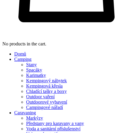
No products in the cart.
Domů
Camping
Stany
Spacáky
Karimatky
Kempingový nábytek
Kempingová křesla
Chladící tašky a boxy
Outdoor vaření
Outdoorové vybavení
Campingové nářadí
Caravaning
Markýzy
Předstany pro karavany a vany
Voda a sanitární příslušenství