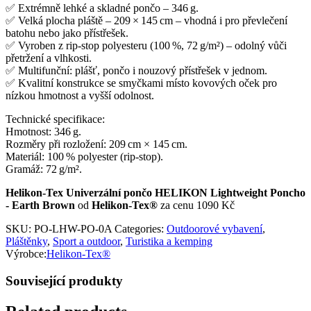
✅ Extrémně lehké a skladné pončo – 346 g.
✅ Velká plocha pláště – 209 × 145 cm – vhodná i pro převlečení
batohu nebo jako přístřešek.
✅ Vyroben z rip‑stop polyesteru (100 %, 72 g/m²) – odolný vůči
přetržení a vlhkosti.
✅ Multifunční: plášť, pončo i nouzový přístřešek v jednom.
✅ Kvalitní konstrukce se smyčkami místo kovových oček pro
nízkou hmotnost a vyšší odolnost.
Technické specifikace:
Hmotnost: 346 g.
Rozměry při rozložení: 209 cm × 145 cm.
Materiál: 100 % polyester (rip‑stop).
Gramáž: 72 g/m².
Helikon-Tex Univerzální pončo HELIKON Lightweight Poncho
- Earth Brown
od
Helikon-Tex®
za cenu 1090 Kč
SKU:
PO-LHW-PO-0A
Categories:
Outdoorové vybavení
,
Pláštěnky
,
Sport a outdoor
,
Turistika a kemping
Výrobce:
Helikon-Tex®
Související produkty