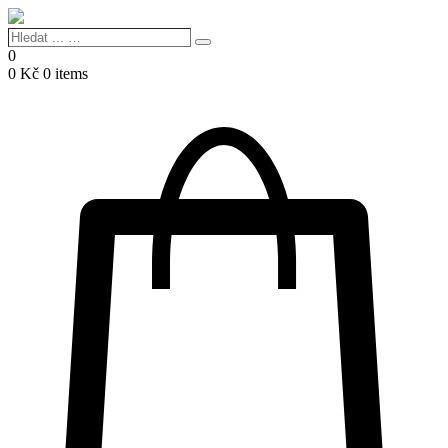
Hledat
Search
...
0
…
0
Kč
0 items