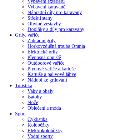
Vybavení exteriéru
Vybavení karavanů
Náhradní díly pro karavany
Střešní stany
Obytné vestavby
Doplňky a díly pro karavany
Grily, vařiče
Zahradní grily
Horkovzdušná trouba Omnia
Elektrické grily
Přenosná ohniště
Outdoorové vařiče
Plynové vařiče a kartuše
Kartuše a palivové láhve
Nádobí ke grilování
Turistika
Vaky a obaly
Batohy
Nože
Oblečení a móda
Sport
Cyklistika
Koloběžky
Elektrokoloběžky
Vodní sporty