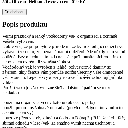
50l - Olive
od
Helikon-Tex®
za cenu 619 Kč
Do obchodu
Popis produktu
Velmi praktický a lehký voděodolný vak k organizaci a ochraně
Vašeho vybavení.
Dobře víte, že při pobytu v přírodě může být rozhodující udržet své
vybavení v suchu, zejména náhradní oblečení. Ale někdy je to velmi
obtížné. Bez ohledu na to, zda neustále prší, musíte přebrodit řeku
nebo je jen extrémníí vzdušná vlhkost.
Voděodolný vak je vyroben z lehké polyesterové tkaniny se
zátěrem, díky čemuž vám pomůže udržet všechny vaše drahocenné
věci v suchu. Lepené švy a těsný rolovací uzávěr zabraňují průniku
vlhkosti.
Použití vaku je však výrazně širší a dalším nápadům se meze
nekladou.
použití na organizaci věcí v batohu (oblečení, jídlo)
použití pro odnos špinavého prádla (po více než týdením vandru to
oceníte nejen vy)
nouzový přenos vody z bodu a do bodu B (např. při hlašení ohniště)
sbírání odpadu v lese (vak lze snadno vymít nechat uschnout a