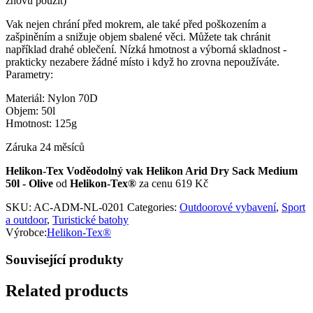
znovu použít)
Vak nejen chrání před mokrem, ale také před poškozením a
zašpiněním a snižuje objem sbalené věci. Můžete tak chránit
například drahé oblečení. Nízká hmotnost a výborná skladnost -
prakticky nezabere žádné místo i když ho zrovna nepoužíváte.
Parametry:
Materiál: Nylon 70D
Objem: 50l
Hmotnost: 125g
Záruka 24 měsíců
Helikon-Tex Voděodolný vak Helikon Arid Dry Sack Medium
50l - Olive
od
Helikon-Tex®
za cenu 619 Kč
SKU:
AC-ADM-NL-0201
Categories:
Outdoorové vybavení
,
Sport
a outdoor
,
Turistické batohy
Výrobce:
Helikon-Tex®
Související produkty
Related products