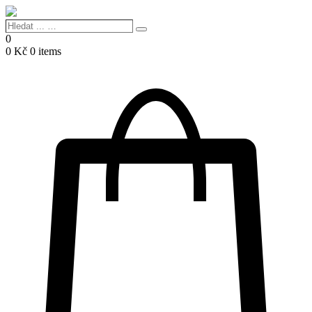
Hledat
Search
...
0
…
0
Kč
0 items