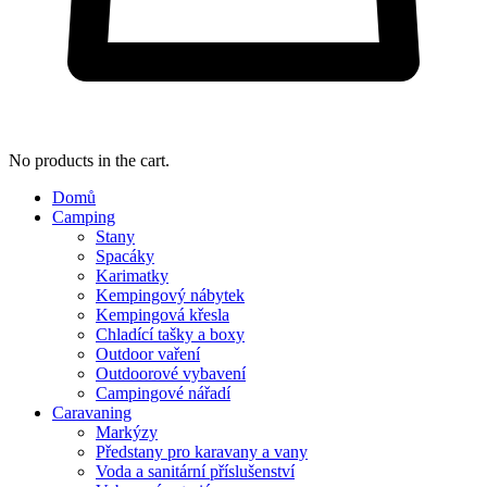
No products in the cart.
Domů
Camping
Stany
Spacáky
Karimatky
Kempingový nábytek
Kempingová křesla
Chladící tašky a boxy
Outdoor vaření
Outdoorové vybavení
Campingové nářadí
Caravaning
Markýzy
Předstany pro karavany a vany
Voda a sanitární příslušenství