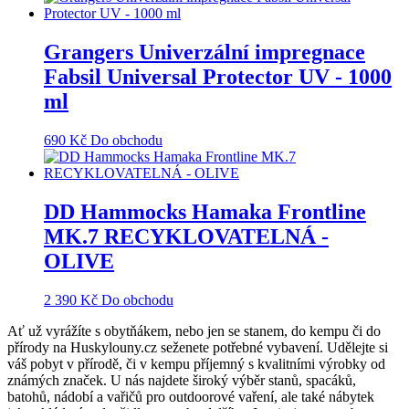
Grangers Univerzální impregnace
Fabsil Universal Protector UV - 1000
ml
690
Kč
Do obchodu
DD Hammocks Hamaka Frontline
MK.7 RECYKLOVATELNÁ -
OLIVE
2 390
Kč
Do obchodu
Ať už vyrážíte s obytňákem, nebo jen se stanem, do kempu či do
přírody na Huskylouny.cz seženete potřebné vybavení. Udělejte si
váš pobyt v přírodě, či v kempu příjemný s kvalitními výrobky od
známých značek. U nás najdete široký výběr stanů, spacáků,
batohů, nádobí a vařičů pro outdoorové vaření, ale také nábytek