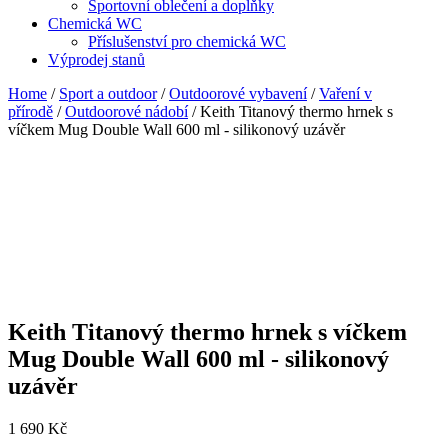
Sportovní oblečení a doplňky
Chemická WC
Příslušenství pro chemická WC
Výprodej stanů
Home
/
Sport a outdoor
/
Outdoorové vybavení
/
Vaření v
přírodě
/
Outdoorové nádobí
/ Keith Titanový thermo hrnek s
víčkem Mug Double Wall 600 ml - silikonový uzávěr
Keith Titanový thermo hrnek s víčkem
Mug Double Wall 600 ml - silikonový
uzávěr
1 690
Kč