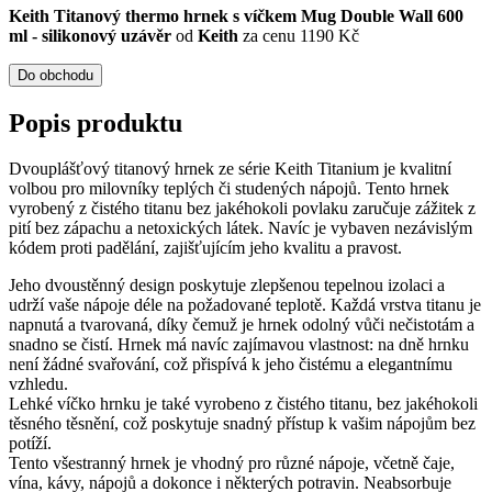
Keith Titanový thermo hrnek s víčkem Mug Double Wall 600
ml - silikonový uzávěr
od
Keith
za cenu 1190 Kč
Do obchodu
Popis produktu
Dvouplášťový titanový hrnek ze série Keith Titanium je kvalitní
volbou pro milovníky teplých či studených nápojů. Tento hrnek
vyrobený z čistého titanu bez jakéhokoli povlaku zaručuje zážitek z
pití bez zápachu a netoxických látek. Navíc je vybaven nezávislým
kódem proti padělání, zajišťujícím jeho kvalitu a pravost.
Jeho dvoustěnný design poskytuje zlepšenou tepelnou izolaci a
udrží vaše nápoje déle na požadované teplotě. Každá vrstva titanu je
napnutá a tvarovaná, díky čemuž je hrnek odolný vůči nečistotám a
snadno se čistí. Hrnek má navíc zajímavou vlastnost: na dně hrnku
není žádné svařování, což přispívá k jeho čistému a elegantnímu
vzhledu.
Lehké víčko hrnku je také vyrobeno z čistého titanu, bez jakéhokoli
těsného těsnění, což poskytuje snadný přístup k vašim nápojům bez
potíží.
Tento všestranný hrnek je vhodný pro různé nápoje, včetně čaje,
vína, kávy, nápojů a dokonce i některých potravin. Neabsorbuje