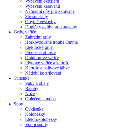
Vybavení exteriéru
Vybavení karavanů
Náhradní díly pro karavany
Střešní stany
Obytné vestavby
Doplňky a díly pro karavany
Grily, vařiče
Zahradní grily
Horkovzdušná trouba Omnia
Elektrické grily
Přenosná ohniště
Outdoorové vařiče
Plynové vařiče a kartuše
Kartuše a palivové láhve
Nádobí ke grilování
Turistika
Vaky a obaly
Batohy
Nože
Oblečení a móda
Sport
Cyklistika
Koloběžky
Elektrokoloběžky
Vodní sporty