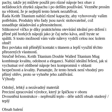
pachy, takže jej můžete použít pro různé nápoje bez obav z
nežádoucích zbytků zápachu i po delším používání. Vezměte prosím
na vědomí, že je nejlepší tento hrnek nezahřívat.
Řada Keith Titanium nabízí různé kapacity, aby vyhovovaly vašim
potřebám. Produkty této řady jsou navíc stohovatelné, což
usnadňuje skladování a přenositelnost.
Silikonové víčko je díky praktickému otevírání ideální pro držení i
přímé pití horkých nápojů jako je čaj nebo káva, aniž byste se
spálili. S touto možností vám vaše nálevy vydrží celou noc kolem
ohně!
Bez povlaku mít přímější kontakt s titanem a lepší využití těchto
přirozených vlastností.
Stručně řečeno, Keith Titanium Double Walled Titanium Mug
kombinuje kvalitu, odolnost a eleganci. Nabízí ideální řešení, jak si
vychutnat své oblíbené nápoje bez kompromisů v oblasti
bezpečnosti a kvality. Pamatujte, že tento hrnek není vhodný pro
přímý ohřev, proto se vyhněte jeho zahřívání.
Výhody
Odolný, lehký a nezávadný materiál
Precizní zpracování výrobce, který je špičkou v oboru
Dvoustěná konstrukce - nepřenáší teplo - déle udrží obsah studený /
teplý
Obsah balení