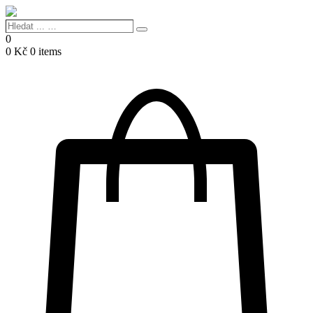
Hledat
Search
...
0
…
0
Kč
0 items