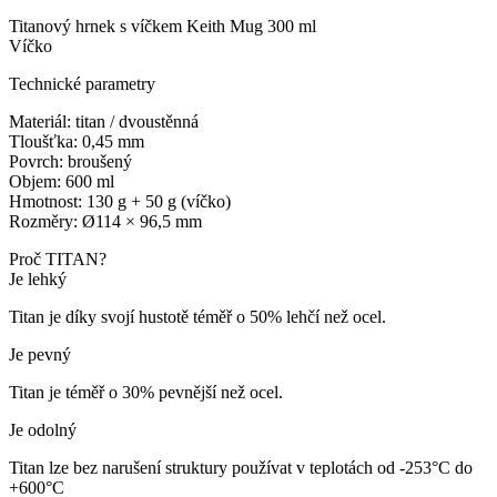
Titanový hrnek s víčkem Keith Mug 300 ml
Víčko
Technické parametry
Materiál: titan / dvoustěnná
Tloušťka: 0,45 mm
Povrch: broušený
Objem: 600 ml
Hmotnost: 130 g + 50 g (víčko)
Rozměry: Ø114 × 96,5 mm
Proč TITAN?
Je lehký
Titan je díky svojí hustotě téměř o 50% lehčí než ocel.
Je pevný
Titan je téměř o 30% pevnější než ocel.
Je odolný
Titan lze bez narušení struktury používat v teplotách od -253°C do
+600°C