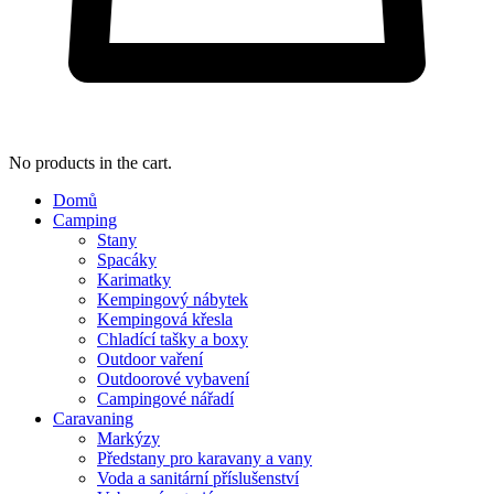
No products in the cart.
Domů
Camping
Stany
Spacáky
Karimatky
Kempingový nábytek
Kempingová křesla
Chladící tašky a boxy
Outdoor vaření
Outdoorové vybavení
Campingové nářadí
Caravaning
Markýzy
Předstany pro karavany a vany
Voda a sanitární příslušenství