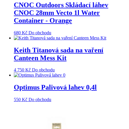
CNOC Outdoors Skládací láhev
CNOC 28mm Vecto 1l Water
Container - Orange
680
Kč
Do obchodu
Keith Titanová sada na vaření
Canteen Mess Kit
4 750
Kč
Do obchodu
Optimus Palivová lahev 0,4l
550
Kč
Do obchodu