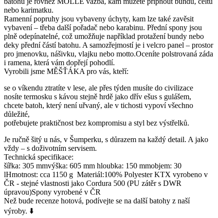
batohu je rovněž MOLLE vazba, kam můžete připnout bundu, celtu
nebo karimatku.
Ramenní popruhy jsou vybaveny úchyty, kam lze také zavěsit
vybavení – třeba další pořadač nebo karabinu. Přední spony jsou
plně odepínatelné, což umožňuje například protažení bundy nebo
deky přední částí batohu. A samozřejmostí je i velcro panel – prostor
pro jmenovku, nášivku, vlajku nebo motto.Oceníte polstrovaná záda
i ramena, která vám dopřejí pohodlí.
Vyrobili jsme MĚŠŤÁKA pro vás, kteří:
se o víkendu ztratíte v lese, ale přes týden musíte do civilizace
nosíte termosku s kávou stejně hrdě jako dřív ešus s gulášem,
chcete batoh, který není uřvaný, ale v tichosti vypoví všechno
důležité,
potřebujete praktičnost bez kompromisu a styl bez výstřelků.
Je ručně šitý u nás, v Šumperku, s důrazem na každý detail. A jako
vždy – s doživotním servisem.
Technická specifikace:
šířka: 305 mmvýška: 605 mm hloubka: 150 mmobjem: 30
lHmotnost: cca 1150 g Materiál:100% Polyester KTX vyrobeno v
ČR - stejné vlastnosti jako Cordura 500 (PU zátěr s DWR
úpravou)Spony vyrobené v ČR
Než bude recenze hotová, podívejte se na další batohy z naší
výroby. ⬇️