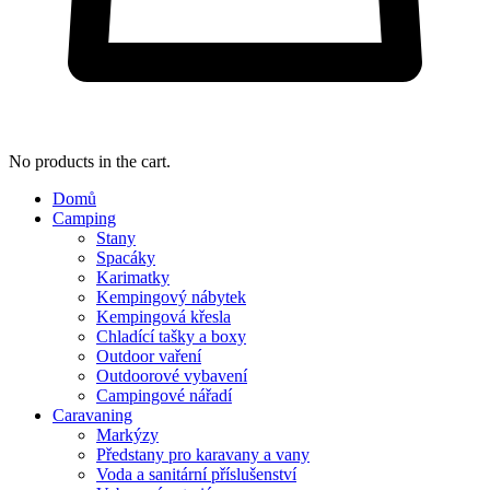
No products in the cart.
Domů
Camping
Stany
Spacáky
Karimatky
Kempingový nábytek
Kempingová křesla
Chladící tašky a boxy
Outdoor vaření
Outdoorové vybavení
Campingové nářadí
Caravaning
Markýzy
Předstany pro karavany a vany
Voda a sanitární příslušenství