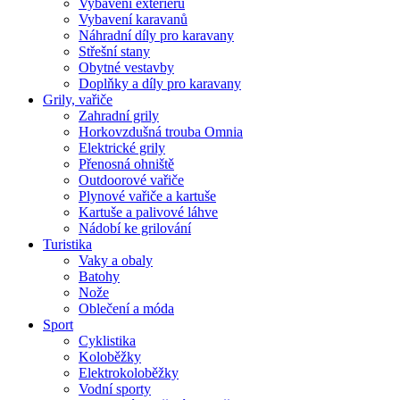
Vybavení exteriéru
Vybavení karavanů
Náhradní díly pro karavany
Střešní stany
Obytné vestavby
Doplňky a díly pro karavany
Grily, vařiče
Zahradní grily
Horkovzdušná trouba Omnia
Elektrické grily
Přenosná ohniště
Outdoorové vařiče
Plynové vařiče a kartuše
Kartuše a palivové láhve
Nádobí ke grilování
Turistika
Vaky a obaly
Batohy
Nože
Oblečení a móda
Sport
Cyklistika
Koloběžky
Elektrokoloběžky
Vodní sporty