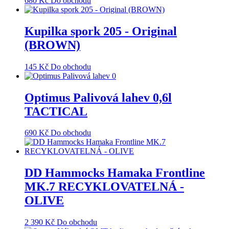
680
Kč
Do obchodu
Kupilka spork 205 - Original
(BROWN)
145
Kč
Do obchodu
Optimus Palivová lahev 0,6l
TACTICAL
690
Kč
Do obchodu
DD Hammocks Hamaka Frontline
MK.7 RECYKLOVATELNÁ -
OLIVE
2 390
Kč
Do obchodu