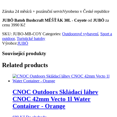
Záruka 24 měsíců + pozáruční servisVyrobeno v České republice
JUBÖ Batoh Bushcraft MĚŠŤÁK 30L - Coyote
od
JUBÖ
za
cenu 3990 Kč
SKU:
JUBO-MB-COY
Categories:
Outdoorové vybavení
,
Sport a
outdoor
,
Turistické batohy
Výrobce:
JUBÖ
Související produkty
Related products
CNOC Outdoors Skládací láhev
CNOC 42mm Vecto 1l Water
Container - Orange