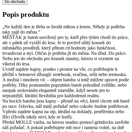
Do obchodu
Popis produktu
„Ne každý den je třeba se brodit mlhou a lesem. Někdy je potřeba
taky zajít do města.“
MĚŠŤÁK je batoh navržený pro ty, kteří přes týden chodí do práce,
ale v pátek už vyráží do lesa. Je to poctivě ušitý kousek do
městského prostředí, který přitom ctí hodnoty jako funkčnost,
trvanlivost a styl. Občas je potřeba jít do města. Na úřad. Do práce.
Nebo jen do obchodu pro kousek slaniny, kterou si vezmete na
víkend do lesa.
Uvnitř najdete kapsy, poutko i prostor na vše, co potřebujete k
přežití v betonové džungli: notebook, svačinu, sešit nebo termosku.
A možná i mnohem víc – objem batohu si totiž můžete upravit podle
potřeby. Díky postranním popruhům batoh pohodlně zvětšíte, nebo
naopak srolováním elegantně zmenšíte, když nesete jen to
nejnutnější. Ideální flexibilita pro každodenní realitu.
Na bocích batohu jsou kapsy – přesně na věci, které chcete mít hned
po ruce: čelovku, náš malý pořadač nebo cokoliv budete potřebovat.
Vpředu najdete kapsu na zip, ideální na doklady, peněženku nebo
lžíci (člověk nikdy neví, kdy se hodí).
Přední MOLLE vazba, na kterou snadno pomocí grimlocku zavěsíte
náš pořadač. A pokud potřebujete mít ruce i ramena volné, na dně