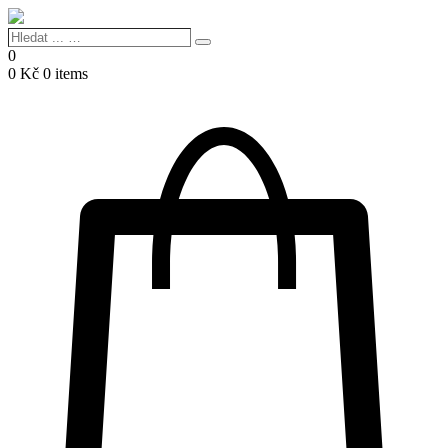
Hledat
Search
...
0
…
0
Kč
0 items