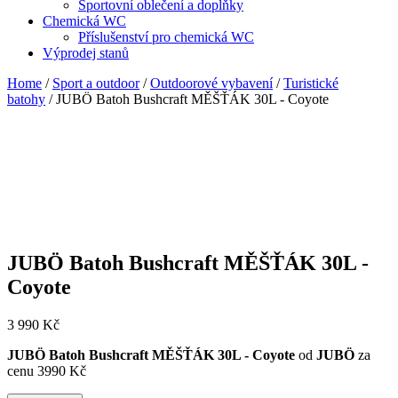
Sportovní oblečení a doplňky
Chemická WC
Příslušenství pro chemická WC
Výprodej stanů
Home
/
Sport a outdoor
/
Outdoorové vybavení
/
Turistické
batohy
/ JUBÖ Batoh Bushcraft MĚŠŤÁK 30L - Coyote
JUBÖ Batoh Bushcraft MĚŠŤÁK 30L -
Coyote
3 990
Kč
JUBÖ Batoh Bushcraft MĚŠŤÁK 30L - Coyote
od
JUBÖ
za
cenu 3990 Kč