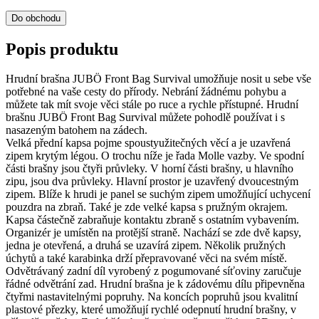
Do obchodu
Popis produktu
Hrudní brašna JUBÖ Front Bag Survival umožňuje nosit u sebe vše
potřebné na vaše cesty do přírody. Nebrání žádnému pohybu a
můžete tak mít svoje věci stále po ruce a rychle přístupné. Hrudní
brašnu JUBÖ Front Bag Survival můžete pohodlě používat i s
nasazeným batohem na zádech.
Velká přední kapsa pojme spoustyužitečných věcí a je uzavřená
zipem krytým légou. O trochu níže je řada Molle vazby. Ve spodní
části brašny jsou čtyři průvleky. V horní části brašny, u hlavního
zipu, jsou dva průvleky. Hlavní prostor je uzavřený dvoucestným
zipem. Blíže k hrudi je panel se suchým zipem umožňující uchycení
pouzdra na zbraň. Také je zde velké kapsa s pružným okrajem.
Kapsa částečně zabraňuje kontaktu zbraně s ostatním vybavením.
Organizér je umístěn na protější straně. Nachází se zde dvě kapsy,
jedna je otevřená, a druhá se uzavírá zipem. Několik pružných
úchytů a také karabinka drží přepravované věci na svém místě.
Odvětrávaný zadní díl vyrobený z pogumované síťoviny zaručuje
řádné odvětrání zad. Hrudní brašna je k zádovému dílu připevněna
čtyřmi nastavitelnými popruhy. Na koncích popruhů jsou kvalitní
plastové přezky, které umožňují rychlé odepnutí hrudní brašny, v