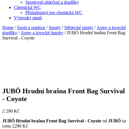
Sportovní oblečení a doplňky
Chemická WC
Příslušenství pro chemická WC
Výprodej stanů
Home
/
Sport a outdoor
/
Sporty
/
Střelecké sporty
/
Army a lovecké
doplňky
/
Army a lovecké batohy
/ JUBÖ Hrudní brašna Front Bag
Survival - Coyote
JUBÖ Hrudní brašna Front Bag Survival
- Coyote
2 290
Kč
JUBÖ Hrudní brašna Front Bag Survival - Coyote
od
JUBÖ
za
cenu 2290 Kč