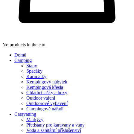
No products in the cart.
Domů
Camping
Stany
Spacáky
Karimatky
Kempingový nábytek
Kempingová křesla
Chladící tašky a boxy
Outdoor vaření
Outdoorové vybavení
Campingové nářadí
Caravaning
Markýzy
Předstany pro karavany a vany
Voda a sanitární příslušenství