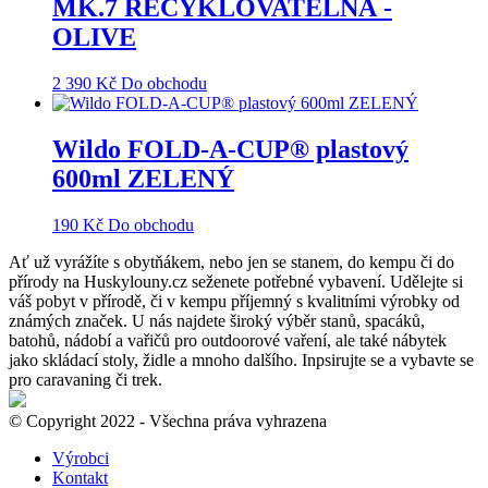
MK.7 RECYKLOVATELNÁ -
OLIVE
2 390
Kč
Do obchodu
Wildo FOLD-A-CUP® plastový
600ml ZELENÝ
190
Kč
Do obchodu
Ať už vyrážíte s obytňákem, nebo jen se stanem, do kempu či do
přírody na Huskylouny.cz seženete potřebné vybavení. Udělejte si
váš pobyt v přírodě, či v kempu příjemný s kvalitními výrobky od
známých značek. U nás najdete široký výběr stanů, spacáků,
batohů, nádobí a vařičů pro outdoorové vaření, ale také nábytek
jako skládací stoly, židle a mnoho dalšího. Inpsirujte se a vybavte se
pro caravaning či trek.
© Copyright 2022 - Všechna práva vyhrazena
Výrobci
Kontakt