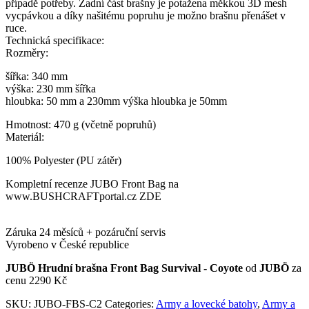
případě potřeby. Zadní část brašny je potažena měkkou 3D mesh
vycpávkou a díky našitému popruhu je možno brašnu přenášet v
ruce.
Technická specifikace:
Rozměry:
šířka: 340 mm
výška: 230 mm šířka
hloubka: 50 mm a 230mm výška hloubka je 50mm
Hmotnost: 470 g (včetně popruhů)
Materiál:
100% Polyester (PU zátěr)
Kompletní recenze JUBO Front Bag na
www.BUSHCRAFTportal.cz ZDE
Záruka 24 měsíců + pozáruční servis
Vyrobeno v České republice
JUBÖ Hrudní brašna Front Bag Survival - Coyote
od
JUBÖ
za
cenu 2290 Kč
SKU:
JUBO-FBS-C2
Categories:
Army a lovecké batohy
,
Army a