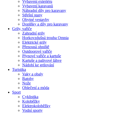
Vybavení exteriéru
Vybavení karavanů
Náhradní díly pro karavany
Střešní stany
Obytné vestavby
Doplňky a díly pro karavany
Grily, vařiče
Zahradní grily
Horkovzdušná trouba Omnia
Elektrické grily
Přenosná ohniště
Outdoorové vařiče
Plynové vařiče a kartuše
Kartuše a palivové láhve
Nádobí ke grilování
Turistika
Vaky a obaly
Batohy
Nože
Oblečení a móda
Sport
Cyklistika
Koloběžky
Elektrokoloběžky
Vodní sporty