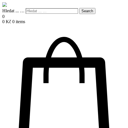
Hledat ... …
Search
0
0
Kč
0 items