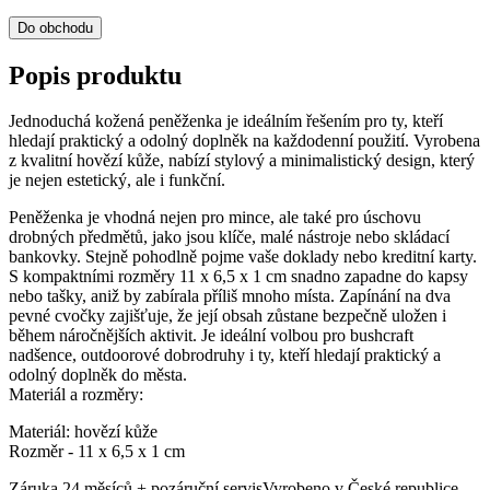
Do obchodu
Popis produktu
Jednoduchá kožená peněženka je ideálním řešením pro ty, kteří
hledají praktický a odolný doplněk na každodenní použití. Vyrobena
z kvalitní hovězí kůže, nabízí stylový a minimalistický design, který
je nejen estetický, ale i funkční.
Peněženka je vhodná nejen pro mince, ale také pro úschovu
drobných předmětů, jako jsou klíče, malé nástroje nebo skládací
bankovky. Stejně pohodlně pojme vaše doklady nebo kreditní karty.
S kompaktními rozměry 11 x 6,5 x 1 cm snadno zapadne do kapsy
nebo tašky, aniž by zabírala příliš mnoho místa. Zapínání na dva
pevné cvočky zajišťuje, že její obsah zůstane bezpečně uložen i
během náročnějších aktivit. Je ideální volbou pro bushcraft
nadšence, outdoorové dobrodruhy i ty, kteří hledají praktický a
odolný doplněk do města.
Materiál a rozměry:
Materiál: hovězí kůže
Rozměr - 11 x 6,5 x 1 cm
Záruka 24 měsíců + pozáruční servisVyrobeno v České republice