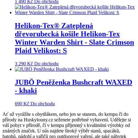
1 490
Kč
Do obchodu
Helikon-Tex® Zateplená
dřevorubecká košile Helikon-Tex
Winter Warden Shirt - Slate Crimson
Plaid Velikost: S
3 290
Kč
Do obchodu
JUBÖ Peněženka Bushcraft WAXED
- khaki
690
Kč
Do obchodu
Ať už vyrážíte s obytňákem, nebo jen se stanem, do kempu či do
přírody na Huskylouny.cz seženete potřebné vybavení. Udělejte si
váš pobyt v přírodě, či v kempu příjemný s kvalitními výrobky od
známých značek. U nás najdete široký výběr stanů, spacáků,
batohů, nádobí a vařičů pro outdoorové vaření, ale také nábytek