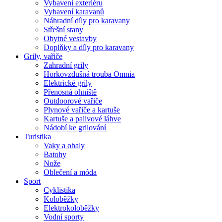
Vybavení exteriéru
Vybavení karavanů
Náhradní díly pro karavany
Střešní stany
Obytné vestavby
Doplňky a díly pro karavany
Grily, vařiče
Zahradní grily
Horkovzdušná trouba Omnia
Elektrické grily
Přenosná ohniště
Outdoorové vařiče
Plynové vařiče a kartuše
Kartuše a palivové láhve
Nádobí ke grilování
Turistika
Vaky a obaly
Batohy
Nože
Oblečení a móda
Sport
Cyklistika
Koloběžky
Elektrokoloběžky
Vodní sporty