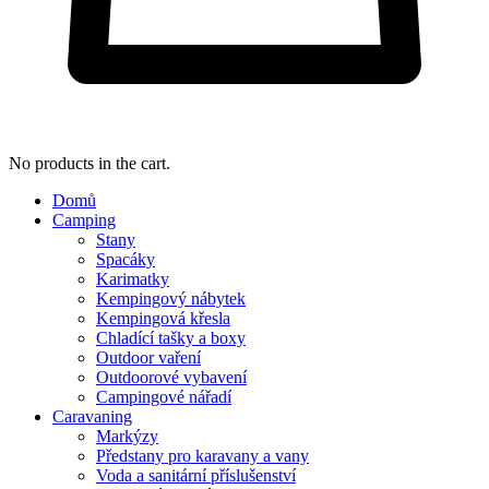
No products in the cart.
Domů
Camping
Stany
Spacáky
Karimatky
Kempingový nábytek
Kempingová křesla
Chladící tašky a boxy
Outdoor vaření
Outdoorové vybavení
Campingové nářadí
Caravaning
Markýzy
Předstany pro karavany a vany
Voda a sanitární příslušenství