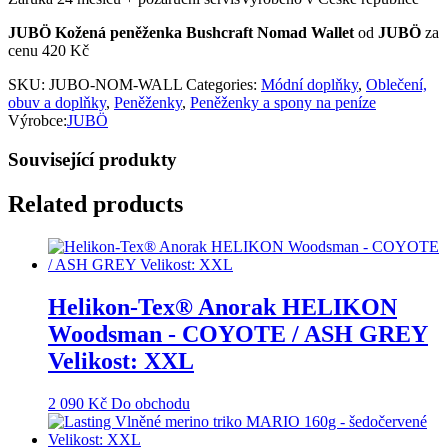
JUBÖ Kožená peněženka Bushcraft Nomad Wallet
od
JUBÖ
za
cenu 420 Kč
SKU:
JUBO-NOM-WALL
Categories:
Módní doplňky
,
Oblečení,
obuv a doplňky
,
Peněženky
,
Peněženky a spony na peníze
Výrobce:
JUBÖ
Související produkty
Related products
Helikon-Tex® Anorak HELIKON
Woodsman - COYOTE / ASH GREY
Velikost: XXL
2 090
Kč
Do obchodu