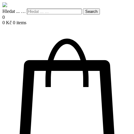
Hledat ... …
Search
0
0
Kč
0 items