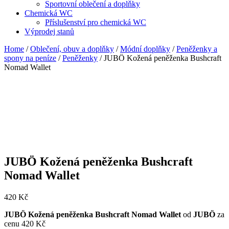
Sportovní oblečení a doplňky
Chemická WC
Příslušenství pro chemická WC
Výprodej stanů
Home
/
Oblečení, obuv a doplňky
/
Módní doplňky
/
Peněženky a
spony na peníze
/
Peněženky
/ JUBÖ Kožená peněženka Bushcraft
Nomad Wallet
JUBÖ Kožená peněženka Bushcraft
Nomad Wallet
420
Kč
JUBÖ Kožená peněženka Bushcraft Nomad Wallet
od
JUBÖ
za
cenu 420 Kč