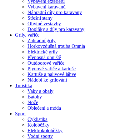
Vybavení exteriéru
Vybavení karavanů
Náhradní díly pro karavany
Střešní stany
Obytné vestavby
Doplňky a díly pro karavany
Grily, vařiče
Zahradní grily
Horkovzdušná trouba Omnia
Elektrické grily
Přenosná ohniště
Outdoorové vařiče
Plynové vařiče a kartuše
Kartuše a palivové láhve
Nádobí ke grilování
Turistika
Vaky a obaly
Batohy
Nože
Oblečení a móda
Sport
Cyklistika
Koloběžky
Elektrokoloběžky
Vodní sporty