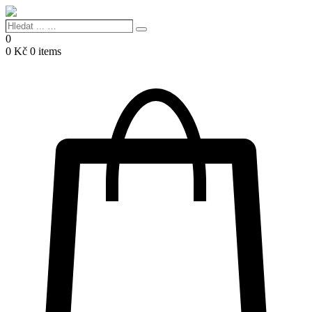
Hledat
Search
...
0
…
0
Kč
0 items