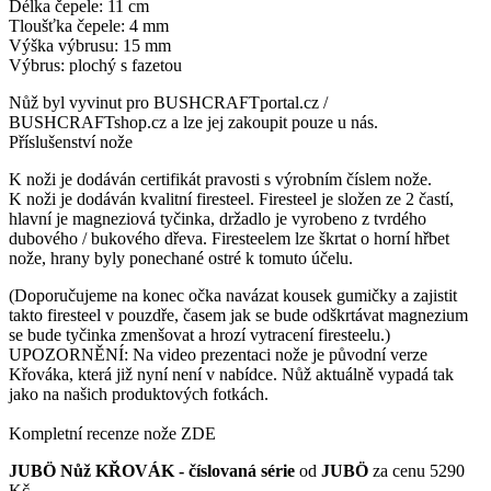
Délka čepele: 11 cm
Tloušťka čepele: 4 mm
Výška výbrusu: 15 mm
Výbrus: plochý s fazetou
Nůž byl vyvinut pro BUSHCRAFTportal.cz /
BUSHCRAFTshop.cz a lze jej zakoupit pouze u nás.
Příslušenství nože
K noži je dodáván certifikát pravosti s výrobním číslem nože.
K noži je dodáván kvalitní firesteel. Firesteel je složen ze 2 častí,
hlavní je magneziová tyčinka, držadlo je vyrobeno z tvrdého
dubového / bukového dřeva. Firesteelem lze škrtat o horní hřbet
nože, hrany byly ponechané ostré k tomuto účelu.
(Doporučujeme na konec očka navázat kousek gumičky a zajistit
takto firesteel v pouzdře, časem jak se bude odškrtávat magnezium
se bude tyčinka zmenšovat a hrozí vytracení firesteelu.)
UPOZORNĚNÍ: Na video prezentaci nože je původní verze
Křováka, která již nyní není v nabídce. Nůž aktuálně vypadá tak
jako na našich produktových fotkách.
Kompletní recenze nože ZDE
JUBÖ Nůž KŘOVÁK - číslovaná série
od
JUBÖ
za cenu 5290
Kč