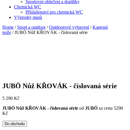
Sportovní oblečení a doplňky
Chemická WC
Příslušenství pro chemická WC
Výprodej stanů
Home
/
Sport a outdoor
/
Outdoorové vybavení
/
Kapesní
nože
/ JUBÖ Nůž KŘOVÁK - číslovaná série
JUBÖ Nůž KŘOVÁK - číslovaná série
5 290
Kč
JUBÖ Nůž KŘOVÁK - číslovaná série
od
JUBÖ
za cenu 5290
Kč
Do obchodu