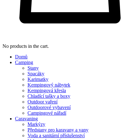
No products in the cart.
Domů
Camping
Stany
Spacáky
Karimatky
Kempingový nábytek
Kempingová křesla
Chladící tašky a boxy
Outdoor vaření
Outdoorové vybavení
Campingové nářadí
Caravaning
Markýzy
Předstany pro karavany a vany
Voda a sanitární příslušenství