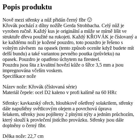
Popis produktu
Nově mezi střenky a nůž přidán černý fíbr 🙂
Křovák pochází z dílny nožíře Gerda Strohbacha. Celý nůž je
vyroben ručně. Každý kus je originální a může se mírně lišit ve
struktuře dřeva použité na rukojeti. Každý KŘOVÁK je číslovaný a
ke každému noži je kožené pouzdro, toto pouzdro je řešeno s
volným závěsem na opasek (tento způsob oceníte když budete mít
delší bundu) a také variantou pevného poutka (průvleku) na
opasek. Pouzdro je opatřeno úchytem na firesteel.
Pouzdra jsou šita z kvalitní hovězí kůže o šířce 3,5 mm a jsou
impregnována včelím voskem.
Specifikace nože
Název nože: Křovák (číslovaná série)
Materiál čepele: ocel D2 kaleno v profi kalírně na 60 HRc
Střenky: kavkazský ořech, hloubkově ošetřený solakrilem, střenky
dále napuštěny světlicovým olejem a povrchová úprava
šelakem, střenky jsou pojišteny 2 plnými nýty a jedním průchozím,
který slouží k provlečení jistícího provázku. Střenky jsou dále
doplněny o černý fíbr.
Délka nože: 22,7 cm