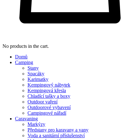
No products in the cart.
Domů
Camping
Stany
Spacáky
Karimatky
Kempingový nábytek
Kempingová křesla
Chladící tašky a boxy
Outdoor vaření
Outdoorové vybavení
Campingové nářadí
Caravaning
Markýzy
Předstany pro karavany a vany
Voda a sanitární příslušenství