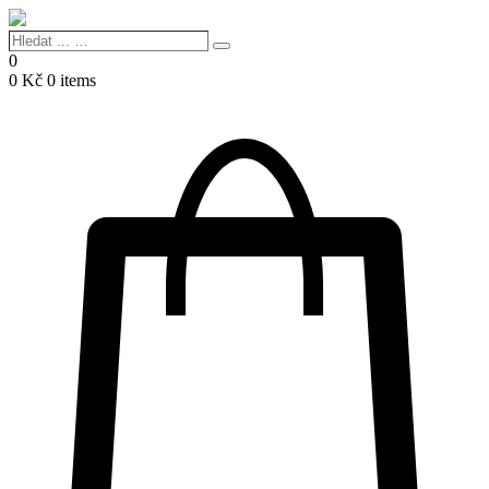
Hledat
Search
...
0
…
0
Kč
0 items