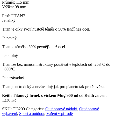
Průměr: 115 mm
Výška: 98 mm
Proč TITAN?
Je lehký
Titan je díky svojí hustotě téměř o 50% lehčí než ocel.
Je pevný
Titan je téměř o 30% pevnější než ocel.
Je odolný
Titan lze bez narušení struktury používat v teplotách od -253°C do
+600°C
Je nezávadný
Titan je netoxický a nezávadný jak pro planetu tak pro člověka.
Keith Titanový hrnek s víčkem Mug 900 ml
od
Keith
za cenu
1230 Kč
SKU:
TI3209
Categories:
Outdoorové nádobí
,
Outdoorové
vybavení
,
Sport a outdoor
,
Vaření v přírodě