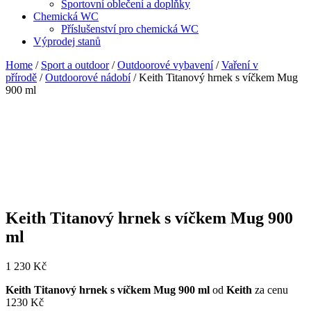
Sportovní oblečení a doplňky
Chemická WC
Příslušenství pro chemická WC
Výprodej stanů
Home
/
Sport a outdoor
/
Outdoorové vybavení
/
Vaření v
přírodě
/
Outdoorové nádobí
/ Keith Titanový hrnek s víčkem Mug
900 ml
Keith Titanový hrnek s víčkem Mug 900
ml
1 230
Kč
Keith Titanový hrnek s víčkem Mug 900 ml
od
Keith
za cenu
1230 Kč