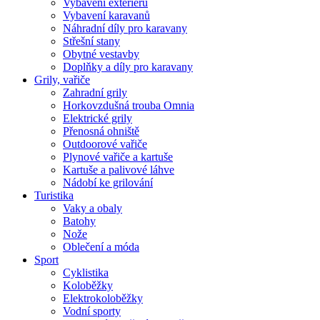
Vybavení exteriéru
Vybavení karavanů
Náhradní díly pro karavany
Střešní stany
Obytné vestavby
Doplňky a díly pro karavany
Grily, vařiče
Zahradní grily
Horkovzdušná trouba Omnia
Elektrické grily
Přenosná ohniště
Outdoorové vařiče
Plynové vařiče a kartuše
Kartuše a palivové láhve
Nádobí ke grilování
Turistika
Vaky a obaly
Batohy
Nože
Oblečení a móda
Sport
Cyklistika
Koloběžky
Elektrokoloběžky
Vodní sporty