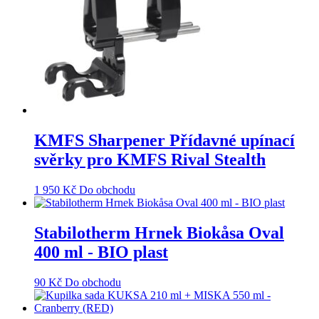
KMFS Sharpener Přídavné upínací
svěrky pro KMFS Rival Stealth
1 950
Kč
Do obchodu
Stabilotherm Hrnek Biokåsa Oval
400 ml - BIO plast
90
Kč
Do obchodu