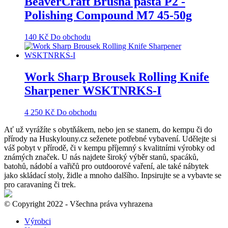
BeaverCraft Brusná pasta P2 -
Polishing Compound M7 45-50g
140
Kč
Do obchodu
Work Sharp Brousek Rolling Knife
Sharpener WSKTNRKS-I
4 250
Kč
Do obchodu
Ať už vyrážíte s obytňákem, nebo jen se stanem, do kempu či do
přírody na Huskylouny.cz seženete potřebné vybavení. Udělejte si
váš pobyt v přírodě, či v kempu příjemný s kvalitními výrobky od
známých značek. U nás najdete široký výběr stanů, spacáků,
batohů, nádobí a vařičů pro outdoorové vaření, ale také nábytek
jako skládací stoly, židle a mnoho dalšího. Inpsirujte se a vybavte se
pro caravaning či trek.
© Copyright 2022 - Všechna práva vyhrazena
Výrobci