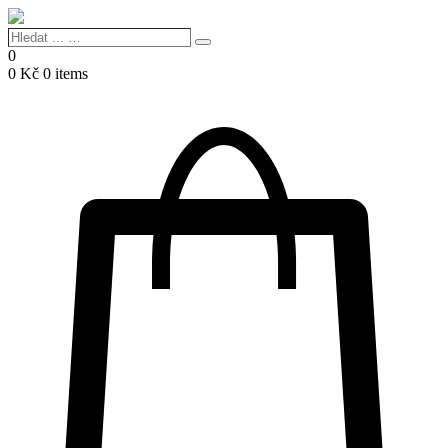
Hledat
Search
...
0
…
0
Kč
0 items