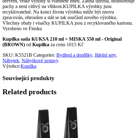
dřevem, velké výhody si všimnete hned. Žádná údržba, neabsorbuje
pachy a není citlivý na vlhkost.KUPILKA výrobky jsou
recyklovatelné. Na konci života výrobku může být znovu
zpracován, obroušen a stát se tak součástí nového výrobku.
Všechny obaly i visačky KUPILKA jsou z recyklovaného kartonu.
Vyrobeno ve Finsku
Kupilka sada KUKSA 210 ml + MISKA 550 ml - Original
(BROWN)
od
Kupilka
za cenu 1015 Kč
SKU:
K5521B
Categories:
Bydlení a doplňky
,
Jídelní sety
,
Nábytek
,
Nábytkové sestavy
Výrobce:
Kupilka
Související produkty
Related products