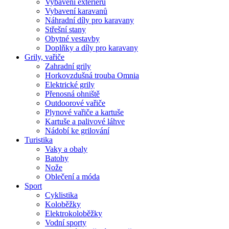
Vybavení exteriéru
Vybavení karavanů
Náhradní díly pro karavany
Střešní stany
Obytné vestavby
Doplňky a díly pro karavany
Grily, vařiče
Zahradní grily
Horkovzdušná trouba Omnia
Elektrické grily
Přenosná ohniště
Outdoorové vařiče
Plynové vařiče a kartuše
Kartuše a palivové láhve
Nádobí ke grilování
Turistika
Vaky a obaly
Batohy
Nože
Oblečení a móda
Sport
Cyklistika
Koloběžky
Elektrokoloběžky
Vodní sporty