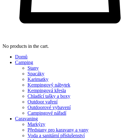
No products in the cart.
Domů
Camping
Stany
Spacáky
Karimatky
Kempingový nábytek
Kempingová křesla
Chladící tašky a boxy
Outdoor vaření
Outdoorové vybavení
Campingové nářadí
Caravaning
Markýzy
Předstany pro karavany a vany
Voda a sanitární příslušenství