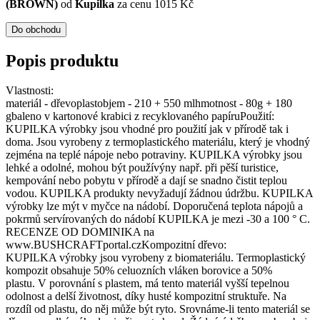
(BROWN)
od
Kupilka
za cenu 1015 Kč
Do obchodu
Popis produktu
Vlastnosti:
materiál - dřevoplastobjem - 210 + 550 mlhmotnost - 80g + 180
gbaleno v kartonové krabici z recyklovaného papíruPoužití:
KUPILKA výrobky jsou vhodné pro použití jak v přírodě tak i
doma. Jsou vyrobeny z termoplastického materiálu, který je vhodný
zejména na teplé nápoje nebo potraviny. KUPILKA výrobky jsou
lehké a odolné, mohou být používýny např. při pěší turistice,
kempování nebo pobytu v přírodě a dají se snadno čistit teplou
vodou. KUPILKA produkty nevyžadují žádnou údržbu. KUPILKA
výrobky lze mýt v myčce na nádobí. Doporučená teplota nápojů a
pokrmů servírovaných do nádobí KUPILKA je mezi -30 a 100 ° C.
RECENZE OD DOMINIKA na
www.BUSHCRAFTportal.czKompozitní dřevo:
KUPILKA výrobky jsou vyrobeny z biomateriálu. Termoplastický
kompozit obsahuje 50% celuozních vláken borovice a 50%
plastu. V porovnání s plastem, má tento materiál vyšší tepelnou
odolnost a delší životnost, díky husté kompozitní struktuře. Na
rozdíl od plastu, do něj může být ryto. Srovnáme-li tento materiál se