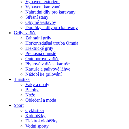
Vybavení exteriéru
Vybavení karavanů
Náhradní díly pro karavany
Střešní stany
Obytné vestavby
Doplňky a díly pro karavany
Grily, vařiče
Zahradní grily
Horkovzdušná trouba Omnia
Elektrické grily
Přenosná ohniště
Outdoorové vařiče
Plynové vařiče a kartuše
Kartuše a palivové láhve
Nádobí ke grilování
Turistika
Vaky a obaly
Batohy
Nože
Oblečení a móda
Sport
Cyklistika
Koloběžky
Elektrokoloběžky
Vodní sporty