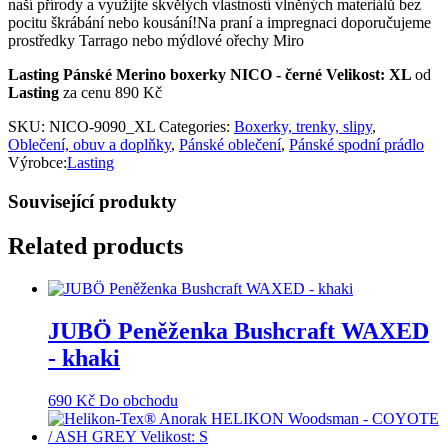
naší přírody a využijte skvělých vlastností vlněných materiálů bez
pocitu škrábání nebo kousání!Na praní a impregnaci doporučujeme
prostředky Tarrago nebo mýdlové ořechy Miro
Lasting Pánské Merino boxerky NICO - černé Velikost: XL
od
Lasting
za cenu 890 Kč
SKU:
NICO-9090_XL
Categories:
Boxerky, trenky, slipy
,
Oblečení, obuv a doplňky
,
Pánské oblečení
,
Pánské spodní prádlo
Výrobce:
Lasting
Související produkty
Related products
JUBÖ Peněženka Bushcraft WAXED
- khaki
690
Kč
Do obchodu