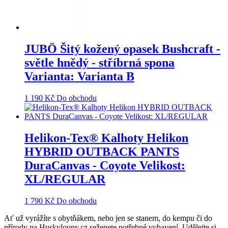
JUBÖ Šitý kožený opasek Bushcraft -
světle hnědý - stříbrná spona
Varianta: Varianta B
1 190
Kč
Do obchodu
Helikon-Tex® Kalhoty Helikon
HYBRID OUTBACK PANTS
DuraCanvas - Coyote Velikost:
XL/REGULAR
1 790
Kč
Do obchodu
Ať už vyrážíte s obytňákem, nebo jen se stanem, do kempu či do
přírody na Huskylouny.cz seženete potřebné vybavení. Udělejte si