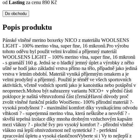
od
Lasting
za cenu 890 Kč
Do obchodu
Popis produktu
Pánské vlněné merino boxerky NICO z materiálu WOOLSENS
LIGHT - 100% merino vlna, super fine, 16 mikronů.Pro výrobu
tohoto oděvu byl použit velmi kvalitní a příjemný materiál
WOOLSENS LIGHT – 100% merino vlna, super fine, 16 mikronů
- s gramáží 160 g. Jedná se o hladký jemný úplet a výrobky z něho
ušité se hodí jako základní vrstva přímo na tělo, případně jako jediná
vrstva v letním období. Materiál vyniká příjemným omakem a je
velmi prodyšný a příjemný. Použití je téměř ve všech sportovních
aktivitách, včetně vodních sportů jako je kanoistika nebo potápění v
neoprenech.Mohou být nahrazeny variantu NICO+ v přední části
poklopce je našitá větruvzdorná část (černá)Hlavní důvody proč
zvolit vlněné funkční prádlo WoolSens:- 100% přírodní materiál ?-
vysoká prodyšnost ? - maximální komfort díky vynikajícímu odvodu
vlhkosti ? - superjemná merino vlna, která neškrábe a nesvědí ? -
skvělá tepelná izolace díky mnoha drobným vzduchovým kapsám
mezi vlákny ? - ploché švy pro vysoký komfort ? - přírodní vlněné
vlákno má lepší ohnivzdornost než syntetické ? - perfektní
zpracování úpletu a vysoká elastičnostVyberte si i Vy to nejlepší z