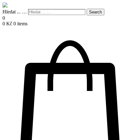
Hledat ... …
Search
0
0
Kč
0 items