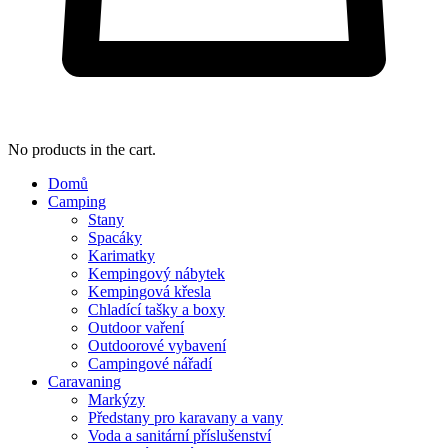
No products in the cart.
Domů
Camping
Stany
Spacáky
Karimatky
Kempingový nábytek
Kempingová křesla
Chladící tašky a boxy
Outdoor vaření
Outdoorové vybavení
Campingové nářadí
Caravaning
Markýzy
Předstany pro karavany a vany
Voda a sanitární příslušenství